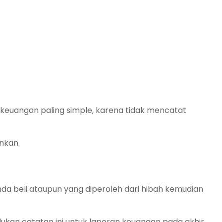
 keuangan paling simple, karena tidak mencatat
nkan.
nda beli ataupun yang diperoleh dari hibah kemudian
rlukan catatan ini untuk laporan keuangan pada akhir