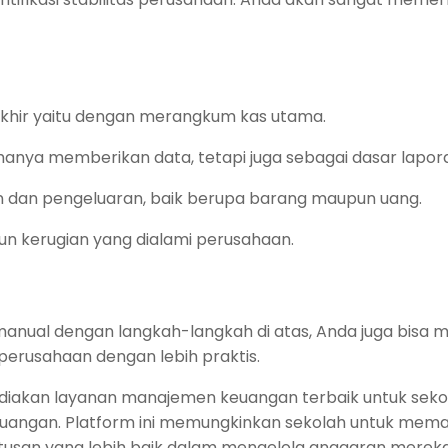
khir yaitu dengan merangkum kas utama.
 hanya memberikan data, tetapi juga sebagai dasar lapo
n dan pengeluaran, baik berupa barang maupun uang.
pun kerugian yang dialami perusahaan.
anual dengan langkah-langkah di atas, Anda juga bisa
erusahaan dengan lebih praktis.
diakan layanan manajemen keuangan terbaik untuk sek
euangan. Platform ini memungkinkan sekolah untuk me
san yang lebih baik dalam mengelola anggaran mereka