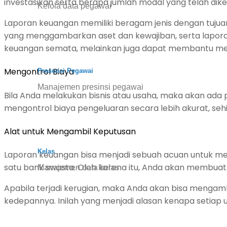
investasikan serta berapa jumlah modal yang telah dike
Kelola data pegawai
Laporan keuangan memiliki beragam jenis dengan tuju
yang menggambarkan aset dan kewajiban, serta laporan 
keuangan semata, melainkan juga dapat membantu meru
Mengontrol Biaya
Presensi Pegawai
Manajemen presinsi pegawai
Bila Anda melakukan bisnis atau usaha, maka akan a
mengontrol biaya pengeluaran secara lebih akurat, sehi
Alat untuk Mengambil Keputusan
Kelas
Laporan keuangan bisa menjadi sebuah acuan untuk men
satu bank swasta. Oleh karena itu, Anda akan membu
Manajemen data kelas
Apabila terjadi kerugian, maka Anda akan bisa menga
kedepannya. Inilah yang menjadi alasan kenapa setiap 