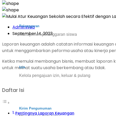
Pelanggaran
AdminWeb
September 14, 2023
Manajemen pelanggaran siswa
Laporan keuangan adalah catatan informasi keuangan 
untuk menggambarkan peforma usaha atau kinerja per
Ketika memulai membangun bisnis, membuat laporan ke
untuk melihat suatu usaha berkembang atau tidak.
Izin
Kelola pengajuan izin, keluar & pulang
Daftar Isi
Kirim Pengumuman
Pentingnya Laporan Keuangan