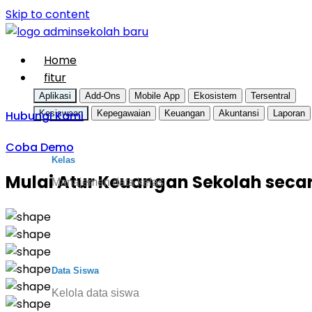
Skip to content
Home
fitur
Aplikasi
Add-Ons
Mobile App
Ekosistem
Tersentral
Hubungi Kami
Kesiswaan
Kepegawaian
Keuangan
Akuntansi
Laporan
Coba Demo
Kelas
Mulai Atur Keuangan Sekolah seca
Manajemen data kelas
Data Siswa
Kelola data siswa