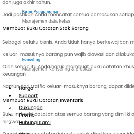
dan juga akhir tahun.
Kirim Pengumuman
Jadi pastikan Anda mencatat semua pemasukan setiap h
Manajemen data kelas
Membuat Buku Catatan Stok Barang
Sebagai pelaku bisnis, Anda tidak hanya berkewajiban
Keluar-masuknya barang pun wajib diawasi dan dilakuk
konseling
Oleh sebab itu Anda harus membuat buku catatan khusus
Manajemen Konseling & prestasi
keuangan.
Namun dari traffic keluar-masuknya barang, dapat diiden
Harga
Support
Membuat Buku Catatan Inventaris
Dukungan
Buku ini berisi catatan atas semua barang yang dimilik
Promo
dirawat.
Hubungi Kami
Fungsi dari pencatatan ini yaitu untuk dijadikan dasar 