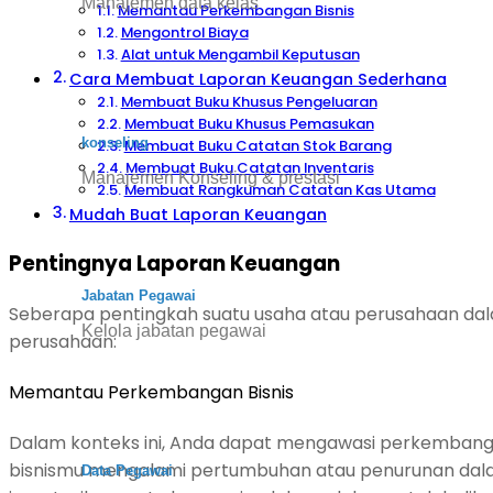
Manajemen data kelas
Memantau Perkembangan Bisnis
Mengontrol Biaya
Alat untuk Mengambil Keputusan
Cara Membuat Laporan Keuangan Sederhana
Membuat Buku Khusus Pengeluaran
Membuat Buku Khusus Pemasukan
konseling
Membuat Buku Catatan Stok Barang
Membuat Buku Catatan Inventaris
Manajemen Konseling & prestasi
Membuat Rangkuman Catatan Kas Utama
Mudah Buat Laporan Keuangan
Pentingnya Laporan Keuangan
Jabatan Pegawai
Seberapa pentingkah suatu usaha atau perusahaan da
Kelola jabatan pegawai
perusahaan:
Memantau Perkembangan Bisnis
Dalam konteks ini, Anda dapat mengawasi perkembangan
bisnismu mengalami pertumbuhan atau penurunan dalam
Data Pegawai