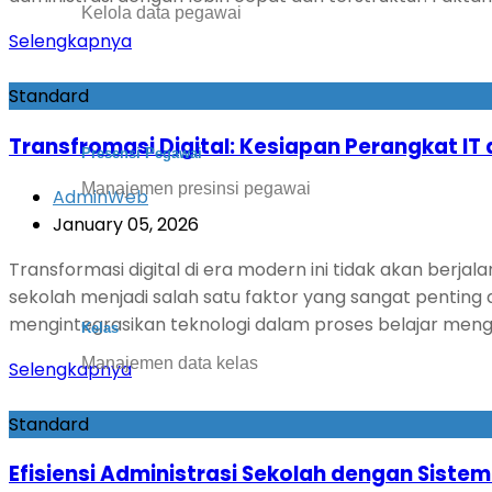
Kelola data pegawai
Selengkapnya
Standard
Transfromasi Digital: Kesiapan Perangkat IT
Presensi Pegawai
Manajemen presinsi pegawai
AdminWeb
January 05, 2026
Transformasi digital di era modern ini tidak akan berja
sekolah menjadi salah satu faktor yang sangat penting
mengintegrasikan teknologi dalam proses belajar meng
Kelas
Manajemen data kelas
Selengkapnya
Standard
Efisiensi Administrasi Sekolah dengan Sistem 