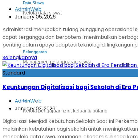
Data Siswa
AdminWeb
Kelola data siswa
January 05, 2026
Administrasi merupakan tulang punggung operasional se
dapat terganggu dan berpotensi menimbulkan berbagai ma
penting dalam upaya adaptasi teknologi di lingkungan pe
Pelanggaran
Selengkapnya
Manajemen pelanggaran siswa
Standard
Keuntungan Digitalisasi bagi Sekolah di Era 
AdminWeb
Izin
January 03, 2026
Kelola pengajuan izin, keluar & pulang
Digitalisasi Menjadi Kebutuhan Sekolah Saat Ini Perkemb
melainkan kebutuhan bagi sekolah untuk meningkatkan ku
mengelola data siswa, keuangan, akademik, hingga komu