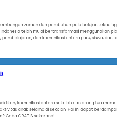
kembangan zaman dan perubahan pola belajar, teknologi u
i Indonesia telah mulai bertransformasi menggunakan pla
embelajaran, dan komunikasi antara guru, siswa, dan o
ah
endidikan, komunikasi antara sekolah dan orang tua me
tivitas anak selama di sekolah. Hal ini dapat berdampa
ien? Coba GRATIS sekarang!