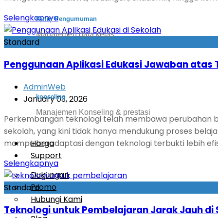
Selengkapnya
Kirim Pengumuman
Manajemen data kelas
Standard
Penggunaan Aplikasi Edukasi Jawaban atas T
AdminWeb
konseling
January 03, 2026
Manajemen Konseling & prestasi
Perkembangan teknologi telah membawa perubahan besar
sekolah, yang kini tidak hanya mendukung proses belajar
Harga
mampu beradaptasi dengan teknologi terbukti lebih efis
Support
Selengkapnya
Dukungan
Promo
Standard
Hubungi Kami
Teknologi untuk Pembelajaran Jarak Jauh di