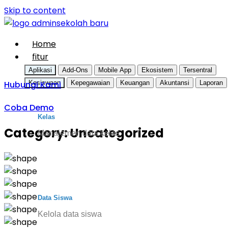
Skip to content
Home
fitur
Aplikasi
Add-Ons
Mobile App
Ekosistem
Tersentral
Hubungi Kami
Kesiswaan
Kepegawaian
Keuangan
Akuntansi
Laporan
Coba Demo
Kelas
Category:
Uncategorized
Manajemen data kelas
Data Siswa
Kelola data siswa