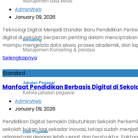
Manajemen data kelas
AdminWeb
January 09, 2026
Teknologi Digital Menjadi Standar Baru Pendidikan Per
digital di sekolah berperan penting dalam menciptakan 
konseling
mampu mengelola data siswa, proses akademik, dan lapo
Manajemen Konseling & prestasi
Selengkapnya
Standard
Jabatan Pegawai
Manfaat Pendidikan Berbasis Digital di Seko
Kelola jabatan pegawai
AdminWeb
January 09, 2026
Pendidikan Digital Semakin Dibutuhkan Sekolah Perkemb
sekolah bukan lagi sekadar inovasi, tetapi sudah menj
Data Pegawai
administrasi dengan lebih cepat dan terstruktur. Faktany