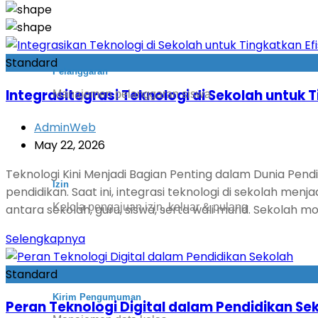
Standard
Pelanggaran
Integrasitegrasi Teknologi di Sekolah untuk T
Manajemen pelanggaran siswa
AdminWeb
May 22, 2026
Teknologi Kini Menjadi Bagian Penting dalam Dunia Pen
Izin
pendidikan. Saat ini, integrasi teknologi di sekolah men
Kelola pengajuan izin, keluar & pulang
antara sekolah, guru, siswa, serta wali murid. Sekolah
Selengkapnya
Standard
Kirim Pengumuman
Peran Teknologi Digital dalam Pendidikan Se