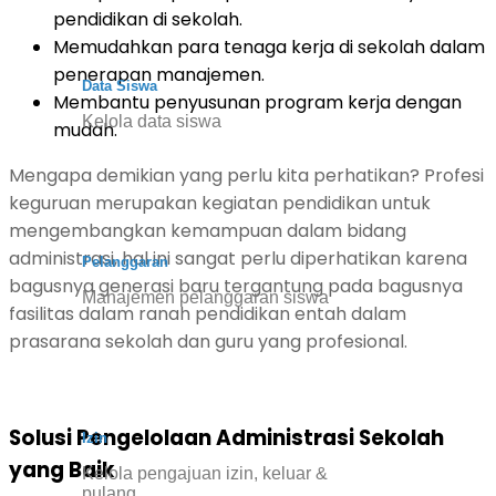
pendidikan di sekolah.
Memudahkan para tenaga kerja di sekolah dalam
penerapan manajemen.
Data Siswa
Membantu penyusunan program kerja dengan
Kelola data siswa
mudah.
Mengapa demikian yang perlu kita perhatikan? Profesi
keguruan merupakan kegiatan pendidikan untuk
mengembangkan kemampuan dalam bidang
administrasi, hal ini sangat perlu diperhatikan karena
Pelanggaran
bagusnya generasi baru tergantung pada bagusnya
Manajemen pelanggaran siswa
fasilitas dalam ranah pendidikan entah dalam
prasarana sekolah dan guru yang profesional.
Solusi Pengelolaan Administrasi Sekolah
Izin
yang Baik
Kelola pengajuan izin, keluar &
pulang