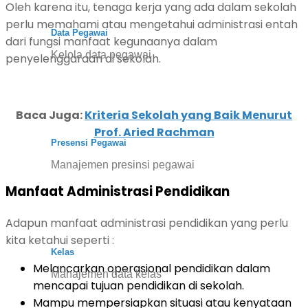
Oleh karena itu, tenaga kerja yang ada dalam sekolah
perlu memahami atau mengetahui administrasi entah
Data Pegawai
dari fungsi manfaat kegunaanya dalam
Kelola data pegawai
penyelenggaraan di sekolah.
Baca Juga:
Kriteria Sekolah yang Baik Menurut
Prof. Aried Rachman
Presensi Pegawai
Manajemen presinsi pegawai
Manfaat Administrasi Pendidikan
Adapun manfaat administrasi pendidikan yang perlu
kita ketahui seperti :
Kelas
Melancarkan operasional pendidikan dalam
Manajemen data kelas
mencapai tujuan pendidikan di sekolah.
Mampu mempersiapkan situasi atau kenyataan