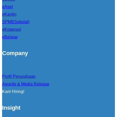
eAset
eKantin
SPMBSekolah
eKoperasi
eBelajar
Company
Profil Perusahaan
Awards & Media Release
Karir Hiring!
Insight