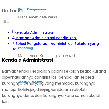
Kirim Pengumuman
Daftar Isi
Manajemen data kelas
Kendala Administrasi
Manfaat Administrasi Pendidikan
Solusi Pengelolaan Administrasi Sekolah yang
konseling
Baik
Manajemen Konseling & prestasi
Kendala Administrasi
Banyak terjadi kesalahan dalam sekolah ketika kurang
diperhatikannya administrasi pendidikan seperti
Jabatan Pegawai
kurangnya penunjang yang memadai, kurangnya
manajemen yang diterapkan dalam sekolah,
Kelola jabatan pegawai
kurangnya dana, dan kurangnya kerja sama sekolah
lain.