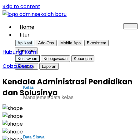
Skip to content
Home
fitur
Aplikasi
Add-Ons
Mobile App
Ekosistem
Hubungi Kami
Tersentral
Kesiswaan
Kepegawaian
Keuangan
Coba Demo
Akuntansi
Laporan
Kendala Administrasi Pendidikan
Kelas
dan Solusinya
Manajemen data kelas
Data Siswa