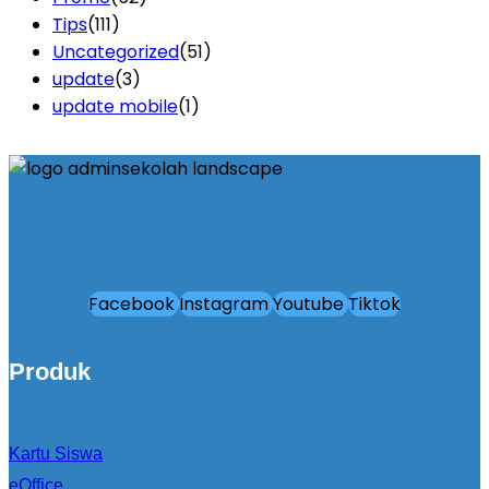
Tips
(111)
Uncategorized
(51)
update
(3)
update mobile
(1)
Facebook
Instagram
Youtube
Tiktok
Produk
Kartu Siswa
eOffice