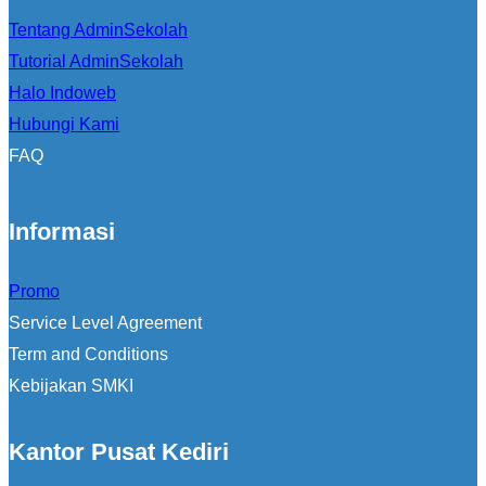
Tentang AdminSekolah
Tutorial AdminSekolah
Halo Indoweb
Hubungi Kami
FAQ
Informasi
Promo
Service Level Agreement
Term and Conditions
Kebijakan SMKI
Kantor Pusat Kediri