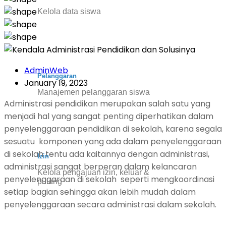
Kelola data siswa
AdminWeb
Pelanggaran
January 19, 2023
Manajemen pelanggaran siswa
Administrasi pendidikan merupakan salah satu yang
menjadi hal yang sangat penting diperhatikan dalam
penyelenggaraan pendidikan di sekolah, karena segala
sesuatu komponen yang ada dalam penyelenggaraan
di sekolah tentu ada kaitannya dengan administrasi,
Izin
administrasi sangat berperan dalam kelancaran
Kelola pengajuan izin, keluar &
penyelenggaraan di sekolah seperti mengkoordinasi
pulang
setiap bagian sehingga akan lebih mudah dalam
penyelenggaraan secara administrasi dalam sekolah.