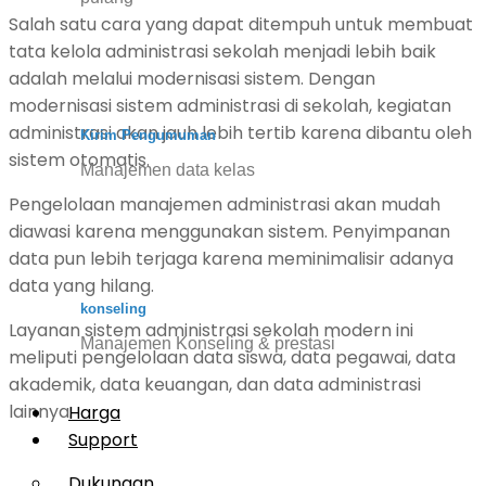
Salah satu cara yang dapat ditempuh untuk membuat
tata kelola administrasi sekolah menjadi lebih baik
adalah melalui modernisasi sistem. Dengan
modernisasi sistem administrasi di sekolah, kegiatan
administrasi akan jauh lebih tertib karena dibantu oleh
Kirim Pengumuman
sistem otomatis.
Manajemen data kelas
Pengelolaan manajemen administrasi akan mudah
diawasi karena menggunakan sistem. Penyimpanan
data pun lebih terjaga karena meminimalisir adanya
data yang hilang.
konseling
Layanan sistem administrasi sekolah modern ini
Manajemen Konseling & prestasi
meliputi pengelolaan data siswa, data pegawai, data
akademik, data keuangan, dan data administrasi
lainnya.
Harga
Support
Dukungan