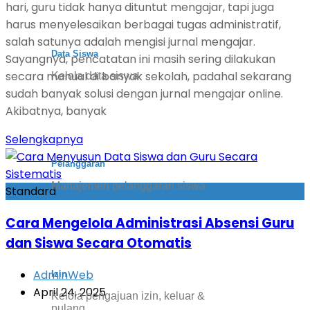
hari, guru tidak hanya dituntut mengajar, tapi juga
harus menyelesaikan berbagai tugas administratif,
salah satunya adalah mengisi jurnal mengajar.
Data Siswa
Sayangnya, pencatatan ini masih sering dilakukan
secara manual di banyak sekolah, padahal sekarang
Kelola data siswa
sudah banyak solusi dengan jurnal mengajar online.
Akibatnya, banyak
Selengkapnya
Pelanggaran
Manajemen pelanggaran siswa
Standard
Cara Mengelola Administrasi Absensi Guru
dan Siswa Secara Otomatis
AdminWeb
Izin
April 24, 2025
Kelola pengajuan izin, keluar &
pulang