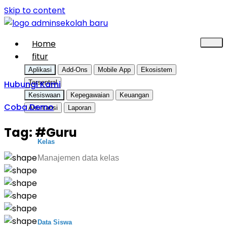
Skip to content
Home
fitur
Aplikasi
Add-Ons
Mobile App
Ekosistem
Hubungi Kami
Tersentral
Kesiswaan
Kepegawaian
Keuangan
Coba Demo
Akuntansi
Laporan
Tag:
#Guru
Kelas
Manajemen data kelas
Data Siswa