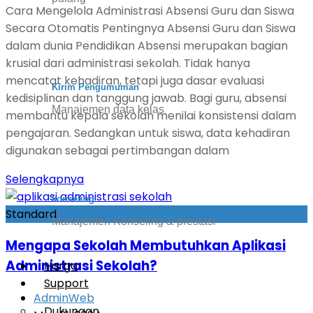
Cara Mengelola Administrasi Absensi Guru dan Siswa
Secara Otomatis Pentingnya Absensi Guru dan Siswa
dalam dunia Pendidikan Absensi merupakan bagian
krusial dari administrasi sekolah. Tidak hanya
mencatat kehadiran, tetapi juga dasar evaluasi
Kirim Pengumuman
kedisiplinan dan tanggung jawab. Bagi guru, absensi
Manajemen data kelas
membantu kepala sekolah menilai konsistensi dalam
pengajaran. Sedangkan untuk siswa, data kehadiran
digunakan sebagai pertimbangan dalam
Selengkapnya
konseling
Standard
Manajemen Konseling & prestasi
Mengapa Sekolah Membutuhkan Aplikasi
Administrasi Sekolah?
Harga
Support
AdminWeb
Dukungan