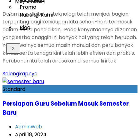
May 21, 2024
Promo
Dalam era digital ini, teknologi telah menjadi bagian
Hubungi Kami
terpenting bagi kehidupan kita sehari-hari, termasuk
Blog
dalam dunia pendidikan. Pada kenyataannya di zaman
yang serba cnaggih ini banyak hal yang telah berubah.
Yang awalnya semua masih manual dan peru banyak
X
kertas serta tenaga kini telah lebih efisien dan praktis.
Perubahan itu telah dirasakan di semua lini tak
Selengkapnya
Standard
Persiapan Guru Sebelum Masuk Semester
Baru
AdminWeb
April 18, 2024