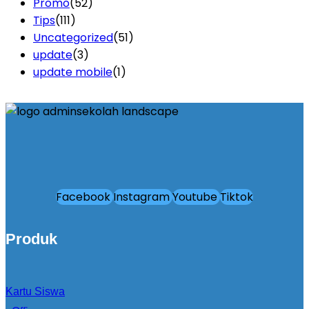
Promo
(52)
Tips
(111)
Uncategorized
(51)
update
(3)
update mobile
(1)
Facebook
Instagram
Youtube
Tiktok
Produk
Kartu Siswa