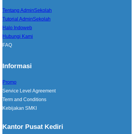
Tentang AdminSekolah
Tutorial AdminSekolah
Halo Indoweb
Hubungi Kami
FAQ
Informasi
Promo
Service Level Agreement
Term and Conditions
Kebijakan SMKI
Kantor Pusat Kediri