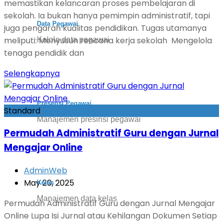
memastikan kelancaran proses pembelajaran di
sekolah. Ia bukan hanya pemimpin administratif, tapi
Data Pegawai
juga pengarah kualitas pendidikan. Tugas utamanya
meliputi: Menyusun rencana kerja sekolah Mengelola
Kelola data pegawai
tenaga pendidik dan
Selengkapnya
Presensi Pegawai
Standard
Manajemen presinsi pegawai
Permudah Administratif Guru dengan Jurnal
Mengajar Online
AdminWeb
May 20, 2025
Kelas
Manajemen data kelas
Permudah Administratif Guru dengan Jurnal Mengajar
Online Lupa Isi Jurnal atau Kehilangan Dokumen Setiap