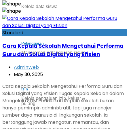
Kelola data siswa
Standard
Pelanggaran
Cara Kepala Sekolah Mengetahui Performa
Manajemen pelanggaran siswa
Guru dan Solusi Digital yang Efisien
AdminWeb
May 30, 2025
Cara Kepala Sekolah Mengetahui Performa Guru dan
Izin
Solusi Digital yang Efisien Tugas Kepala Sekolah dalam
Kelola pengajuan izin, keluar &
Mengelola SDM Pendidikan Kepala sekolah bukan
pulang
hanya pemimpin administratif, tapi juga manajer
sumber daya manusia di lingkungan sekolah. Ia
bertanggung jawab mengatur, memantau, dan