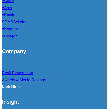
eOffice
eAset
eKantin
SPMBSekolah
eKoperasi
eBelajar
Company
Profil Perusahaan
Awards & Media Release
Karir Hiring!
Insight