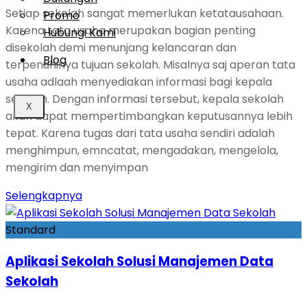
Setiap sekolah sangat memerlukan ketatausahaan.
Promo
Karena tata usaha merupakan bagian penting
Hubungi Kami
disekolah demi menunjang kelancaran dan
Blog
terpenuhinya tujuan sekolah. Misalnya saj aperan tata
usaha adlaah menyediakan informasi bagi kepala
sekolah. Dengan informasi tersebut, kepala sekolah
X
akan dapat mempertimbangkan keputusannya lebih
tepat. Karena tugas dari tata usaha sendiri adalah
menghimpun, emncatat, mengadakan, mengelola,
mengirim dan menyimpan
Selengkapnya
Standard
Aplikasi Sekolah Solusi Manajemen Data
Sekolah