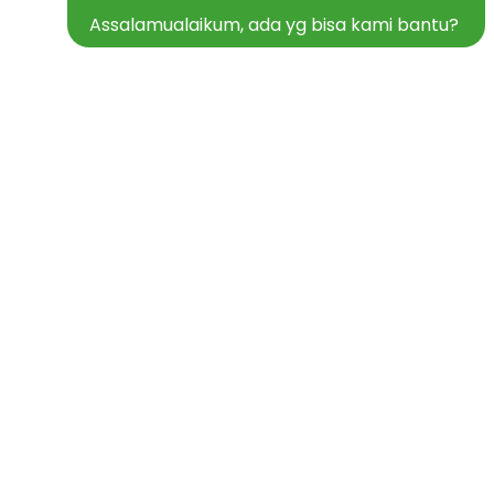
Assalamualaikum, ada yg bisa kami bantu?