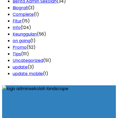
Berita Admin Sekolah
(34)
Biografi
(3)
Complete
(1)
Fitur
(15)
Info
(124)
Keunggulan
(56)
on going
(1)
Promo
(52)
Tips
(111)
Uncategorized
(51)
update
(3)
update mobile
(1)