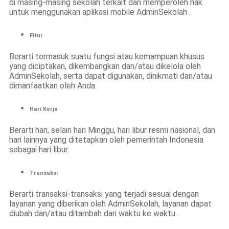
di masing-masing sekolah terkait dan memperoleh hak
untuk menggunakan aplikasi mobile AdminSekolah .
Fitur
Berarti termasuk suatu fungsi atau kemampuan khusus
yang diciptakan, dikembangkan dan/atau dikelola oleh
AdminSekolah, serta dapat digunakan, dinikmati dan/atau
dimanfaatkan oleh Anda.
Hari Kerja
Berarti hari, selain hari Minggu, hari libur resmi nasional, dan
hari lainnya yang ditetapkan oleh pemerintah Indonesia
sebagai hari libur.
Transaksi
Berarti transaksi-transaksi yang terjadi sesuai dengan
layanan yang diberikan oleh AdminSekolah, layanan dapat
diubah dan/atau ditambah dari waktu ke waktu.