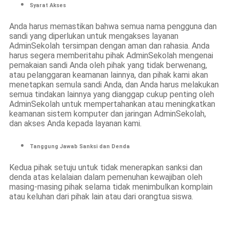
Syarat Akses
Anda harus memastikan bahwa semua nama pengguna dan
sandi yang diperlukan untuk mengakses layanan
AdminSekolah tersimpan dengan aman dan rahasia.
Anda
harus segera memberitahu pihak AdminSekolah mengenai
pemakaian sandi Anda oleh pihak yang tidak berwenang,
atau pelanggaran keamanan lainnya, dan pihak kami akan
menetapkan semula sandi Anda, dan Anda harus melakukan
semua tindakan lainnya yang dianggap cukup penting oleh
AdminSekolah untuk mempertahankan atau meningkatkan
keamanan sistem komputer dan jaringan AdminSekolah,
dan akses Anda kepada layanan kami.
Tanggung Jawab Sanksi dan Denda
Kedua pihak setuju untuk tidak menerapkan sanksi dan
denda atas kelalaian dalam pemenuhan kewajiban oleh
masing-masing pihak selama tidak menimbulkan komplain
atau keluhan dari pihak lain atau dari orangtua siswa.