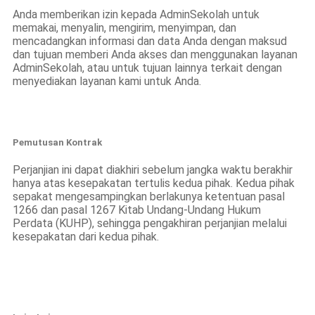
Anda memberikan izin kepada AdminSekolah untuk
memakai, menyalin, mengirim, menyimpan, dan
mencadangkan informasi dan data Anda dengan maksud
dan tujuan memberi Anda akses dan menggunakan layanan
AdminSekolah, atau untuk tujuan lainnya terkait dengan
menyediakan layanan kami untuk Anda.
Pemutusan Kontrak
Perjanjian ini dapat diakhiri sebelum jangka waktu berakhir
hanya atas kesepakatan tertulis kedua pihak. Kedua pihak
sepakat mengesampingkan berlakunya ketentuan pasal
1266 dan pasal 1267 Kitab Undang-Undang Hukum
Perdata (KUHP), sehingga pengakhiran perjanjian melalui
kesepakatan dari kedua pihak.