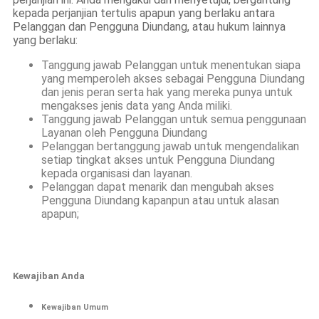
kepada perjanjian tertulis apapun yang berlaku antara
Pelanggan dan Pengguna Diundang, atau hukum lainnya
yang berlaku:
Tanggung jawab Pelanggan untuk menentukan siapa
yang memperoleh akses sebagai Pengguna Diundang
dan jenis peran serta hak yang mereka punya untuk
mengakses jenis data yang Anda miliki.
Tanggung jawab Pelanggan untuk semua penggunaan
Layanan oleh Pengguna Diundang
Pelanggan bertanggung jawab untuk mengendalikan
setiap tingkat akses untuk Pengguna Diundang
kepada organisasi dan layanan.
Pelanggan dapat menarik dan mengubah akses
Pengguna Diundang kapanpun atau untuk alasan
apapun;
Kewajiban Anda
Kewajiban Umum