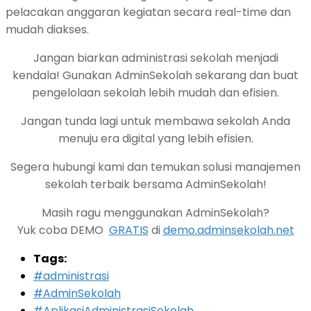
pelacakan anggaran kegiatan secara real-time dan
mudah diakses.
Jangan biarkan administrasi sekolah menjadi
kendala! Gunakan AdminSekolah sekarang dan buat
pengelolaan sekolah lebih mudah dan efisien.
Jangan tunda lagi untuk membawa sekolah Anda
menuju era digital yang lebih efisien.
Segera hubungi kami dan temukan solusi manajemen
sekolah terbaik bersama AdminSekolah!
Masih ragu menggunakan AdminSekolah?
Yuk coba DEMO
GRATIS
di
demo.adminsekolah.net
Tags:
#administrasi
#AdminSekolah
#AplikasiAdministrasiSekolah