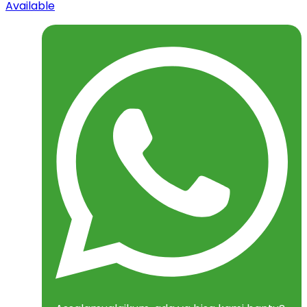
Available