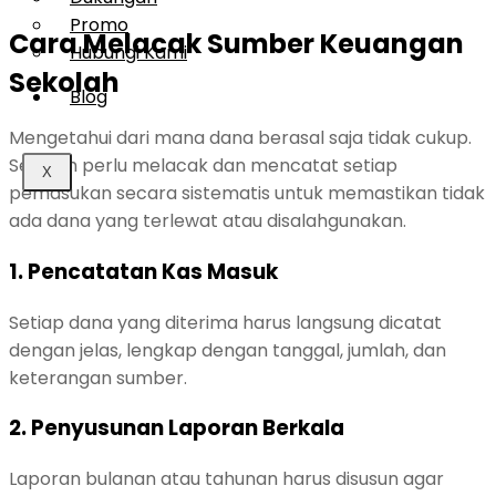
Promo
Cara Melacak Sumber Keuangan
Hubungi Kami
Sekolah
Blog
Mengetahui dari mana dana berasal saja tidak cukup.
Sekolah perlu melacak dan mencatat setiap
X
pemasukan secara sistematis untuk memastikan tidak
ada dana yang terlewat atau disalahgunakan.
1. Pencatatan Kas Masuk
Setiap dana yang diterima harus langsung dicatat
dengan jelas, lengkap dengan tanggal, jumlah, dan
keterangan sumber.
2. Penyusunan Laporan Berkala
Laporan bulanan atau tahunan harus disusun agar