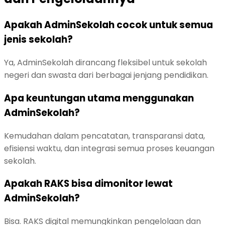
Apakah AdminSekolah cocok untuk semua
jenis sekolah?
Ya, AdminSekolah dirancang fleksibel untuk sekolah
negeri dan swasta dari berbagai jenjang pendidikan.
Apa keuntungan utama menggunakan
AdminSekolah?
Kemudahan dalam pencatatan, transparansi data,
efisiensi waktu, dan integrasi semua proses keuangan
sekolah.
Apakah RAKS bisa dimonitor lewat
AdminSekolah?
Bisa. RAKS digital memungkinkan pengelolaan dan