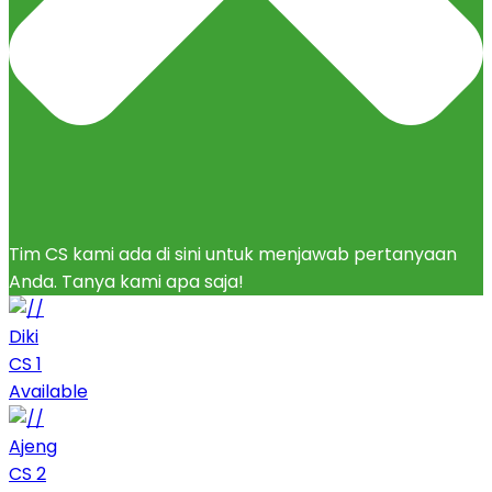
Tim CS kami ada di sini untuk menjawab pertanyaan
Anda. Tanya kami apa saja!
Diki
CS 1
Available
Ajeng
CS 2