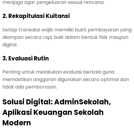
menjaga agar pengeluaran sesuai rencana.
2. Rekapitulasi Kuitansi
Setiap transaksi wajib memiliki bukti pembayaran yang
disimpan secara rapi, baik dalam bentuk fisik maupun
digital.
3. Evaluasi Rutin
Penting untuk melakukan evaluasi berkala guna
memastikan anggaran digunakan secara optimal dan
tidak ada pemborosan.
Solusi Digital: AdminSekolah,
Aplikasi Keuangan Sekolah
Modern