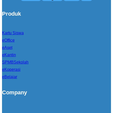
Produk
Kartu Siswa
eOffice
eAset
eKantin
SPMBSekolah
eKoperasi
eBelajar
Company