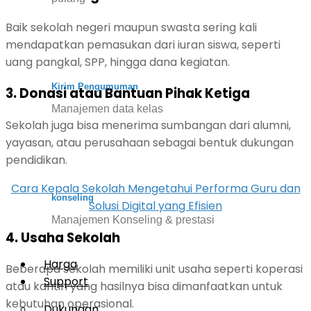
Baik sekolah negeri maupun swasta sering kali
mendapatkan pemasukan dari iuran siswa, seperti
uang pangkal, SPP, hingga dana kegiatan.
Kirim Pengumuman
3. Donasi atau Bantuan Pihak Ketiga
Manajemen data kelas
Sekolah juga bisa menerima sumbangan dari alumni,
yayasan, atau perusahaan sebagai bentuk dukungan
pendidikan.
Cara Kepala Sekolah Mengetahui Performa Guru dan
konseling
Solusi Digital yang Efisien
Manajemen Konseling & prestasi
4. Usaha Sekolah
Harga
Beberapa sekolah memiliki unit usaha seperti koperasi
Support
atau kantin yang hasilnya bisa dimanfaatkan untuk
kebutuhan operasional.
Dukungan