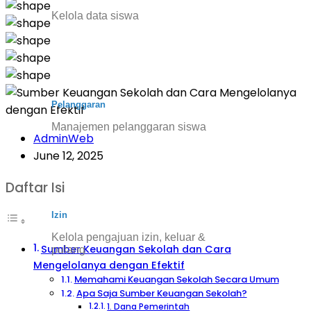
Kelola data siswa
Pelanggaran
Manajemen pelanggaran siswa
AdminWeb
June 12, 2025
Daftar Isi
Izin
Kelola pengajuan izin, keluar &
Sumber Keuangan Sekolah dan Cara
pulang
Mengelolanya dengan Efektif
Memahami Keuangan Sekolah Secara Umum
Apa Saja Sumber Keuangan Sekolah?
1. Dana Pemerintah