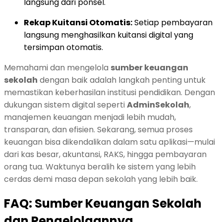
langsung dari ponsel.
Rekap Kuitansi Otomatis:
Setiap pembayaran
langsung menghasilkan kuitansi digital yang
tersimpan otomatis.
Memahami dan mengelola
sumber keuangan
sekolah
dengan baik adalah langkah penting untuk
memastikan keberhasilan institusi pendidikan. Dengan
dukungan sistem digital seperti
AdminSekolah
,
manajemen keuangan menjadi lebih mudah,
transparan, dan efisien. Sekarang, semua proses
keuangan bisa dikendalikan dalam satu aplikasi—mulai
dari kas besar, akuntansi, RAKS, hingga pembayaran
orang tua. Waktunya beralih ke sistem yang lebih
cerdas demi masa depan sekolah yang lebih baik.
FAQ: Sumber Keuangan Sekolah
dan Pengelolaannya