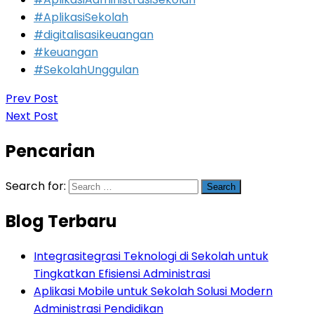
#AplikasiSekolah
#digitalisasikeuangan
#keuangan
#SekolahUnggulan
Prev Post
Next Post
Pencarian
Search for:
Blog Terbaru
Integrasitegrasi Teknologi di Sekolah untuk
Tingkatkan Efisiensi Administrasi
Aplikasi Mobile untuk Sekolah Solusi Modern
Administrasi Pendidikan