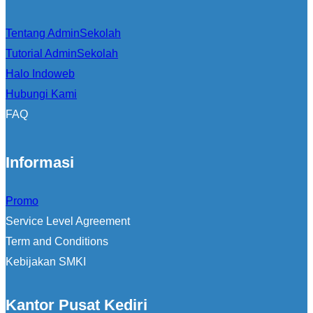
Tentang AdminSekolah
Tutorial AdminSekolah
Halo Indoweb
Hubungi Kami
FAQ
Informasi
Promo
Service Level Agreement
Term and Conditions
Kebijakan SMKI
Kantor Pusat Kediri