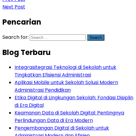
Next Post
Pencarian
Search for:
Blog Terbaru
Integrasitegrasi Teknologi di Sekolah untuk
Tingkatkan Efisiensi Administrasi
Aplikasi Mobile untuk Sekolah Solusi Modern
Administrasi Pendidikan
Etika Digital di Lingkungan Sekolah: Fondasi Disiplin
di Era Digital
Keamanan Data di Sekolah Digital: Pentingnya
Perlindungan Data di Era Modern
Pengembangan Digital di Sekolah untuk
Administrasi Modern dan Efisien