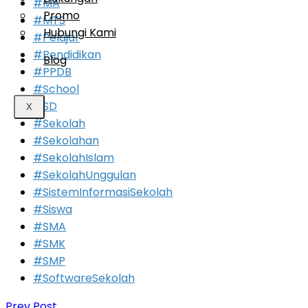
#MA
Promo
#MTS
Hubungi Kami
#Pelajar
#Pendidikan
Blog
#PPDB
#School
#SD
X
#Sekolah
#Sekolahan
#SekolahIslam
#SekolahUnggulan
#SistemInformasiSekolah
#Siswa
#SMA
#SMK
#SMP
#SoftwareSekolah
Prev Post