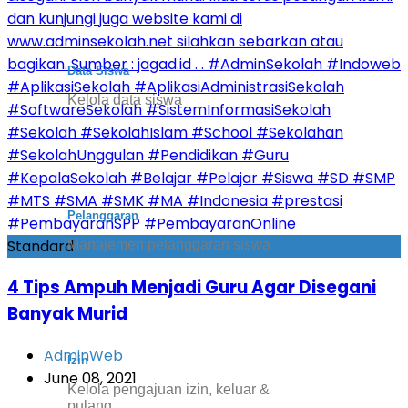
Data Siswa
Kelola data siswa
Pelanggaran
Standard
Manajemen pelanggaran siswa
4 Tips Ampuh Menjadi Guru Agar Disegani
Banyak Murid
AdminWeb
Izin
June 08, 2021
Kelola pengajuan izin, keluar &
pulang