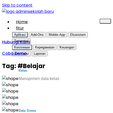
Skip to content
Home
fitur
Aplikasi
Add-Ons
Mobile App
Ekosistem
Hubungi Kami
Tersentral
Kesiswaan
Kepegawaian
Keuangan
Coba Demo
Akuntansi
Laporan
Tag:
#Belajar
Kelas
Manajemen data kelas
Data Siswa