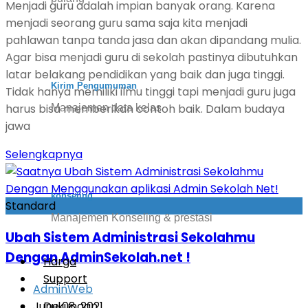
Menjadi guru adalah impian banyak orang. Karena
menjadi seorang guru sama saja kita menjadi
pahlawan tanpa tanda jasa dan akan dipandang mulia.
Agar bisa menjadi guru di sekolah pastinya dibutuhkan
latar belakang pendidikan yang baik dan juga tinggi.
Kirim Pengumuman
Tidak hanya memiliki ilmu tinggi tapi menjadi guru juga
harus bisa memberikan contoh baik. Dalam budaya
Manajemen data kelas
jawa
Selengkapnya
konseling
Standard
Manajemen Konseling & prestasi
Ubah Sistem Administrasi Sekolahmu
Dengan AdminSekolah.net !
Harga
Support
AdminWeb
June 08, 2021
Dukungan