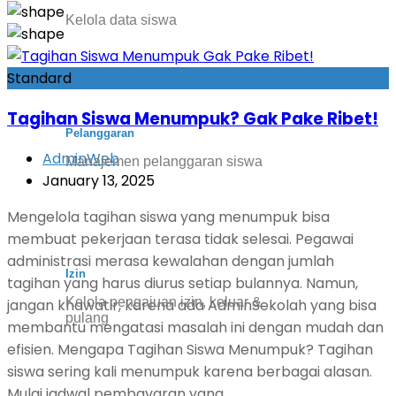
Kelola data siswa
Standard
Tagihan Siswa Menumpuk? Gak Pake Ribet!
Pelanggaran
AdminWeb
Manajemen pelanggaran siswa
January 13, 2025
Mengelola tagihan siswa yang menumpuk bisa
membuat pekerjaan terasa tidak selesai. Pegawai
administrasi merasa kewalahan dengan jumlah
Izin
tagihan yang harus diurus setiap bulannya. Namun,
Kelola pengajuan izin, keluar &
jangan khawatir, karena ada AdminSekolah yang bisa
pulang
membantu mengatasi masalah ini dengan mudah dan
efisien. Mengapa Tagihan Siswa Menumpuk? Tagihan
siswa sering kali menumpuk karena berbagai alasan.
Mulai jadwal pembayaran yang