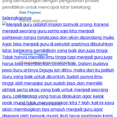
yang berhubungan dengan pengolahan proses
pendidikan untuk mencapai latar belakang
Data Pegawai
Selengkapnya
Kelola data pegawai
Presensi Pegawai
Manajemen presinsi pegawai
Kelas
Manajemen data kelas