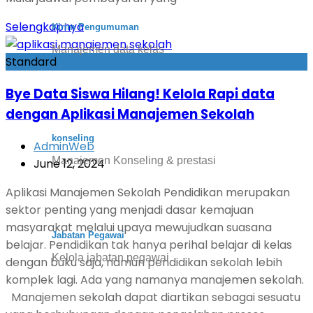
Selengkapnya
Kirim Pengumuman
Manajemen data kelas
Standard
Bye Data Siswa Hilang! Kelola Rapi data
dengan Aplikasi Manajemen Sekolah
konseling
AdminWeb
Manajemen Konseling & prestasi
June 12, 2024
Aplikasi Manajemen Sekolah Pendidikan merupakan
sektor penting yang menjadi dasar kemajuan
masyarakat melalui upaya mewujudkan suasana
Jabatan Pegawai
belajar. Pendidikan tak hanya perihal belajar di kelas
Kelola jabatan pegawai
dengan buku saja, namun pendidikan sekolah lebih
komplek lagi. Ada yang namanya manajemen sekolah.
Manajemen sekolah dapat diartikan sebagai sesuatu