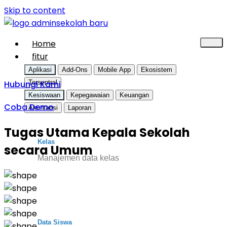
Skip to content
Home
fitur
Aplikasi
Add-Ons
Mobile App
Ekosistem
Hubungi Kami
Tersentral
Kesiswaan
Kepegawaian
Keuangan
Coba Demo
Akuntansi
Laporan
Tugas Utama Kepala Sekolah
Kelas
secara Umum
Manajemen data kelas
Data Siswa