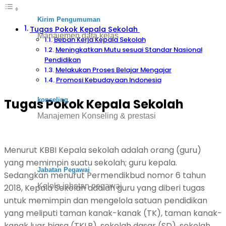
Kirim Pengumuman
Tugas Pokok Kepala Sekolah
Manajemen data kelas
Beban Kerja Kepala Sekolah
Meningkatkan Mutu sesuai Standar Nasional
Pendidikan
Melakukan Proses Belajar Mengajar
Promosi Kebudayaan Indonesia
konseling
Tugas Pokok Kepala Sekolah
Manajemen Konseling & prestasi
Menurut KBBI Kepala sekolah adalah orang (guru)
yang memimpin suatu sekolah; guru kepala.
Jabatan Pegawai
Sedangkan menurut Permendikbud nomor 6 tahun
Kelola jabatan pegawai
2018, Kepala Sekolah adalah guru yang diberi tugas
untuk memimpin dan mengelola satuan pendidikan
yang meliputi taman kanak-kanak (TK), taman kanak-
kanak luar biasa (TKLB), sekolah dasar (SD), sekolah