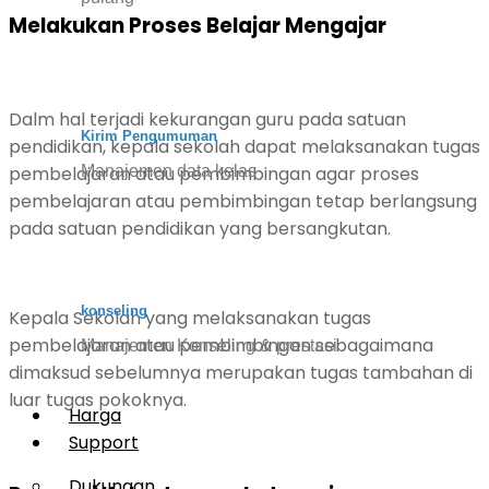
Melakukan Proses Belajar Mengajar
Dalm hal terjadi kekurangan guru pada satuan
Kirim Pengumuman
pendidikan, kepala sekolah dapat melaksanakan tugas
pembelajaran atau pembimbingan agar proses
Manajemen data kelas
pembelajaran atau pembimbingan tetap berlangsung
pada satuan pendidikan yang bersangkutan.
konseling
Kepala Sekolah yang melaksanakan tugas
pembelajaran atau pembimbingan sebagaimana
Manajemen Konseling & prestasi
dimaksud sebelumnya merupakan tugas tambahan di
luar tugas pokoknya.
Harga
Support
Dukungan