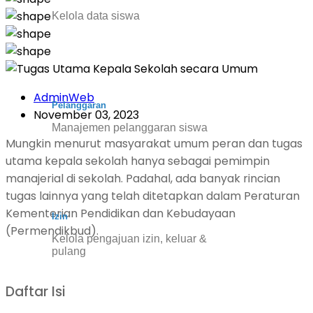
Kelola data siswa
AdminWeb
Pelanggaran
November 03, 2023
Manajemen pelanggaran siswa
Mungkin menurut masyarakat umum peran dan tugas
utama kepala sekolah hanya sebagai pemimpin
manajerial di sekolah. Padahal, ada banyak rincian
tugas lainnya yang telah ditetapkan dalam Peraturan
Kementerian Pendidikan dan Kebudayaan
Izin
(Permendikbud).
Kelola pengajuan izin, keluar &
pulang
Daftar Isi