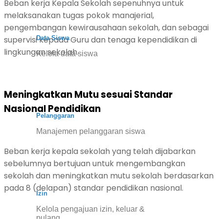
Beban kerja Kepala Sekolah sepenuhnya untuk
melaksanakan tugas pokok manajerial,
pengembangan kewirausahaan sekolah, dan sebagai
Data Siswa
supervisi kepada Guru dan tenaga kependidikan di
lingkungan sekolah.
Kelola data siswa
Meningkatkan Mutu sesuai Standar
Nasional Pendidikan
Pelanggaran
Manajemen pelanggaran siswa
Beban kerja kepala sekolah yang telah dijabarkan
sebelumnya bertujuan untuk mengembangkan
sekolah dan meningkatkan mutu sekolah berdasarkan
pada 8 (delapan) standar pendidikan nasional.
Izin
Kelola pengajuan izin, keluar &
pulang