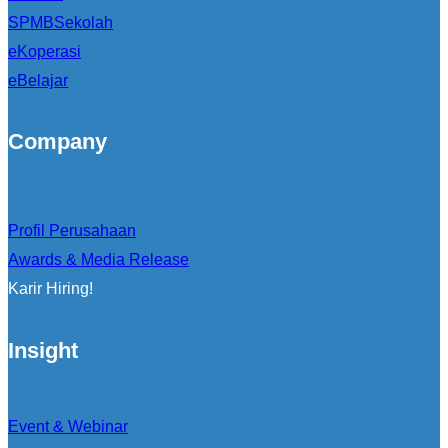
SPMBSekolah
eKoperasi
eBelajar
Company
Profil Perusahaan
Awards & Media Release
Karir Hiring!
Insight
Event & Webinar