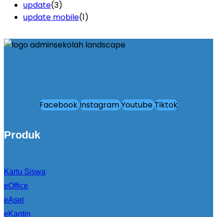
update
(3)
update mobile
(1)
Facebook
Instagram
Youtube
Tiktok
Produk
Kartu Siswa
eOffice
eAset
eKantin