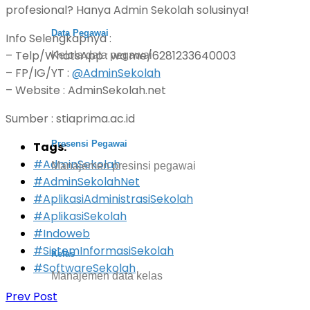
profesional? Hanya Admin Sekolah solusinya!
Data Pegawai
Info Selengkapnya :
– Telp/WhatsApp : wa.me/6281233640003
Kelola data pegawai
– FP/IG/YT :
@AdminSekolah
– Website : AdminSekolah.net
Sumber : stiaprima.ac.id
Presensi Pegawai
Tags:
#AdminSekolah
Manajemen presinsi pegawai
#AdminSekolahNet
#AplikasiAdministrasiSekolah
#AplikasiSekolah
#Indoweb
#SistemInformasiSekolah
Kelas
#SoftwareSekolah
Manajemen data kelas
Prev Post