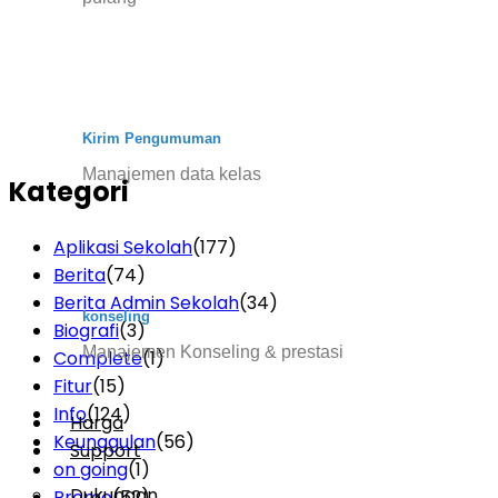
Kirim Pengumuman
Manajemen data kelas
Kategori
Aplikasi Sekolah
(177)
Berita
(74)
Berita Admin Sekolah
(34)
konseling
Biografi
(3)
Manajemen Konseling & prestasi
Complete
(1)
Fitur
(15)
Info
(124)
Harga
Keunggulan
(56)
Support
on going
(1)
Dukungan
Promo
(52)