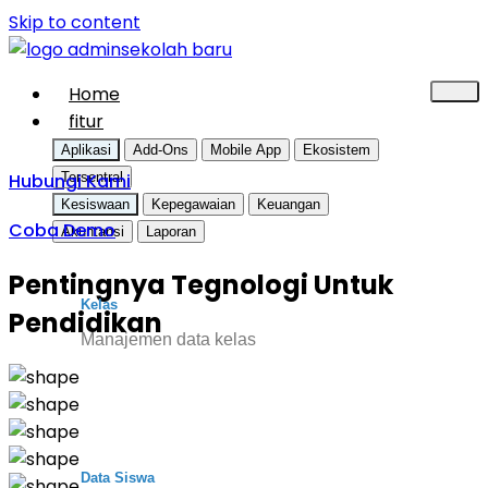
Skip to content
Home
fitur
Aplikasi
Add-Ons
Mobile App
Ekosistem
Hubungi Kami
Tersentral
Kesiswaan
Kepegawaian
Keuangan
Coba Demo
Akuntansi
Laporan
Pentingnya Tegnologi Untuk
Kelas
Pendidikan
Manajemen data kelas
Data Siswa