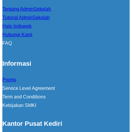
Tentang AdminSekolah
Tutorial AdminSekolah
Halo Indoweb
Hubungi Kami
FAQ
Informasi
Promo
Service Level Agreement
Term and Conditions
Kebijakan SMKI
Kantor Pusat Kediri