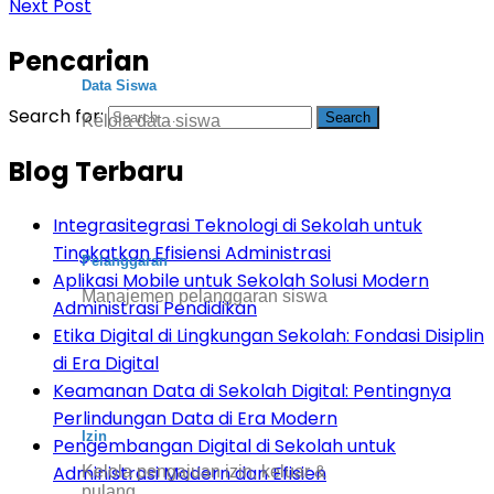
Next Post
Pencarian
Data Siswa
Search for:
Kelola data siswa
Blog Terbaru
Integrasitegrasi Teknologi di Sekolah untuk
Tingkatkan Efisiensi Administrasi
Pelanggaran
Aplikasi Mobile untuk Sekolah Solusi Modern
Manajemen pelanggaran siswa
Administrasi Pendidikan
Etika Digital di Lingkungan Sekolah: Fondasi Disiplin
di Era Digital
Keamanan Data di Sekolah Digital: Pentingnya
Perlindungan Data di Era Modern
Izin
Pengembangan Digital di Sekolah untuk
Administrasi Modern dan Efisien
Kelola pengajuan izin, keluar &
pulang