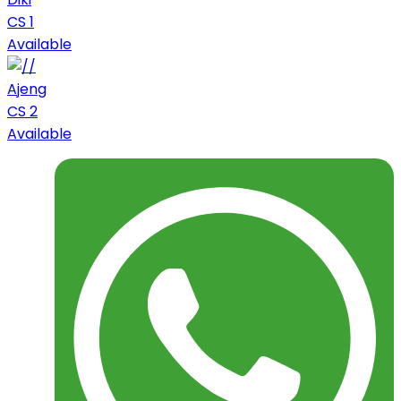
CS 1
Available
Ajeng
CS 2
Available