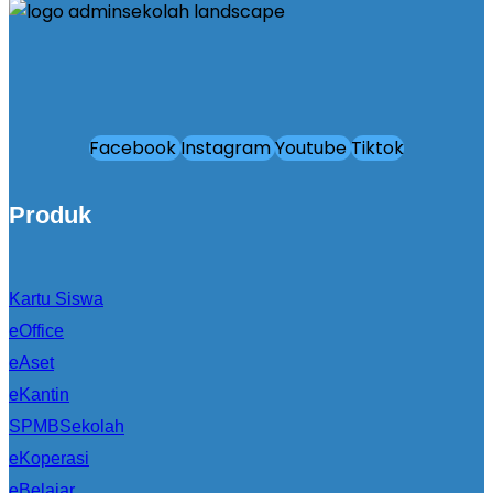
Facebook
Instagram
Youtube
Tiktok
Produk
Kartu Siswa
eOffice
eAset
eKantin
SPMBSekolah
eKoperasi
eBelajar