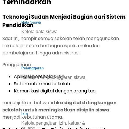
Terhindarkan
Teknologi Sudah Menjadi Bagian dari Sistem
Data Siswa
Pendidikan
Kelola data siswa
Saat ini, hampir semua sekolah telah menggunakan
teknologi dalam berbagai aspek, mulai dari
pembelajaran hingga administrasi.
Penggunaan:
Pelanggaran
Aplikasi pembelajaran
Manajemen pelanggaran siswa
Sistem informasi sekolah
Komunikasi digital dengan orang tua
menunjukkan bahwa
etika digital di lingkungan
sekolah untuk meningkatkan disiplin siswa
Izin
menjadi kebutuhan utama.
Kelola pengajuan izin, keluar &
pulang