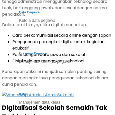
tenaga administrasi menggunakan teknologi secara
bijak, bertanggung jawab, dan sesuai dengan norma
Data Pegawai
pendidikan.
Kelola data pegawai
Dalam praktiknya, etika digital mencakup:
Cara berkomunikasi secara online dengan sopan
Penggunaan perangkat digital untuk kegiatan
edukatif
Presensi Pegawai
Perlindungan data siswa dan sekolah
Disiplin dalam mengakses teknologi
Manajemen presinsi pegawai
Penerapan etika ini menjadi semakin penting seiring
dengan meningkatnya penggunaan teknologi dalam
dunia pendidikan.
Kelas
Manajemen data kelas
Digitalisasi Sekolah Semakin Tak