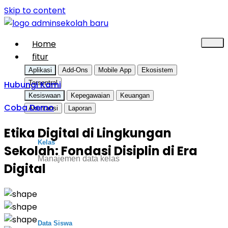
Skip to content
Home
fitur
Aplikasi
Add-Ons
Mobile App
Ekosistem
Hubungi Kami
Tersentral
Kesiswaan
Kepegawaian
Keuangan
Coba Demo
Akuntansi
Laporan
Etika Digital di Lingkungan
Kelas
Sekolah: Fondasi Disiplin di Era
Manajemen data kelas
Digital
Data Siswa