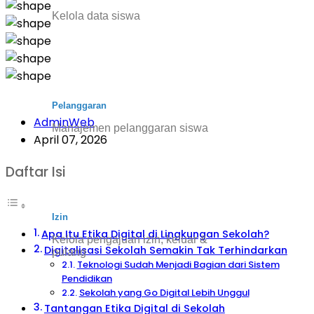
Kelola data siswa
Pelanggaran
AdminWeb
Manajemen pelanggaran siswa
April 07, 2026
Daftar Isi
Izin
Apa Itu Etika Digital di Lingkungan Sekolah?
Kelola pengajuan izin, keluar &
Digitalisasi Sekolah Semakin Tak Terhindarkan
pulang
Teknologi Sudah Menjadi Bagian dari Sistem
Pendidikan
Sekolah yang Go Digital Lebih Unggul
Tantangan Etika Digital di Sekolah