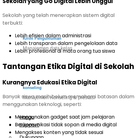
Sekolah yang Go Digital Lebih Unggul
Sekolah yang telah menerapkan sistem digital
terbukti:
Lebih efisien dalam administrasi
Kirim Pengumuman
Lebih transparan dalam pengelolaan data
Manajemen data kelas
Lebih profesional di mata orang tua siswa
Tantangan Etika Digital di Sekolah
Kurangnya Edukasi Etika Digital
konseling
Banyak siswa masih belum memahami batasan dalam
Manajemen Konseling & prestasi
menggunakan teknologi, seperti:
Menggunakan gadget saat jam pelajaran
Harga
Berkomunikasi tidak sopan di media digital
Support
Mengakses konten yang tidak sesuai
Dukungan