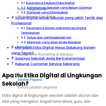
Kurangnya Edukasi Etika Digital
Administrasi Sekolah yang Belum Optimal
Kirim Pengumuman
Dampak yang Ditimbulkan
Manajemen data kelas
Solusi Digital untuk Sekolah yang Lebih Tertib dan
Profesional
Pentingnya Sistem Administrasi Digital
Terintegrasi
Solusi dari adminsekolah.net
Manfaat yang Akan Anda Rasakan
konseling
Mengapa Etika Digital Harus Didukung Sistem
yang Tepat?
Manajemen Konseling & prestasi
Saatnya Sekolah Anda Bertransformasi
Hubungi Customer Service Sekarang
Apa Itu Etika Digital di Lingkungan
Jabatan Pegawai
Sekolah?
Kelola jabatan pegawai
Etika digital di lingkungan sekolah adalah aturan dan
nilai yang mengatur bagaimana siswa, guru, dan