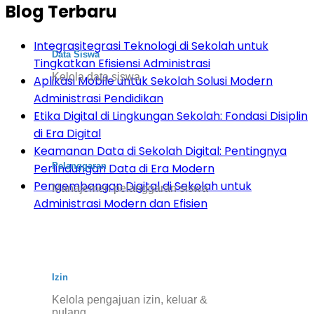
Blog Terbaru
Integrasitegrasi Teknologi di Sekolah untuk
Data Siswa
Tingkatkan Efisiensi Administrasi
Kelola data siswa
Aplikasi Mobile untuk Sekolah Solusi Modern
Administrasi Pendidikan
Etika Digital di Lingkungan Sekolah: Fondasi Disiplin
di Era Digital
Keamanan Data di Sekolah Digital: Pentingnya
Pelanggaran
Perlindungan Data di Era Modern
Pengembangan Digital di Sekolah untuk
Manajemen pelanggaran siswa
Administrasi Modern dan Efisien
Izin
Kelola pengajuan izin, keluar &
pulang