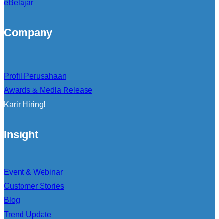
eBelajar
Company
Profil Perusahaan
Awards & Media Release
Karir Hiring!
Insight
Event & Webinar
Customer Stories
Blog
Trend Update