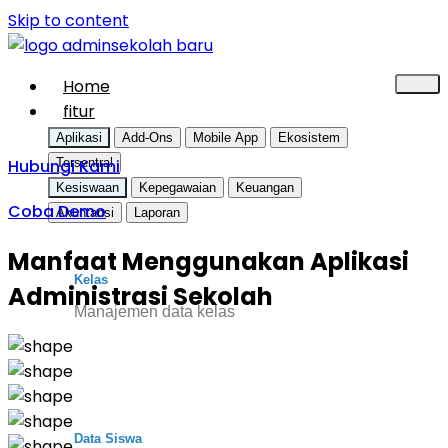
Skip to content
Home
fitur
Aplikasi
Add-Ons
Mobile App
Ekosistem
Hubungi Kami
Tersentral
Kesiswaan
Kepegawaian
Keuangan
Coba Demo
Akuntansi
Laporan
Manfaat Menggunakan Aplikasi
Kelas
Administrasi Sekolah
Manajemen data kelas
Data Siswa