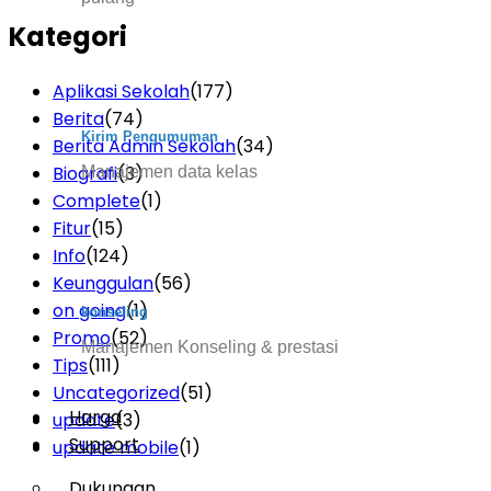
Kategori
Aplikasi Sekolah
(177)
Berita
(74)
Kirim Pengumuman
Berita Admin Sekolah
(34)
Biografi
(3)
Manajemen data kelas
Complete
(1)
Fitur
(15)
Info
(124)
Keunggulan
(56)
on going
(1)
konseling
Promo
(52)
Manajemen Konseling & prestasi
Tips
(111)
Uncategorized
(51)
Harga
update
(3)
Support
update mobile
(1)
Dukungan