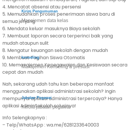
4. Mencatat absensi atau persensi
Kirim Pengumuman
5. Memudahkan proses penerimaan siswa baru di
semua jenjang
Manajemen data kelas
6. Mendata keluar masuknya Biaya sekolah
7. Membuat laporan secara terperinci baik yang
mudah ataupun sulit
8. Mengatur keuangan sekolah dengan mudah
9. Membuat Tagihan Siswa Otomatis
konseling
10. Memanajemen Kepegawaian dan Kesiswaan secara
Manajemen Konseling & prestasi
cepat dan mudah
Nah, sekarang udah tahu kan beberapa manfaat
menggunakan aplikasi administrasi sekolah? Ingin
mempunyai aplikasi administrasi terpercaya? Hanya
Jabatan Pegawai
aplikasi AdminSekolah solusinya!
Kelola jabatan pegawai
Info Selengkapnya :
– Telp/WhatsApp : wa.me/6281233640003