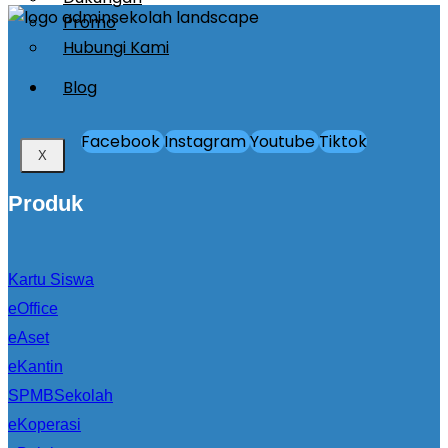
Promo
Hubungi Kami
Blog
Facebook
Instagram
Youtube
Tiktok
X
Produk
Kartu Siswa
eOffice
eAset
eKantin
SPMBSekolah
eKoperasi