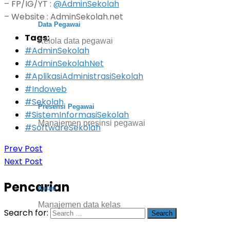
– FP/IG/YT :
@AdminSekolah
– Website : AdminSekolah.net
Data Pegawai
Tags:
Kelola data pegawai
#AdminSekolah
#AdminSekolahNet
#AplikasiAdministrasiSekolah
#Indoweb
#Sekolah
Presensi Pegawai
#SistemInformasiSekolah
Manajemen presinsi pegawai
#SoftwareSekolah
Prev Post
Next Post
Pencarian
Kelas
Manajemen data kelas
Search for: