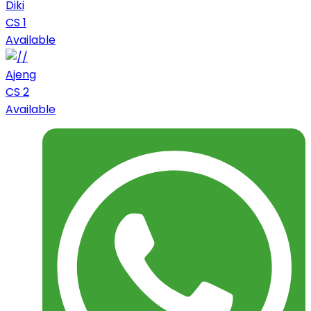
Diki
CS 1
Available
Ajeng
CS 2
Available