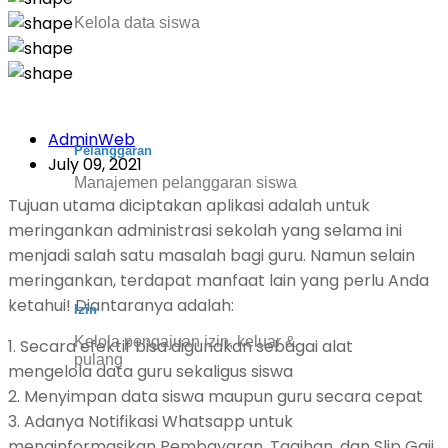
Kelola data siswa
AdminWeb
Pelanggaran
July 09, 2021
Manajemen pelanggaran siswa
Tujuan utama diciptakan aplikasi adalah untuk
meringankan administrasi sekolah yang selama ini
menjadi salah satu masalah bagi guru. Namun selain
meringankan, terdapat manfaat lain yang perlu Anda
ketahui! Diantaranya adalah:
Izin
Kelola pengajuan izin, keluar &
1. Secara efektif bisa digunakan sebagai alat
pulang
mengelola data guru sekaligus siswa
2. Menyimpan data siswa maupun guru secara cepat
3. Adanya Notifikasi Whatsapp untuk
menginformasikan Pembayaran, Tagihan, dan Slip Gaji