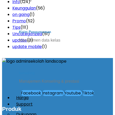
Info
(124)
Keunggulan
(56)
on going
(1)
Promo
(52)
Tips
(111)
Kirim Pengumuman
Uncategorized
(51)
update
(3)
Manajemen data kelas
update mobile
(1)
konseling
Manajemen Konseling & prestasi
Facebook
Instagram
Youtube
Tiktok
Harga
Support
Produk
Dukungan