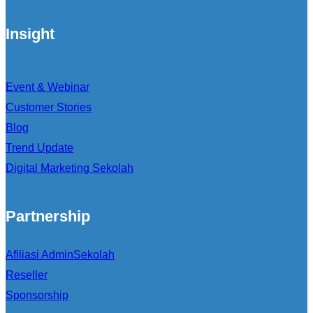
Insight
Event & Webinar
Customer Stories
Blog
Trend Update
Digital Marketing Sekolah
Partnership
Afiliasi AdminSekolah
Reseller
Sponsorship