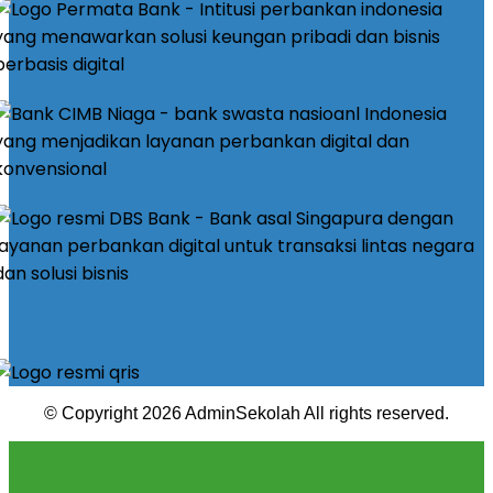
© Copyright 2026 AdminSekolah All rights reserved.