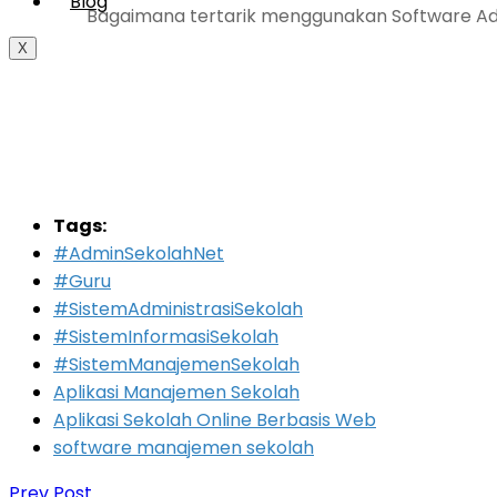
Blog
Bagaimana tertarik menggunakan Software Admi
X
Tags:
#AdminSekolahNet
#Guru
#SistemAdministrasiSekolah
#SistemInformasiSekolah
#SistemManajemenSekolah
Aplikasi Manajemen Sekolah
Aplikasi Sekolah Online Berbasis Web
software manajemen sekolah
Prev Post