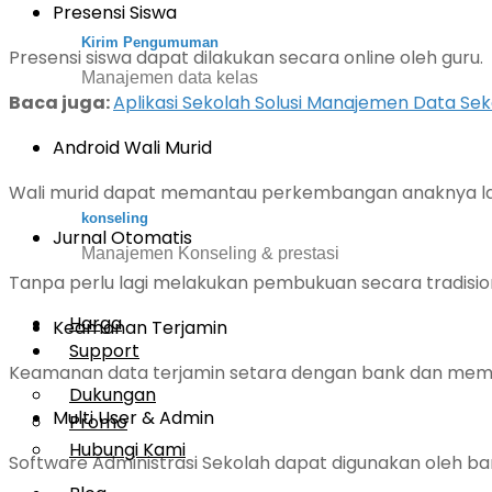
Presensi Siswa
Kirim Pengumuman
Presensi siswa dapat dilakukan secara online oleh guru.
Manajemen data kelas
Baca juga:
Aplikasi Sekolah Solusi Manajemen Data Se
Android Wali Murid
Wali murid dapat memantau perkembangan anaknya la
konseling
Jurnal Otomatis
Manajemen Konseling & prestasi
Tanpa perlu lagi melakukan pembukuan secara tradisional,
Harga
Keamanan Terjamin
Support
Keamanan data terjamin setara dengan bank dan memiliki
Dukungan
Multi User & Admin
Promo
Hubungi Kami
Software Administrasi Sekolah dapat digunakan oleh 