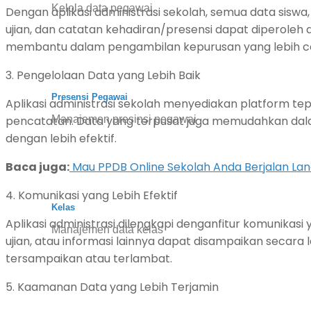
Kelola data pegawai
Dengan aplikasi administrasi sekolah, semua data siswa,
ujian, dan catatan kehadiran/presensi dapat diperoleh
membantu dalam pengambilan kepurusan yang lebih ce
3. Pengelolaan Data yang Lebih Baik
Presensi Pegawai
Aplikasi administrasi sekolah menyediakan platform tep
Manajemen presinsi pegawai
pencatatan. Data yang terpusat juga memudahkan dala
dengan lebih efektif.
Baca juga:
Mau PPDB Online Sekolah Anda Berjalan Lanca
4. Komunikasi yang Lebih Efektif
Kelas
Aplikasi administrasi dilengkapi denganfitur komunika
Manajemen data kelas
ujian, atau informasi lainnya dapat disampaikan secara
tersampaikan atau terlambat.
5. Kaamanan Data yang Lebih Terjamin