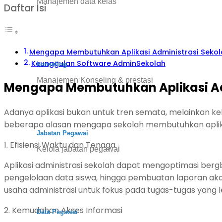
Manajemen data kelas
Daftar Isi
Mengapa Membutuhkan Aplikasi Administrasi Sekol
Keunggulan Software AdminSekolah
konseling
Manajemen Konseling & prestasi
Mengapa Membutuhkan Aplikasi Ad
Adanya aplikasi bukan untuk tren semata, melainkan ke
beberapa alasan mengapa sekolah membutuhkan aplikas
Jabatan Pegawai
1.
Efisiensi Waktu dan Tenaga
Kelola jabatan pegawai
Aplikasi administrasi sekolah dapat mengoptimasi ber
pengelolaan data siswa, hingga pembuatan laporan aka
usaha administrasi untuk fokus pada tugas-tugas yang le
2. Kemudahan Akses Informasi
Data Pegawai