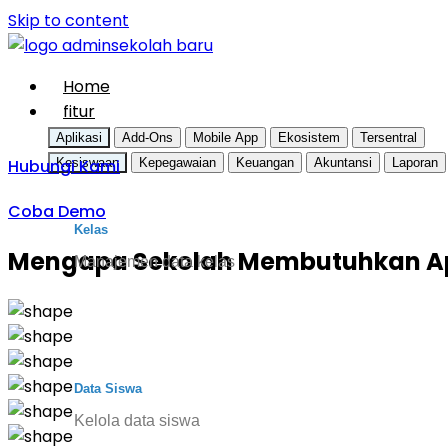
Skip to content
Home
fitur
Aplikasi
Add-Ons
Mobile App
Ekosistem
Tersentral
Hubungi Kami
Kesiswaan
Kepegawaian
Keuangan
Akuntansi
Laporan
Coba Demo
Kelas
Mengapa Sekolah Membutuhkan Apl
Manajemen data kelas
Data Siswa
Kelola data siswa