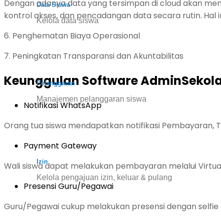
Dengan adanya data yang tersimpan di cloud akan menjag
Data Siswa
kontrol akses, dan pencadangan data secara rutin. Hal i
Kelola data siswa
6. Penghematan Biaya Operasional
7. Peningkatan Transparansi dan Akuntabilitas
Keunggulan Software AdminSekol
Pelanggaran
Manajemen pelanggaran siswa
Notifikasi WhatsApp
Orang tua siswa mendapatkan notifikasi Pembayaran, 
Payment Gateway
Izin
Wali siswa dapat melakukan pembayaran melalui Virtual
Kelola pengajuan izin, keluar & pulang
Presensi Guru/Pegawai
Guru/Pegawai cukup melakukan presensi dengan selfie