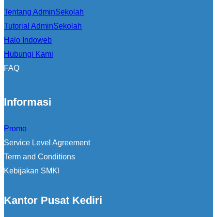
Tentang AdminSekolah
Tutorial AdminSekolah
Halo Indoweb
Hubungi Kami
FAQ
Informasi
Promo
Service Level Agreement
Term and Conditions
Kebijakan SMKI
Kantor Pusat Kediri