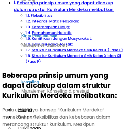
Beberapa prinsip umum yang dapat dicakup
dalam struktur Kurikulum Merdeka melibatkan:
Fleksibilitas:
Integrasi Mata Pelajaran:
Keterampilan Hidup:
Pemahaman Holistik:
Kirim Pengumuman
Kemitraan dengan Masyarakat:
Evaluasi yang Holistik:
Manajemen data kelas
Struktur Kurikulum Merdeka SMA Kelas X (Fase E)
Struktur Kurikulum Merdeka SMA Kelas XI dan XII
(Fase F)
Beberapa prinsip umum yang
konseling
dapat dicakup dalam struktur
Manajemen Konseling & prestasi
Kurikulum Merdeka melibatkan:
Harga
Pada umumnya, konsep “Kurikulum Merdeka”
Support
menekankan fleksibilitas dan kebebasan dalam
merancang struktur kurikulum. Meskipun
Dukungan