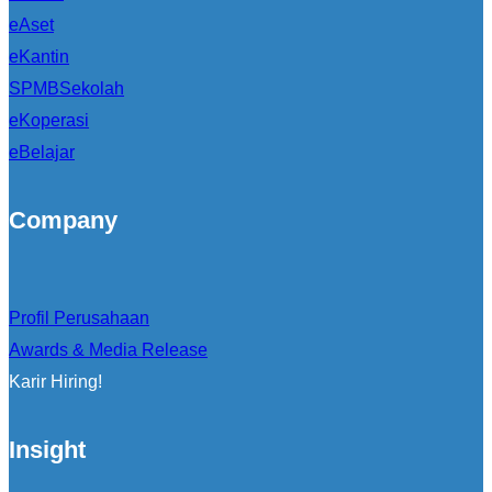
eAset
eKantin
SPMBSekolah
eKoperasi
eBelajar
Company
Profil Perusahaan
Awards & Media Release
Karir Hiring!
Insight