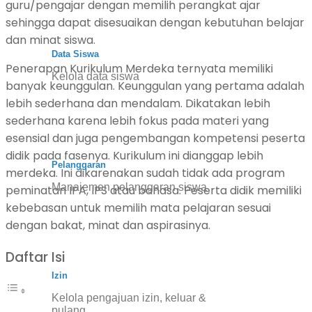
guru/pengajar dengan memilih perangkat ajar
sehingga dapat disesuaikan dengan kebutuhan belajar
dan minat siswa.
Data Siswa
Penerapan Kurikulum Merdeka ternyata memiliki
Kelola data siswa
banyak keunggulan. Keunggulan yang pertama adalah
lebih sederhana dan mendalam. Dikatakan lebih
sederhana karena lebih fokus pada materi yang
esensial dan juga pengembangan kompetensi peserta
didik pada fasenya.
Kurikulum ini dianggap lebih
Pelanggaran
merdeka. Ini dikarenakan sudah tidak ada program
Manajemen pelanggaran siswa
peminatan IPA, IPS atau bahasa. Peserta didik memiliki
kebebasan untuk memilih mata pelajaran sesuai
dengan bakat, minat dan aspirasinya.
Daftar Isi
Izin
Kelola pengajuan izin, keluar &
pulang