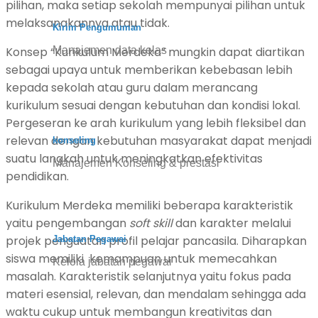
pilihan, maka setiap sekolah mempunyai pilihan untuk
melaksanakannya atau tidak.
Kirim Pengumuman
Konsep “Kurikulum Merdeka” mungkin dapat diartikan
Manajemen data kelas
sebagai upaya untuk memberikan kebebasan lebih
kepada sekolah atau guru dalam merancang
kurikulum sesuai dengan kebutuhan dan kondisi lokal.
Pergeseran ke arah kurikulum yang lebih fleksibel dan
relevan dengan kebutuhan masyarakat dapat menjadi
konseling
suatu langkah untuk meningkatkan efektivitas
Manajemen Konseling & prestasi
pendidikan.
Kurikulum Merdeka memiliki beberapa karakteristik
yaitu pengembangan
soft skill
dan karakter melalui
projek penguatan profil pelajar pancasila. Diharapkan
Jabatan Pegawai
siswa memiliki kemampuan untuk memecahkan
Kelola jabatan pegawai
masalah. Karakteristik selanjutnya yaitu fokus pada
materi esensial, relevan, dan mendalam sehingga ada
waktu cukup untuk membangun kreativitas dan