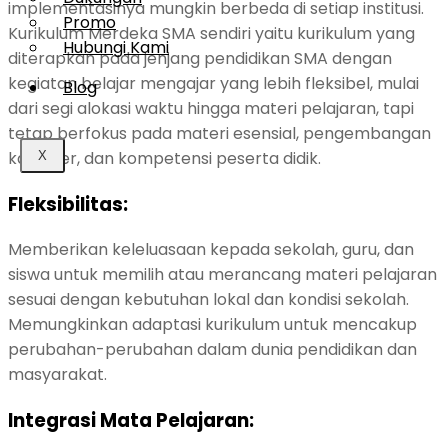
implementasinya mungkin berbeda di setiap institusi.
Promo
Kurikulum Merdeka SMA sendiri yaitu kurikulum yang
Hubungi Kami
diterapkan pada jenjang pendidikan SMA dengan
kegiatan belajar mengajar yang lebih fleksibel, mulai
Blog
dari segi alokasi waktu hingga materi pelajaran, tapi
tetap berfokus pada materi esensial, pengembangan
karakter, dan kompetensi peserta didik.
X
Fleksibilitas:
Memberikan keleluasaan kepada sekolah, guru, dan
siswa untuk memilih atau merancang materi pelajaran
sesuai dengan kebutuhan lokal dan kondisi sekolah.
Memungkinkan adaptasi kurikulum untuk mencakup
perubahan-perubahan dalam dunia pendidikan dan
masyarakat.
Integrasi Mata Pelajaran: