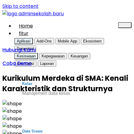
Skip to content
Home
fitur
Aplikasi
Add-Ons
Mobile App
Ekosistem
Hubungi Kami
Tersentral
Kesiswaan
Kepegawaian
Keuangan
Coba Demo
Akuntansi
Laporan
Kurikulum Merdeka di SMA: Kenali
Kelas
Karakteristik dan Strukturnya
Manajemen data kelas
Data Siswa