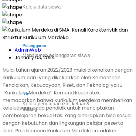
Kelola data siswa
Pelanggaran
AdminWeb
Manajemen pelanggaran siswa
January 03, 2024
Mulai tahun ajaran 2022/2023 mulai dikenalkan dengan
kurikulum baru yang dikeluarkan oleh Kementrian
Pendidikan, Kebudayaan, Riset, dan Teknologi yaitu
“Kurikulum Merdeka”. Kemendikbudristek
Izin
memaparkan bahwa Kurikulum Merdeka memberikan
Kelola pengajuan izin, keluar &
keleluasaan pada pendidik untuk menciptakan
pulang
pembelajaran bekualitas. Yang diharapkan bisa sesuai
dengan kebutuhan dan lingkungan belajar peserta
didik. Pelaksanaan Kurikulum Merdeka ini adalah