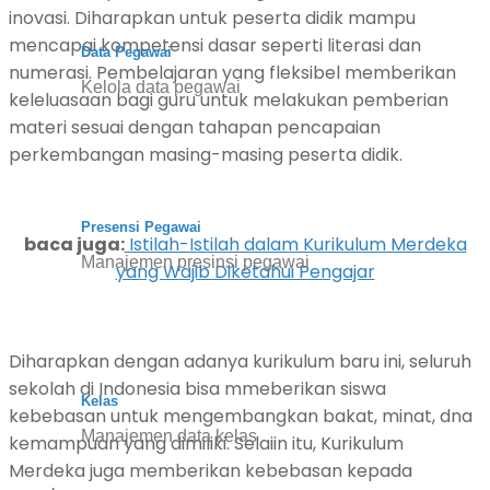
inovasi. Diharapkan untuk peserta didik mampu
mencapai kompetensi dasar seperti literasi dan
Data Pegawai
numerasi. Pembelajaran yang fleksibel memberikan
Kelola data pegawai
keleluasaan bagi guru untuk melakukan pemberian
materi sesuai dengan tahapan pencapaian
perkembangan masing-masing peserta didik.
Presensi Pegawai
baca juga:
Istilah-Istilah dalam Kurikulum Merdeka
Manajemen presinsi pegawai
yang Wajib Diketahui Pengajar
Diharapkan dengan adanya kurikulum baru ini, seluruh
sekolah di Indonesia bisa mmeberikan siswa
Kelas
kebebasan untuk mengembangkan bakat, minat, dna
Manajemen data kelas
kemampuan yang dimiliki. Selaiin itu, Kurikulum
Merdeka juga memberikan kebebasan kepada