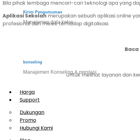
Bila pihak lembaga mencari-cari teknologi apa yang 
Kirim Pengumuman
Aplikasi Sekolah
merupakan sebuah aplikasi online y
Manajemen data kelas
profesional dan melek terhadap digitalisasi.
Baca
konseling
Manajemen Konseling & prestasi
Untuk melihat layanan dan k
Harga
Support
Dukungan
Promo
Hubungi Kami