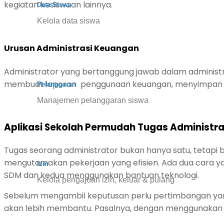
kegiatan kesiswaan lainnya.
Data Siswa
Kelola data siswa
Urusan Administrasi Keuangan
Administrator yang bertanggung jawab dalam administ
membuat laporan penggunaan keuangan, menyimpan ars
Pelanggaran
Manajemen pelanggaran siswa
Aplikasi Sekolah Permudah Tugas Administra
Tugas seorang administrator bukan hanya satu, tetapi b
mengutamakan pekerjaan yang efisien. Ada dua cara y
Izin
SDM dan kedua menggunakan bantuan teknologi.
Kelola pengajuan izin, keluar & pulang
Sebelum mengambil keputusan perlu pertimbangan yan
akan lebih membantu. Pasalnya, dengan menggunakan 