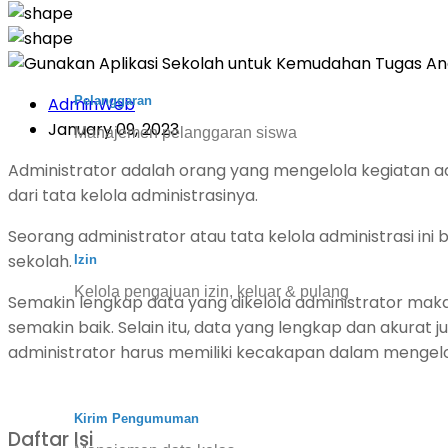
Pelanggaran
AdminWeb
January 09, 2023
Manajemen pelanggaran siswa
Administrator adalah orang yang mengelola kegiatan ad
dari tata kelola administrasinya.
Seorang administrator atau tata kelola administrasi in
sekolah.
Izin
Kelola pengajuan izin, keluar & pulang
Semakin lengkap data yang dikelola administrator maka
semakin baik. Selain itu, data yang lengkap dan akura
administrator harus memiliki kecakapan dalam mengelola
Kirim Pengumuman
Daftar Isi