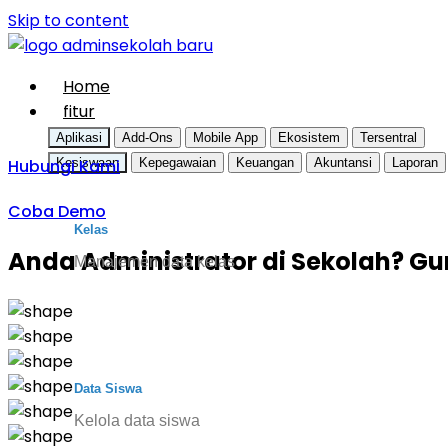
Skip to content
Home
fitur
Aplikasi
Add-Ons
Mobile App
Ekosistem
Tersentral
Hubungi Kami
Kesiswaan
Kepegawaian
Keuangan
Akuntansi
Laporan
Coba Demo
Kelas
Anda Administrator di Sekolah? G
Manajemen data kelas
Data Siswa
Kelola data siswa