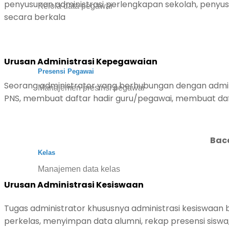
penyusunan administrasi perlengkapan sekolah, penyus
Kelola data pegawai
secara berkala
Urusan Administrasi Kepegawaian
Presensi Pegawai
Seorang administrator yang berhubungan dengan admin
Manajemen presinsi pegawai
PNS,
membuat daftar hadir guru/pegawai, membuat dafta
Bac
Kelas
Manajemen data kelas
Urusan Administrasi Kesiswaan
Tugas administrator khususnya administrasi kesiswaan
perkelas, menyimpan data alumni, rekap presensi siswa