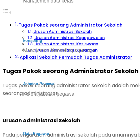
Manajemen data kelas
Tugas Pokok seorang Administrator Sekolah
Urusan Administrasi Sekolah
Urusan Administrasi Kepegawaian
konseling
Urusan Administrasi Kesiswaan
Urusan Administrasi Keuangan
Manajemen Konseling & prestasi
Aplikasi Sekolah Permudah Tugas Administrator
Tugas Pokok seorang Administrator Sekolah
Jabatan Pegawai
Tugas pokok seorang administrator sekolah adalah me
seorang administrator.
Kelola jabatan pegawai
Urusan Administrasi Sekolah
Pada pengurusan administrasi sekolah pada umumnya b
Data Pegawai