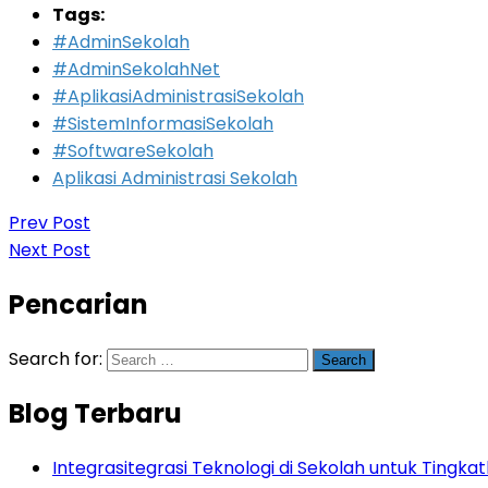
Tags:
#AdminSekolah
#AdminSekolahNet
#AplikasiAdministrasiSekolah
#SistemInformasiSekolah
#SoftwareSekolah
Aplikasi Administrasi Sekolah
Prev Post
Next Post
Pencarian
Search for:
Blog Terbaru
Integrasitegrasi Teknologi di Sekolah untuk Tingkatk