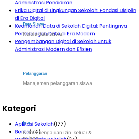
Administrasi Pendidikan
Etika Digital di Lingkungan Sekolah: Fondasi Disiplin
di Era Digital
Data Siswa
Keamanan Data di Sekolah Digital: Pentingnya
Perlindungan Data di Era Modern
Kelola data siswa
Pengembangan Digital di Sekolah untuk
Administrasi Modern dan Efisien
Pelanggaran
Manajemen pelanggaran siswa
Kategori
Aplikasi Sekolah
(177)
Izin
Berita
(74)
Kelola pengajuan izin, keluar &
pulang