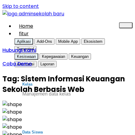
Skip to content
Home
fitur
Aplikasi
Add-Ons
Mobile App
Ekosistem
Hubungi Kami
Tersentral
Kesiswaan
Kepegawaian
Keuangan
Coba Demo
Akuntansi
Laporan
Tag:
Sistem Informasi Keuangan
Kelas
Sekolah Berbasis Web
Manajemen data kelas
Data Siswa