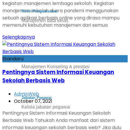
kegiatan manajemen lembaga sekolah. Kegiatan
manajemen sekolah di era pandemi menggunakan
Kirim Pengumuman
sebuah aplikasi berbasis online yang dirasa mampu
Manajemen data kelas
memenuhi kebutuhan manajemen dari semua
Selengkapnya
konseling
Standard
Manajemen Konseling & prestasi
Pentingnya Sistem Informasi Keuangan
Sekolah Berbasis Web
AdminWeb
Jabatan Pegawai
October 07, 2021
Kelola jabatan pegawai
Pentingnya Sistem Informasi Keuangan Sekolah
Berbasis Web Tahukah Anda manfaat dari sistem
informasi keuangan sekolah berbasis web? Jika dulu