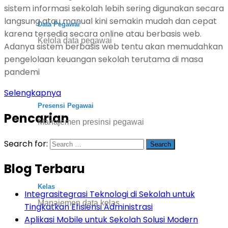
sistem informasi sekolah lebih sering digunakan secara
langsung atau manual kini semakin mudah dan cepat
Data Pegawai
karena tersedia secara online atau berbasis web.
Kelola data pegawai
Adanya sistem berbasis web tentu akan memudahkan
pengelolaan keuangan sekolah terutama di masa
pandemi
Selengkapnya
Presensi Pegawai
Pencarian
Manajemen presinsi pegawai
Search for:
Blog Terbaru
Kelas
Integrasitegrasi Teknologi di Sekolah untuk
Manajemen data kelas
Tingkatkan Efisiensi Administrasi
Aplikasi Mobile untuk Sekolah Solusi Modern