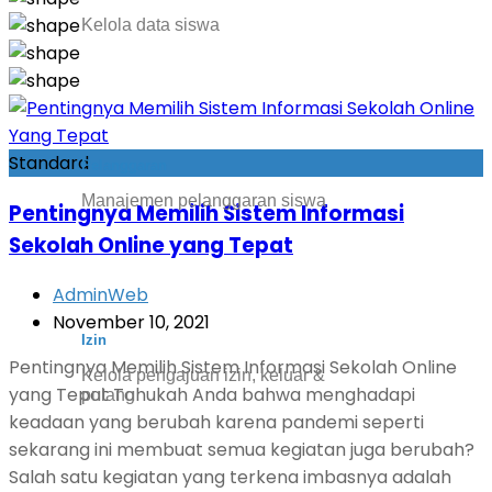
Kelola data siswa
Standard
Pelanggaran
Manajemen pelanggaran siswa
Pentingnya Memilih Sistem Informasi
Sekolah Online yang Tepat
AdminWeb
November 10, 2021
Izin
Pentingnya Memilih Sistem Informasi Sekolah Online
Kelola pengajuan izin, keluar &
yang Tepat Tahukah Anda bahwa menghadapi
pulang
keadaan yang berubah karena pandemi seperti
sekarang ini membuat semua kegiatan juga berubah?
Salah satu kegiatan yang terkena imbasnya adalah