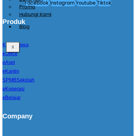
Facebook
Instagram
Youtube
Tiktok
Promo
Hubungi Kami
Produk
Blog
Kartu Siswa
X
eOffice
eAset
eKantin
SPMBSekolah
eKoperasi
eBelajar
Company