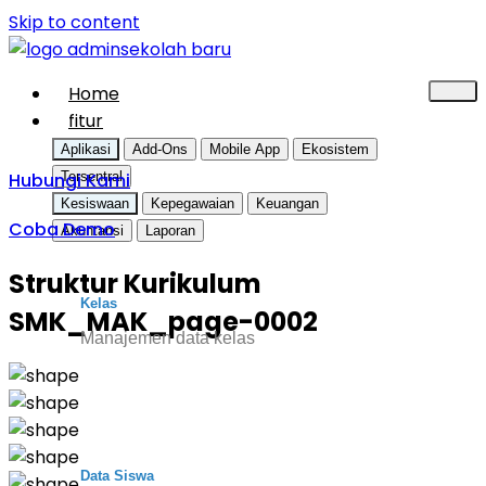
Skip to content
Home
fitur
Aplikasi
Add-Ons
Mobile App
Ekosistem
Hubungi Kami
Tersentral
Kesiswaan
Kepegawaian
Keuangan
Coba Demo
Akuntansi
Laporan
Struktur Kurikulum
Kelas
SMK_MAK_page-0002
Manajemen data kelas
Data Siswa