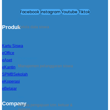
Facebook
Instagram
Youtube
Tiktok
Data Siswa
Produk
Kelola data siswa
Kartu Siswa
eOffice
Pelanggaran
eAset
Manajemen pelanggaran siswa
eKantin
SPMBSekolah
eKoperasi
eBelajar
Izin
Company
Kelola pengajuan izin, keluar &
pulang