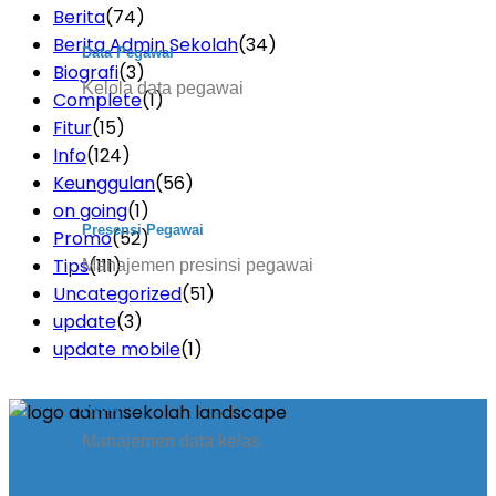
Berita
(74)
Berita Admin Sekolah
(34)
Data Pegawai
Biografi
(3)
Kelola data pegawai
Complete
(1)
Fitur
(15)
Info
(124)
Keunggulan
(56)
on going
(1)
Presensi Pegawai
Promo
(52)
Tips
(111)
Manajemen presinsi pegawai
Uncategorized
(51)
update
(3)
update mobile
(1)
Kelas
Manajemen data kelas