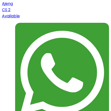
Ajeng
CS 2
Available