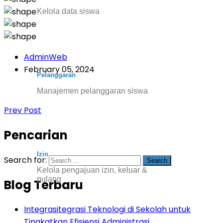
Kelola data siswa
AdminWeb
February 05, 2024
Pelanggaran
Manajemen pelanggaran siswa
Prev Post
Pencarian
Izin
Search for:
Kelola pengajuan izin, keluar &
pulang
Blog Terbaru
Integrasitegrasi Teknologi di Sekolah untuk
Tingkatkan Efisiensi Administrasi