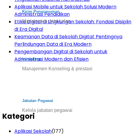
Aplikasi Mobile untuk Sekolah Solusi Modern
Kirim Pengumuman
Administrasi Pendidikan
Etika Digital di Lingkungan Sekolah: Fondasi Disiplin
Manajemen data kelas
di Era Digital
Keamanan Data di Sekolah Digital: Pentingnya
Perlindungan Data di Era Modern
Pengembangan Digital di Sekolah untuk
Administrasi Modern dan Efisien
konseling
Manajemen Konseling & prestasi
Jabatan Pegawai
Kelola jabatan pegawai
Kategori
Aplikasi Sekolah
(177)