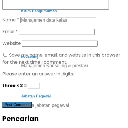
Kirim Pengumuman
Name
*
Manajemen data kelas
Email
*
Website
Save my name, email, and website in this browser
konseling
for the next time I comment.
Manajemen Konseling & prestasi
Please enter an answer in digits:
three × 2 =
Jabatan Pegawai
Kelola jabatan pegawai
Pencarian