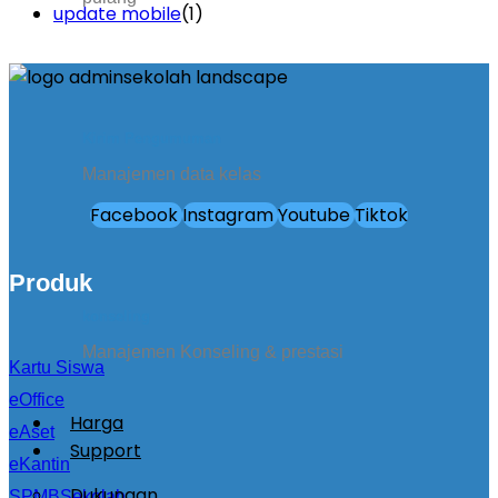
update mobile
(1)
Kirim Pengumuman
Manajemen data kelas
Facebook
Instagram
Youtube
Tiktok
Produk
konseling
Manajemen Konseling & prestasi
Kartu Siswa
eOffice
Harga
eAset
Support
eKantin
Dukungan
SPMBSekolah