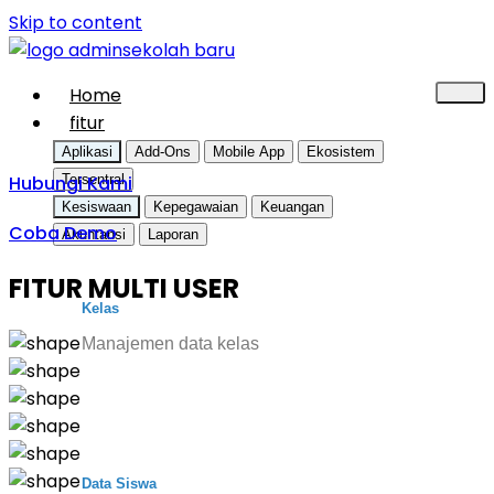
Skip to content
Home
fitur
Aplikasi
Add-Ons
Mobile App
Ekosistem
Hubungi Kami
Tersentral
Kesiswaan
Kepegawaian
Keuangan
Coba Demo
Akuntansi
Laporan
FITUR MULTI USER
Kelas
Manajemen data kelas
Data Siswa