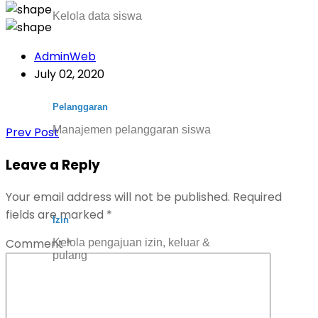
Kelola data siswa
AdminWeb
July 02, 2020
Pelanggaran
Manajemen pelanggaran siswa
Prev Post
Leave a Reply
Your email address will not be published.
Required
fields are marked
*
Izin
Comment
*
Kelola pengajuan izin, keluar &
pulang