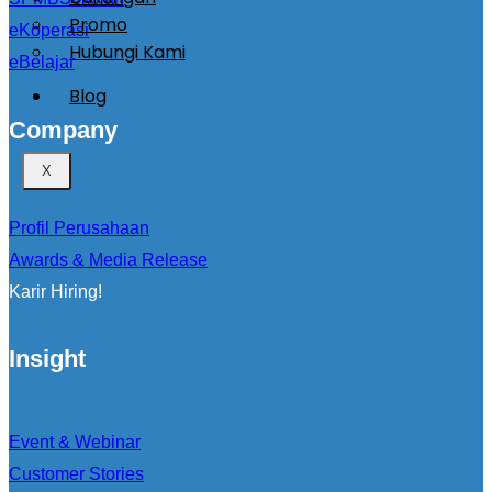
Promo
eKoperasi
Hubungi Kami
eBelajar
Blog
Company
X
Profil Perusahaan
Awards & Media Release
Karir Hiring!
Insight
Event & Webinar
Customer Stories