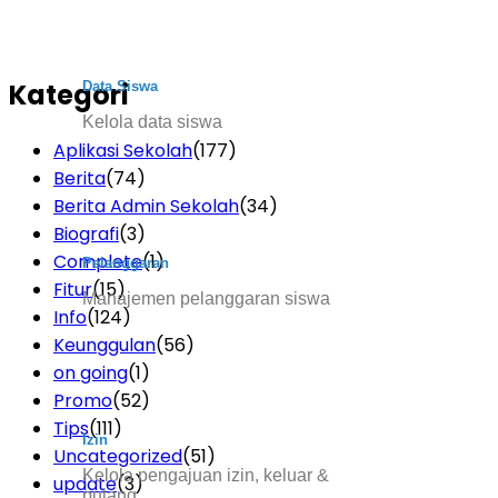
Kategori
Data Siswa
Kelola data siswa
Aplikasi Sekolah
(177)
Berita
(74)
Berita Admin Sekolah
(34)
Biografi
(3)
Complete
(1)
Pelanggaran
Fitur
(15)
Manajemen pelanggaran siswa
Info
(124)
Keunggulan
(56)
on going
(1)
Promo
(52)
Tips
(111)
Izin
Uncategorized
(51)
Kelola pengajuan izin, keluar &
update
(3)
pulang