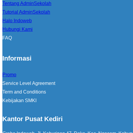
Tentang AdminSekolah
Tutorial AdminSekolah
Halo Indoweb
Hubungi Kami
FAQ
Informasi
Promo
Service Level Agreement
Term and Conditions
Kebijakan SMKI
Kantor Pusat Kediri