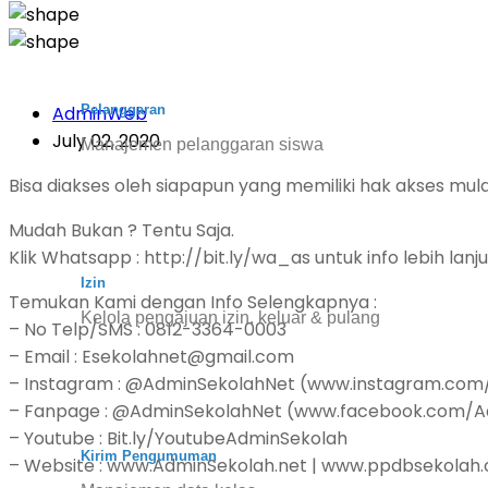
Pelanggaran
AdminWeb
July 02, 2020
Manajemen pelanggaran siswa
Bisa diakses oleh siapapun yang memiliki hak akses mul
Mudah Bukan ? Tentu Saja.
Klik Whatsapp : http://bit.ly/wa_as untuk info lebih lanju
Izin
Temukan Kami dengan Info Selengkapnya :
Kelola pengajuan izin, keluar & pulang
– No Telp/SMS : 0812-3364-0003
– Email : Esekolahnet@gmail.com
– Instagram : @AdminSekolahNet (www.instagram.com
– Fanpage : @AdminSekolahNet (www.facebook.com/A
– Youtube : Bit.ly/YoutubeAdminSekolah
Kirim Pengumuman
– Website : www.AdminSekolah.net | www.ppdbsekolah