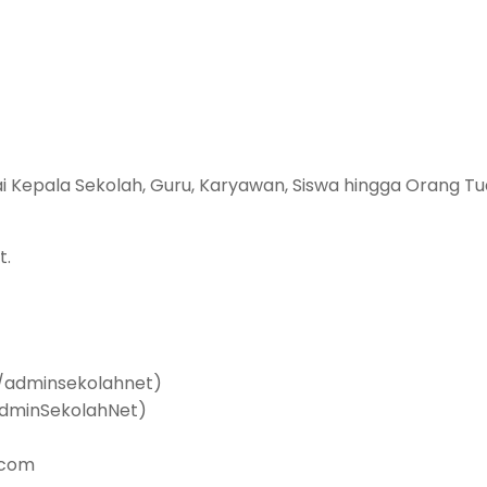
ai Kepala Sekolah, Guru, Karyawan, Siswa hingga Orang Tu
t.
/adminsekolahnet)
dminSekolahNet)
.com