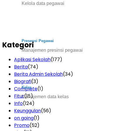
Kelola data pegawai
Presensi Pegawai
Kategori
Manajemen presinsi pegawai
Aplikasi Sekolah
(177)
Berita
(74)
Berita Admin Sekolah
(34)
Biografi
(3)
Kelas
Complete
(1)
Fitur
(15)
Manajemen data kelas
Info
(124)
Keunggulan
(56)
on going
(1)
Promo
(52)