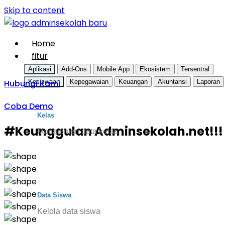
Skip to content
Home
fitur
Aplikasi
Add-Ons
Mobile App
Ekosistem
Tersentral
Hubungi Kami
Kesiswaan
Kepegawaian
Keuangan
Akuntansi
Laporan
Coba Demo
Kelas
#Keunggulan Adminsekolah.net!!! 
Manajemen data kelas
Data Siswa
Kelola data siswa