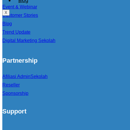
Blog
Event & Webinar
X
Customer Stories
Blog
Trend Update
Digital Marketing Sekolah
Partnership
Afiliasi AdminSekolah
Reseller
Sponsorship
Support