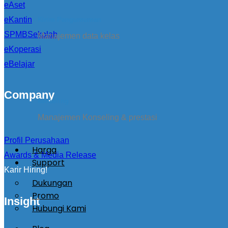
eAset
eKantin
Kirim Pengumuman
SPMBSekolah
Manajemen data kelas
eKoperasi
eBelajar
Company
konseling
Manajemen Konseling & prestasi
Profil Perusahaan
Harga
Awards & Media Release
Support
Karir Hiring!
Dukungan
Promo
Insight
Hubungi Kami