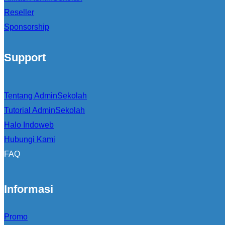
Reseller
Sponsorship
Support
Tentang AdminSekolah
Tutorial AdminSekolah
Halo Indoweb
Hubungi Kami
FAQ
Informasi
Promo