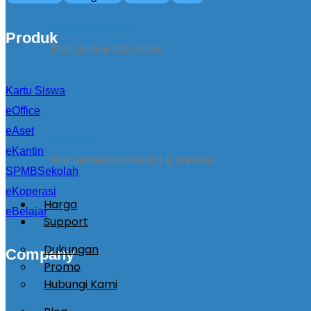
Kirim Pengumuman
Produk
Manajemen data kelas
Kartu Siswa
eOffice
eAset
konseling
eKantin
Manajemen Konseling & prestasi
SPMBSekolah
eKoperasi
Harga
eBelajar
Support
Dukungan
Company
Promo
Hubungi Kami