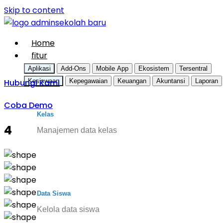
Skip to content
Home
fitur
Aplikasi
Add-Ons
Mobile App
Ekosistem
Tersentral
Hubungi Kami
Kesiswaan
Kepegawaian
Keuangan
Akuntansi
Laporan
Coba Demo
Kelas
4
Manajemen data kelas
Data Siswa
Kelola data siswa