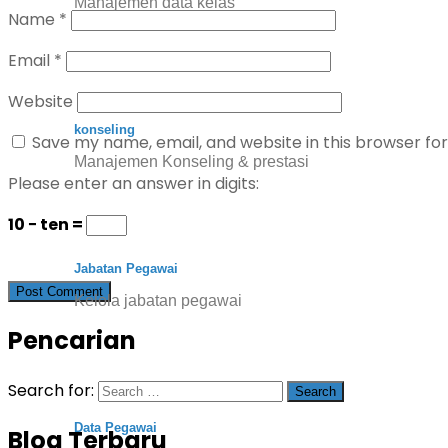
Manajemen data kelas
Name
*
Email
*
Website
konseling
Save my name, email, and website in this browser fo
Manajemen Konseling & prestasi
Please enter an answer in digits:
10 − ten =
Jabatan Pegawai
Kelola jabatan pegawai
Pencarian
Search for:
Data Pegawai
Blog Terbaru