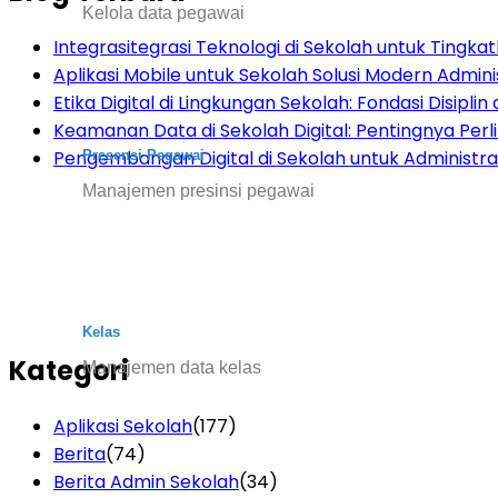
Kelola data pegawai
Integrasitegrasi Teknologi di Sekolah untuk Tingkatk
Aplikasi Mobile untuk Sekolah Solusi Modern Admini
Etika Digital di Lingkungan Sekolah: Fondasi Disiplin d
Keamanan Data di Sekolah Digital: Pentingnya Per
Pengembangan Digital di Sekolah untuk Administras
Presensi Pegawai
Manajemen presinsi pegawai
Kelas
Kategori
Manajemen data kelas
Aplikasi Sekolah
(177)
Berita
(74)
Berita Admin Sekolah
(34)