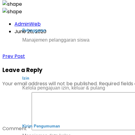
AdminWeb
Pelanggaran
June 26, 2020
Manajemen pelanggaran siswa
Prev Post
Leave a Reply
Izin
Your email address will not be published.
Required field
Kelola pengajuan izin, keluar & pulang
Kirim Pengumuman
Comment
*