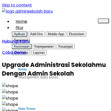
Skip to content
Home
fitur
Aplikasi
Add-Ons
Mobile App
Ekosistem
Hubungi Kami
Tersentral
Kesiswaan
Kepegawaian
Keuangan
Coba Demo
Akuntansi
Laporan
Upgrade Administrasi Sekolahmu
Kelas
Dengan Admin Sekolah
Manajemen data kelas
Data Siswa