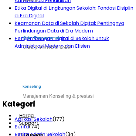
Administrasi Pendidikan
Etika Digital di Lingkungan Sekolah: Fondasi Disiplin
di Era Digital
Keamanan Data di Sekolah Digital: Pentingnya
Perlindungan Data di Era Modern
Pengembangan Digital di Sekolah untuk
Kirim Pengumuman
Administrasi Modern dan Efisien
Manajemen data kelas
konseling
Manajemen Konseling & prestasi
Kategori
Harga
Aplikasi Sekolah
(177)
Support
Berita
(74)
Berita Admin Sekolah
(34)
Dukungan