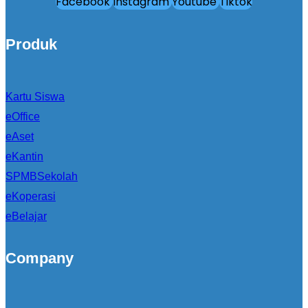
Facebook
Instagram
Youtube
Tiktok
Produk
Kartu Siswa
eOffice
eAset
eKantin
SPMBSekolah
eKoperasi
eBelajar
Company