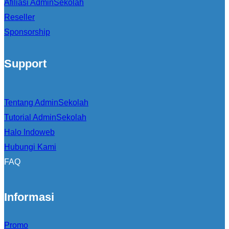
Afiliasi AdminSekolah
Reseller
Sponsorship
Support
Tentang AdminSekolah
Tutorial AdminSekolah
Halo Indoweb
Hubungi Kami
FAQ
Informasi
Promo