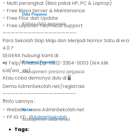
– Multi perangkat (Bisa pakai HP, PC & Laptop)
– Free Biaya Server & Maintenance
Data Pegawai
– Free Fitur dan Update
Kelola data pegawai
– Free Layanan Technical Support
—————————————————–
Para Sekolah Siap Maju dan Menjadi Nomor Satu di era
4.0 ?
SEGERA hubungi kami di :
📲 Telp/WhatsApp : 0812-3364-0003 (WA klik
Presensi Pegawai
s.id/wa_as)
Manajemen presinsi pegawai
Atau coba demonya dulu di 🖥️
Demo.AdminSekolah.net/registrasi
—————————————————–
❓Info Lainnya :
– Website : www.AdminSekolah.net
Kelas
– FP IG YT :
@AdminSekolah
Manajemen data kelas
Tags: