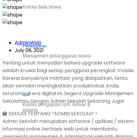
Kelola data siswa
AdminWeb
Pelanggaran
July 08, 2021
Manajemen pelanggaran siswa
Penting untuk menyadari bahwa upgrade software
adalah krusial bagi setiap pengguna perangkat mobile.
Karena banyaknya manfaat yang didapatkan, tentu
akan semakin meningkatkan produktivitas Anda,
terutama di era digital ini. Segera Upgrade Manajemen
Izin
Sekolahmu Dengan Admin Sekolah Sekarang Juga!
Kelola pengajuan izin, keluar &
pulang
🏫 SEKILAS TENTANG “ADMIN SEKOLAH” !
Admin Sekolah merupakan software / aplikasi / sistem
informasi online berbasis web untuk membantu
mengelola manajemen & administrasi sekolah dimana