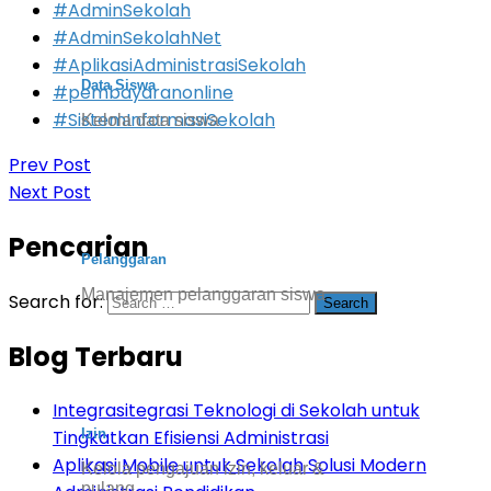
#AdminSekolah
#AdminSekolahNet
#AplikasiAdministrasiSekolah
Data Siswa
#pembayaranonline
#SistemInformasiSekolah
Kelola data siswa
Prev Post
Next Post
Pencarian
Pelanggaran
Manajemen pelanggaran siswa
Search for:
Blog Terbaru
Integrasitegrasi Teknologi di Sekolah untuk
Izin
Tingkatkan Efisiensi Administrasi
Aplikasi Mobile untuk Sekolah Solusi Modern
Kelola pengajuan izin, keluar &
pulang