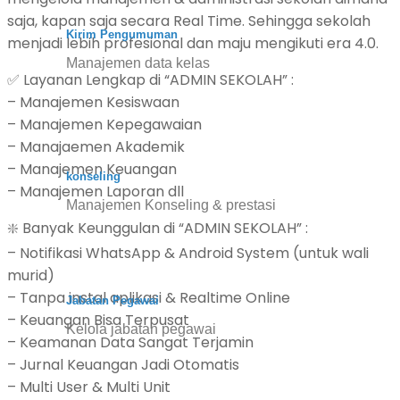
saja, kapan saja secara Real Time. Sehingga sekolah
Kirim Pengumuman
menjadi lebih profesional dan maju mengikuti era 4.0.
Manajemen data kelas
✅ Layanan Lengkap di “ADMIN SEKOLAH” :
– Manajemen Kesiswaan
– Manajemen Kepegawaian
– Manajaemen Akademik
– Manajemen Keuangan
konseling
– Manajemen Laporan dll
Manajemen Konseling & prestasi
❇️ Banyak Keunggulan di “ADMIN SEKOLAH” :
– Notifikasi WhatsApp & Android System (untuk wali
murid)
– Tanpa instal aplikasi & Realtime Online
Jabatan Pegawai
– Keuangan Bisa Terpusat
Kelola jabatan pegawai
– Keamanan Data Sangat Terjamin
– Jurnal Keuangan Jadi Otomatis
– Multi User & Multi Unit