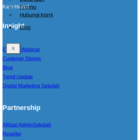
Promo
Karir Hiring!
Hubungi Kami
Insight
Blog
X
Event & Webinar
Customer Stories
Blog
Trend Update
Digital Marketing Sekolah
Partnership
Afiliasi AdminSekolah
Reseller