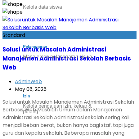
Kelola data siswa
Standard
Pelanggaran
Solusi untuk Masalah Administrasi
Manajemen pelanggaran siswa
Manajemen Administrasi Sekolah Berbasis
Web
AdminWeb
May 08, 2025
Izin
Solusi untuk Masalah Manajemen Administrasi Sekolah
Kelola pengajuan izin, keluar &
Berbasis Web Masalah Umum dalam Manajemen
pulang
Administrasi Sekolah Administrasi sekolah sering kali
menjadi beban berat, bukan hanya bagi staf, tapi juga
guru dan kepala sekolah. Beberapa masalah yang