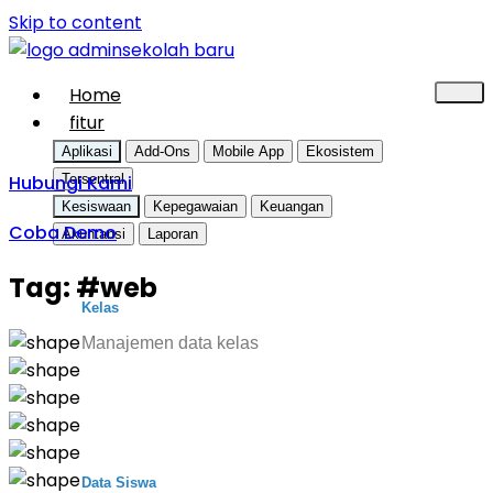
Skip to content
Home
fitur
Aplikasi
Add-Ons
Mobile App
Ekosistem
Hubungi Kami
Tersentral
Kesiswaan
Kepegawaian
Keuangan
Coba Demo
Akuntansi
Laporan
Tag:
#web
Kelas
Manajemen data kelas
Data Siswa