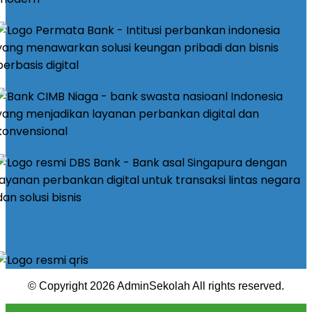
© Copyright 2026 AdminSekolah All rights reserved.