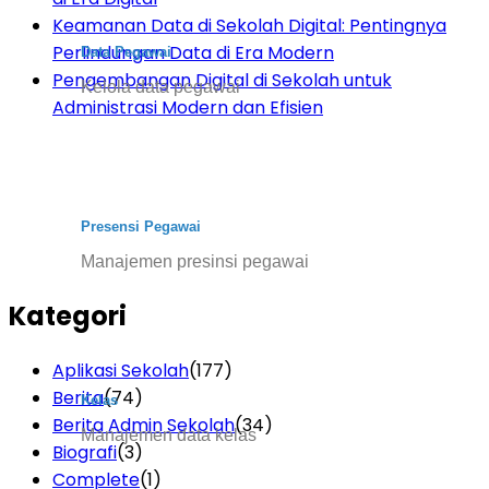
Keamanan Data di Sekolah Digital: Pentingnya
Perlindungan Data di Era Modern
Data Pegawai
Pengembangan Digital di Sekolah untuk
Kelola data pegawai
Administrasi Modern dan Efisien
Presensi Pegawai
Manajemen presinsi pegawai
Kategori
Aplikasi Sekolah
(177)
Berita
(74)
Kelas
Berita Admin Sekolah
(34)
Manajemen data kelas
Biografi
(3)
Complete
(1)