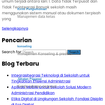
umum terjadi antara lain: 1. Data Tidak Terpusat dan
Tidak Terintegrasi Banyak sekolah masih
Kirim Pengumuman
menggunakan sistem manual atau dokumen terpisah
Manajemen data kelas
yang
Selengkapnya
Pencarian
konseling
Search for:
Manajemen Konseling & prestasi
Blog Terbaru
Integrasitegrasi Teknologi di Sekolah untuk
Jabatan Pegawai
Tingkatkan Efisiensi Administrasi
Aplikasi Mobile untuk Sekolah Solusi Modern
Kelola jabatan pegawai
Administrasi Pendidikan
Etika Digital di Lingkungan Sekolah: Fondasi Disiplin
di Era Digital