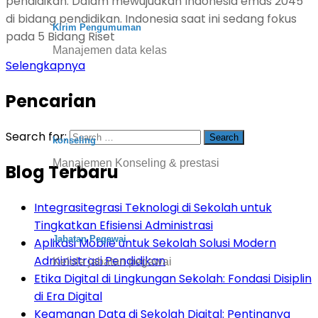
pendidikan. Dalam mewujudkan Indonesia emas 2045
di bidang pendidikan. Indonesia saat ini sedang fokus
Kirim Pengumuman
pada 5 Bidang Riset
Manajemen data kelas
Selengkapnya
Pencarian
Search for:
konseling
Manajemen Konseling & prestasi
Blog Terbaru
Integrasitegrasi Teknologi di Sekolah untuk
Tingkatkan Efisiensi Administrasi
Jabatan Pegawai
Aplikasi Mobile untuk Sekolah Solusi Modern
Administrasi Pendidikan
Kelola jabatan pegawai
Etika Digital di Lingkungan Sekolah: Fondasi Disiplin
di Era Digital
Keamanan Data di Sekolah Digital: Pentingnya