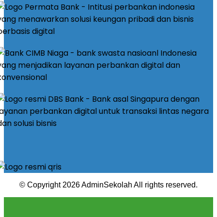
© Copyright 2026 AdminSekolah All rights reserved.