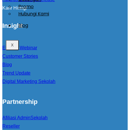
Promo
Karir Hiring!
Hubungi Kami
Blog
Insight
X
Event & Webinar
Customer Stories
Blog
Trend Update
Digital Marketing Sekolah
Partnership
Afiliasi AdminSekolah
Reseller