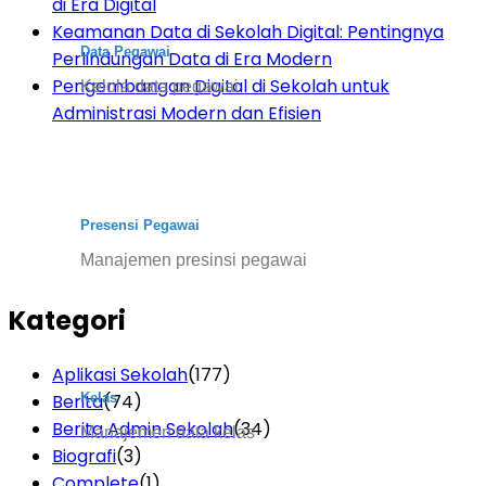
di Era Digital
Keamanan Data di Sekolah Digital: Pentingnya
Data Pegawai
Perlindungan Data di Era Modern
Pengembangan Digital di Sekolah untuk
Kelola data pegawai
Administrasi Modern dan Efisien
Presensi Pegawai
Manajemen presinsi pegawai
Kategori
Aplikasi Sekolah
(177)
Berita
(74)
Kelas
Berita Admin Sekolah
(34)
Manajemen data kelas
Biografi
(3)
Complete
(1)