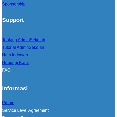
Sponsorship
Support
Tentang AdminSekolah
Tutorial AdminSekolah
Halo Indoweb
Hubungi Kami
FAQ
Informasi
Promo
Service Level Agreement