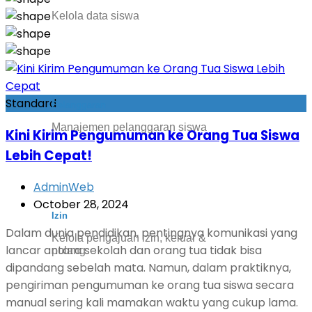
Kelola data siswa
Standard
Pelanggaran
Manajemen pelanggaran siswa
Kini Kirim Pengumuman ke Orang Tua Siswa
Lebih Cepat!
AdminWeb
October 28, 2024
Izin
Dalam dunia pendidikan, pentingnya komunikasi yang
Kelola pengajuan izin, keluar &
lancar antara sekolah dan orang tua tidak bisa
pulang
dipandang sebelah mata. Namun, dalam praktiknya,
pengiriman pengumuman ke orang tua siswa secara
manual sering kali mamakan waktu yang cukup lama.