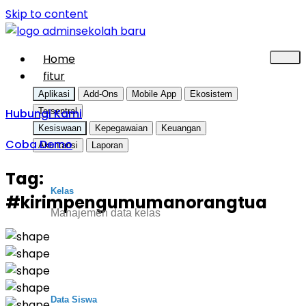
Skip to content
Home
fitur
Aplikasi
Add-Ons
Mobile App
Ekosistem
Hubungi Kami
Tersentral
Kesiswaan
Kepegawaian
Keuangan
Coba Demo
Akuntansi
Laporan
Tag:
Kelas
#kirimpengumumanorangtua
Manajemen data kelas
Data Siswa