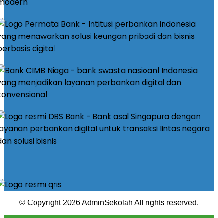
© Copyright 2026 AdminSekolah All rights reserved.