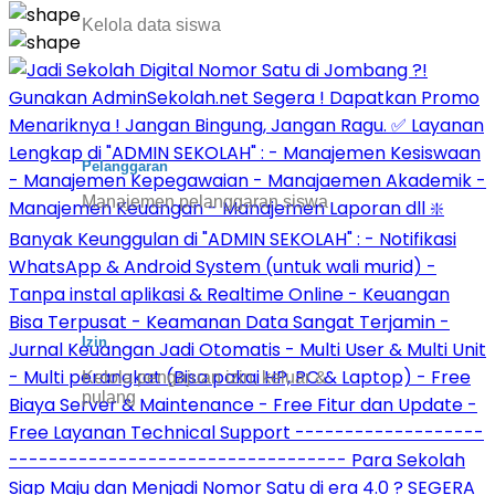
Kelola data siswa
Pelanggaran
Manajemen pelanggaran siswa
Izin
Kelola pengajuan izin, keluar &
pulang