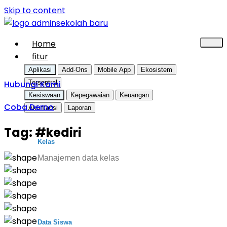
Skip to content
Home
fitur
Aplikasi
Add-Ons
Mobile App
Ekosistem
Hubungi Kami
Tersentral
Kesiswaan
Kepegawaian
Keuangan
Coba Demo
Akuntansi
Laporan
Tag:
#kediri
Kelas
Manajemen data kelas
Data Siswa