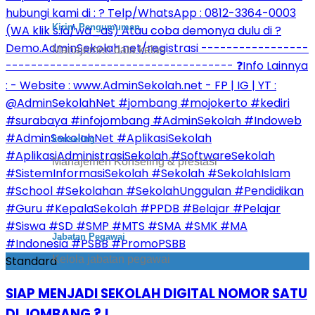
Kirim Pengumuman
Manajemen data kelas
konseling
Manajemen Konseling & prestasi
Jabatan Pegawai
Standard
Kelola jabatan pegawai
SIAP MENJADI SEKOLAH DIGITAL NOMOR SATU
DI JOMBANG ? !