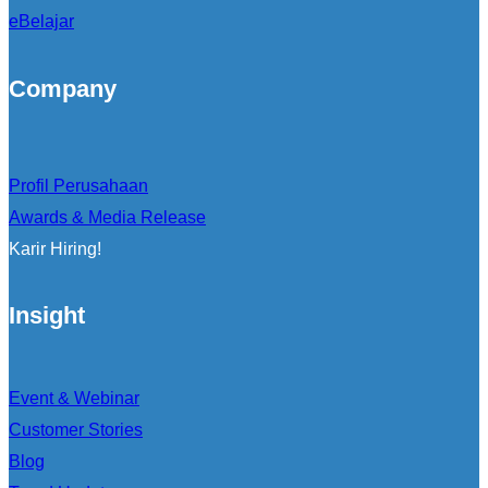
eBelajar
Company
Profil Perusahaan
Awards & Media Release
Karir Hiring!
Insight
Event & Webinar
Customer Stories
Blog