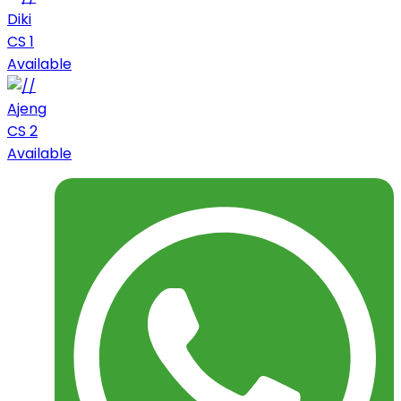
Diki
CS 1
Available
Ajeng
CS 2
Available