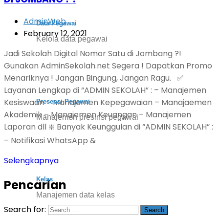
AdminWeb
Data Pegawai
February 12, 2021
Kelola data pegawai
Jadi Sekolah Digital Nomor Satu di Jombang ?!
Gunakan AdminSekolah.net Segera ! Dapatkan Promo
Menariknya ! Jangan Bingung, Jangan Ragu. ✅
Layanan Lengkap di “ADMIN SEKOLAH” : – Manajemen
Kesiswaan – Manajemen Kepegawaian – Manajaemen
Presensi Pegawai
Akademik – Manajemen Keuangan – Manajemen
Manajemen presinsi pegawai
Laporan dll ❇️ Banyak Keunggulan di “ADMIN SEKOLAH” :
– Notifikasi WhatsApp &
Selengkapnya
Kelas
Pencarian
Manajemen data kelas
Search for: