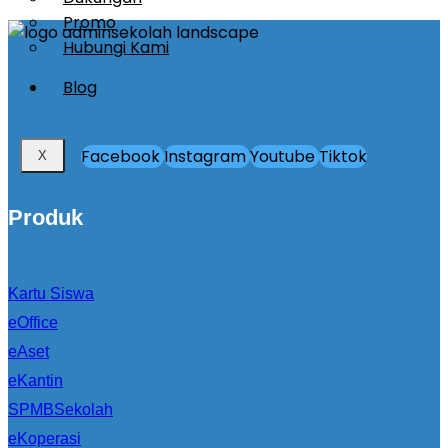
Promo
Hubungi Kami
Blog
Facebook
Instagram
Youtube
Tiktok
X
Produk
Kartu Siswa
eOffice
eAset
eKantin
SPMBSekolah
eKoperasi