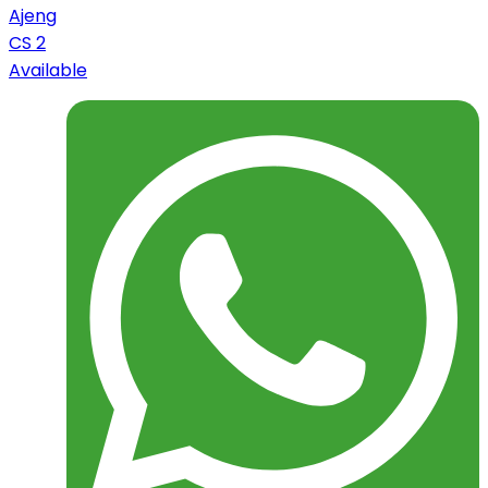
Ajeng
CS 2
Available