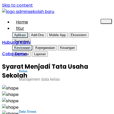
Skip to content
Home
fitur
Aplikasi
Add-Ons
Mobile App
Ekosistem
Hubungi Kami
Tersentral
Kesiswaan
Kepegawaian
Keuangan
Coba Demo
Akuntansi
Laporan
Syarat Menjadi Tata Usaha
Kelas
Sekolah
Manajemen data kelas
Data Siswa