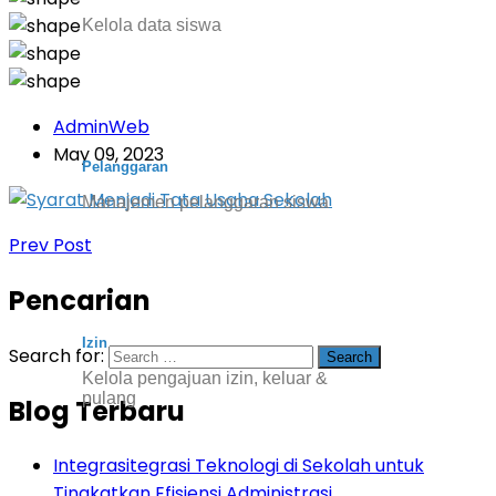
Kelola data siswa
AdminWeb
May 09, 2023
Pelanggaran
Manajemen pelanggaran siswa
Prev Post
Pencarian
Izin
Search for:
Kelola pengajuan izin, keluar &
pulang
Blog Terbaru
Integrasitegrasi Teknologi di Sekolah untuk
Tingkatkan Efisiensi Administrasi