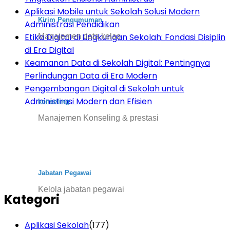
Aplikasi Mobile untuk Sekolah Solusi Modern
Kirim Pengumuman
Administrasi Pendidikan
Etika Digital di Lingkungan Sekolah: Fondasi Disiplin
Manajemen data kelas
di Era Digital
Keamanan Data di Sekolah Digital: Pentingnya
Perlindungan Data di Era Modern
Pengembangan Digital di Sekolah untuk
Administrasi Modern dan Efisien
konseling
Manajemen Konseling & prestasi
Jabatan Pegawai
Kelola jabatan pegawai
Kategori
Aplikasi Sekolah
(177)