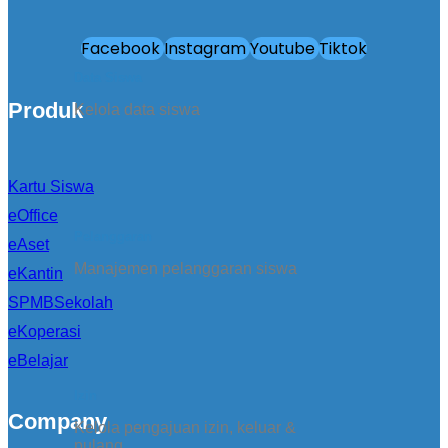
Facebook
Instagram
Youtube
Tiktok
Data Siswa
Produk
Kelola data siswa
Kartu Siswa
eOffice
Pelanggaran
eAset
Manajemen pelanggaran siswa
eKantin
SPMBSekolah
eKoperasi
eBelajar
Izin
Company
Kelola pengajuan izin, keluar &
pulang