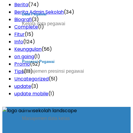
Berita
(74)
Berita Admin Sekolah
(34)
Data Pegawai
Biografi
(3)
Kelola data pegawai
Complete
(1)
Fitur
(15)
Info
(124)
Keunggulan
(56)
on going
(1)
Presensi Pegawai
Promo
(52)
Tips
(111)
Manajemen presinsi pegawai
Uncategorized
(51)
update
(3)
update mobile
(1)
Kelas
Manajemen data kelas