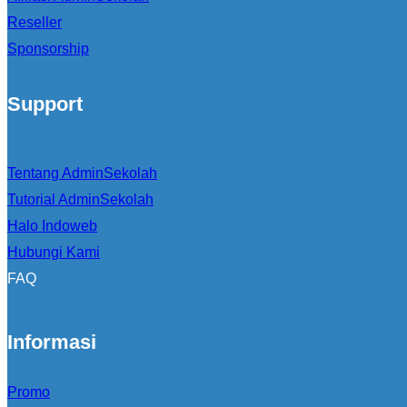
Reseller
Sponsorship
Support
Tentang AdminSekolah
Tutorial AdminSekolah
Halo Indoweb
Hubungi Kami
FAQ
Informasi
Promo