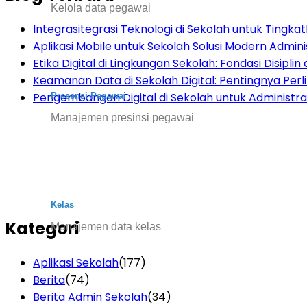
Kelola data pegawai
Integrasitegrasi Teknologi di Sekolah untuk Tingkatk
Aplikasi Mobile untuk Sekolah Solusi Modern Admini
Etika Digital di Lingkungan Sekolah: Fondasi Disiplin d
Keamanan Data di Sekolah Digital: Pentingnya Per
Pengembangan Digital di Sekolah untuk Administras
Presensi Pegawai
Manajemen presinsi pegawai
Kelas
Kategori
Manajemen data kelas
Aplikasi Sekolah
(177)
Berita
(74)
Berita Admin Sekolah
(34)