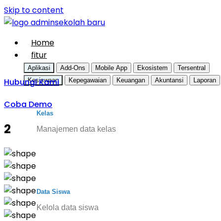
Skip to content
Home
fitur
Aplikasi
Add-Ons
Mobile App
Ekosistem
Tersentral
Hubungi Kami
Kesiswaan
Kepegawaian
Keuangan
Akuntansi
Laporan
Coba Demo
Kelas
2
Manajemen data kelas
Data Siswa
Kelola data siswa