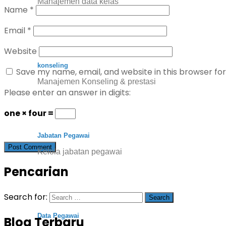
Manajemen data kelas
Name
*
Email
*
Website
konseling
Save my name, email, and website in this browser fo
Manajemen Konseling & prestasi
Please enter an answer in digits:
one × four =
Jabatan Pegawai
Kelola jabatan pegawai
Pencarian
Search for:
Data Pegawai
Blog Terbaru