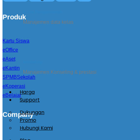
Kirim Pengumuman
Produk
Manajemen data kelas
Kartu Siswa
eOffice
eAset
konseling
eKantin
Manajemen Konseling & prestasi
SPMBSekolah
eKoperasi
Harga
eBelajar
Support
Dukungan
Company
Promo
Hubungi Kami