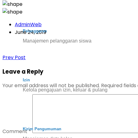
AdminWeb
Pelanggaran
June 24, 2019
Manajemen pelanggaran siswa
Prev Post
Leave a Reply
Izin
Your email address will not be published.
Required field
Kelola pengajuan izin, keluar & pulang
Kirim Pengumuman
Comment
*