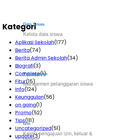
Kategori
Data Siswa
Kelola data siswa
Aplikasi Sekolah
(177)
Berita
(74)
Berita Admin Sekolah
(34)
Biografi
(3)
Complete
(1)
Pelanggaran
Fitur
(15)
Manajemen pelanggaran siswa
Info
(124)
Keunggulan
(56)
on going
(1)
Promo
(52)
Tips
(111)
Izin
Uncategorized
(51)
Kelola pengajuan izin, keluar &
update
(3)
pulang