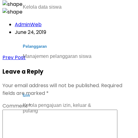
Kelola data siswa
AdminWeb
June 24, 2019
Pelanggaran
Manajemen pelanggaran siswa
Prev Post
Leave a Reply
Your email address will not be published.
Required
fields are marked
*
Izin
Comment
*
Kelola pengajuan izin, keluar &
pulang