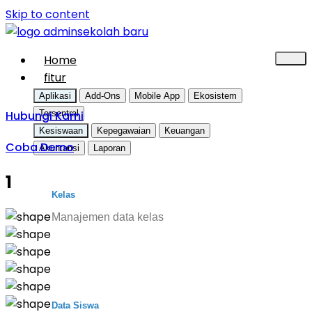
Skip to content
Home
fitur
Aplikasi
Add-Ons
Mobile App
Ekosistem
Hubungi Kami
Tersentral
Kesiswaan
Kepegawaian
Keuangan
Coba Demo
Akuntansi
Laporan
1
Kelas
Manajemen data kelas
Data Siswa