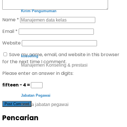
Kirim Pengumuman
Name
*
Manajemen data kelas
Email
*
Website
Save my name, email, and website in this browser
konseling
for the next time I comment.
Manajemen Konseling & prestasi
Please enter an answer in digits:
fifteen − 4 =
Jabatan Pegawai
Kelola jabatan pegawai
Pencarian