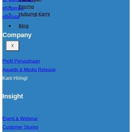
Promo
eKoperasi
Hubungi Kami
eBelajar
Blog
Company
X
Profil Perusahaan
Awards & Media Release
Karir Hiring!
Insight
Event & Webinar
Customer Stories