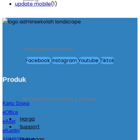
update mobile
(1)
Kirim Pengumuman
Manajemen data kelas
Facebook
Instagram
Youtube
Tiktok
Produk
konseling
Manajemen Konseling & prestasi
Kartu Siswa
eOffice
Harga
eAset
Support
eKantin
Dukungan
SPMBSekolah