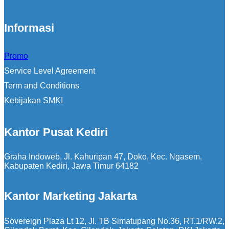
Informasi
Promo
Service Level Agreement
Term and Conditions
Kebijakan SMKI
Kantor Pusat Kediri
Graha Indoweb, Jl. Kahuripan 47, Doko, Kec. Ngasem,
Kabupaten Kediri, Jawa Timur 64182
Kantor Marketing Jakarta
Sovereign Plaza Lt 12, Jl. TB Simatupang No.36, RT.1/RW.2,