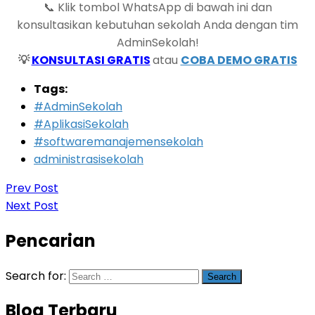
📞 Klik tombol WhatsApp di bawah ini dan
konsultasikan kebutuhan sekolah Anda dengan tim
AdminSekolah!
💡
KONSULTASI GRATIS
atau
COBA DEMO GRATIS
Tags:
#AdminSekolah
#AplikasiSekolah
#softwaremanajemensekolah
administrasisekolah
Prev Post
Next Post
Pencarian
Search for:
Blog Terbaru