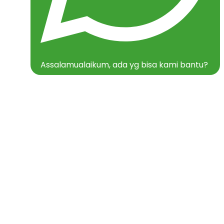
Assalamualaikum, ada yg bisa kami bantu?