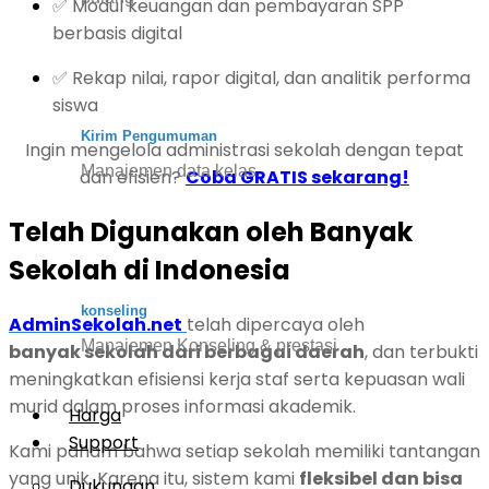
✅ Modul keuangan dan pembayaran SPP
berbasis digital
✅ Rekap nilai, rapor digital, dan analitik performa
siswa
Kirim Pengumuman
Ingin mengelola administrasi sekolah dengan tepat
Manajemen data kelas
dan efisien?
Coba GRATIS sekarang!
Telah Digunakan oleh Banyak
Sekolah di Indonesia
konseling
AdminSekolah.net
telah dipercaya oleh
Manajemen Konseling & prestasi
banyak sekolah dari berbagai daerah
, dan terbukti
meningkatkan efisiensi kerja staf serta kepuasan wali
murid dalam proses informasi akademik.
Harga
Support
Kami paham bahwa setiap sekolah memiliki tantangan
yang unik. Karena itu, sistem kami
fleksibel dan bisa
Dukungan