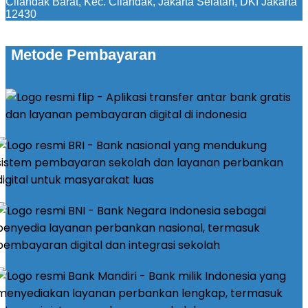
Cilandak Barat, Kec. Cilandak, Jakarta Selatan, DKI Jakarta
12430
Metode Pembayaran