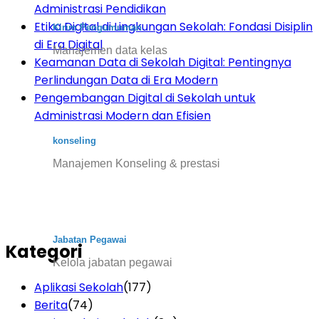
Administrasi Pendidikan
Etika Digital di Lingkungan Sekolah: Fondasi Disiplin
Kirim Pengumuman
di Era Digital
Manajemen data kelas
Keamanan Data di Sekolah Digital: Pentingnya
Perlindungan Data di Era Modern
Pengembangan Digital di Sekolah untuk
Administrasi Modern dan Efisien
konseling
Manajemen Konseling & prestasi
Jabatan Pegawai
Kategori
Kelola jabatan pegawai
Aplikasi Sekolah
(177)
Berita
(74)