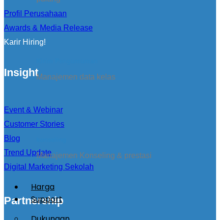
Profil Perusahaan
Awards & Media Release
Karir Hiring!
Kirim Pengumuman
Insight
Manajemen data kelas
Event & Webinar
Customer Stories
Blog
konseling
Trend Update
Manajemen Konseling & prestasi
Digital Marketing Sekolah
Harga
Support
Partnership
Dukungan