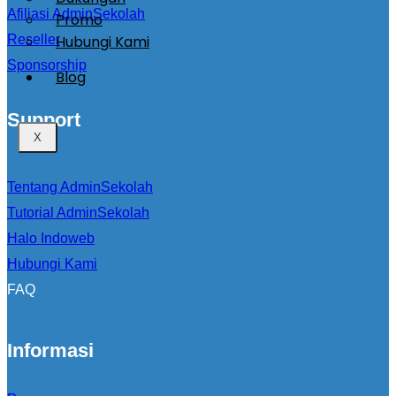
Afiliasi AdminSekolah
Promo
Hubungi Kami
Reseller
Sponsorship
Blog
Support
X
Tentang AdminSekolah
Tutorial AdminSekolah
Halo Indoweb
Hubungi Kami
FAQ
Informasi