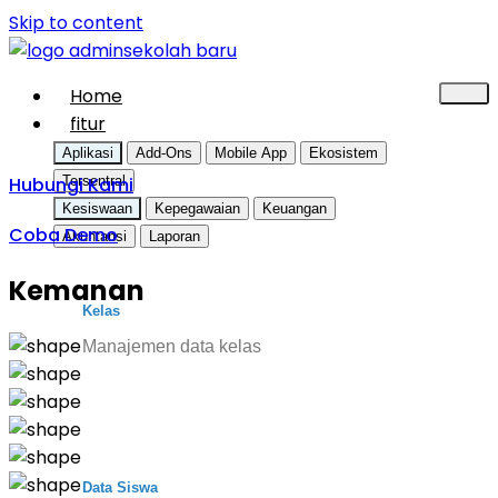
Skip to content
Home
fitur
Aplikasi
Add-Ons
Mobile App
Ekosistem
Hubungi Kami
Tersentral
Kesiswaan
Kepegawaian
Keuangan
Coba Demo
Akuntansi
Laporan
Kemanan
Kelas
Manajemen data kelas
Data Siswa