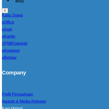
Blog
X
Kartu Siswa
eOffice
eAset
eKantin
SPMBSekolah
eKoperasi
eBelajar
Company
Profil Perusahaan
Awards & Media Release
Karir Hiring!