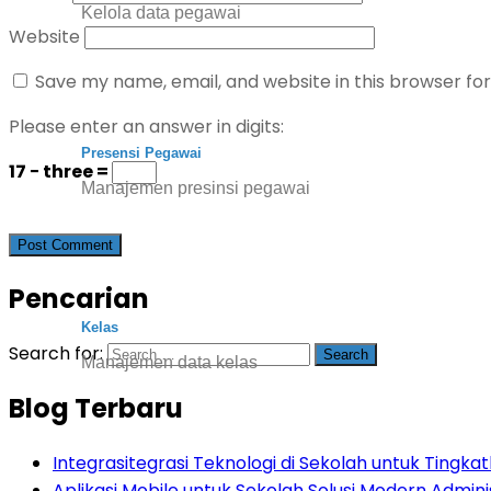
Kelola data pegawai
Website
Save my name, email, and website in this browser fo
Please enter an answer in digits:
Presensi Pegawai
17 − three =
Manajemen presinsi pegawai
Pencarian
Kelas
Search for:
Manajemen data kelas
Blog Terbaru
Integrasitegrasi Teknologi di Sekolah untuk Tingkatk
Aplikasi Mobile untuk Sekolah Solusi Modern Admini