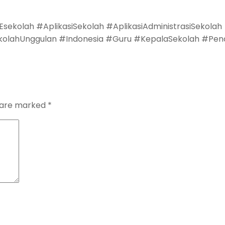
kolah #AplikasiSekolah #AplikasiAdministrasiSekolah
kolahUnggulan #Indonesia #Guru #KepalaSekolah #Pen
s are marked
*