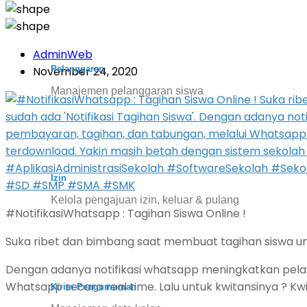
AdminWeb
Pelanggaran
November 24, 2020
Manajemen pelanggaran siswa
Izin
Kelola pengajuan izin, keluar & pulang
#NotifikasiWhatsapp : Tagihan Siswa Online !
Suka ribet dan bimbang saat membuat tagihan siswa untu
Dengan adanya notifikasi whatsapp meningkatkan pelay
Whatsapp secara real time. Lalu untuk kwitansinya ? Kwi
Kirim Pengumuman