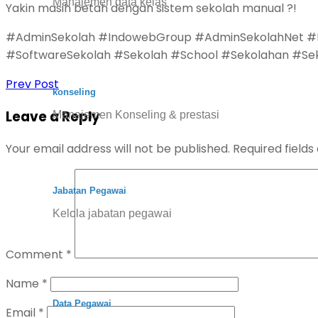
Manajemen data kelas
Yakin masih betah dengan sistem sekolah manual ?!
#AdminSekolah #IndowebGroup #AdminSekolahNet #Ese
#SoftwareSekolah #Sekolah #School #Sekolahan #Se
Prev Post
konseling
Leave a Reply
Manajemen Konseling & prestasi
Your email address will not be published.
Required field
Jabatan Pegawai
Kelola jabatan pegawai
Comment
*
Name
*
Data Pegawai
Email
*