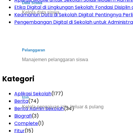
Data Siswa
Etika Digital di Lingkungan Sekolah: Fondasi Disiplin d
Kelola data siswa
Keamanan Data di Sekolah Digital: Pentingnya Per
Pengembangan Digital di Sekolah untuk Administras
Pelanggaran
Manajemen pelanggaran siswa
Kategori
Aplikasi Sekolah
(177)
Izin
Berita
(74)
Kelola pengajuan izin, keluar & pulang
Berita Admin Sekolah
(34)
Biografi
(3)
Complete
(1)
Fitur
(15)