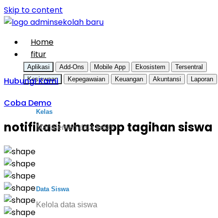
Skip to content
Home
fitur
Aplikasi
Add-Ons
Mobile App
Ekosistem
Tersentral
Hubungi Kami
Kesiswaan
Kepegawaian
Keuangan
Akuntansi
Laporan
Coba Demo
Kelas
notifikasi whatsapp tagihan siswa
Manajemen data kelas
Data Siswa
Kelola data siswa