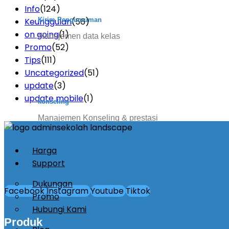
Info
(124)
Keunggulan
(56)
Kirim Pengumuman
on going
(1)
Manajemen data kelas
Promo
(52)
Tips
(111)
Uncategorized
(51)
update
(3)
update mobile
(1)
konseling
Manajemen Konseling & prestasi
Harga
Support
Dukungan
Facebook
Instagram
Youtube
Tiktok
Promo
Hubungi Kami
Produk