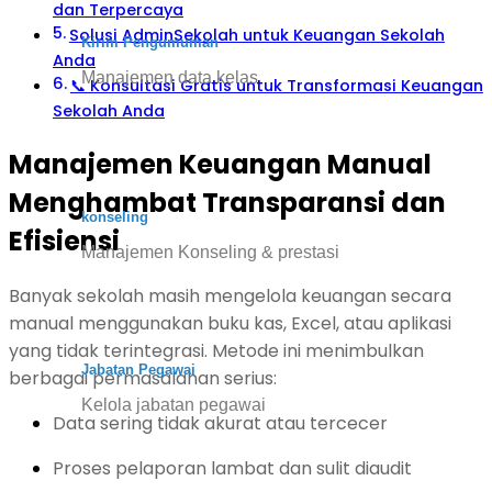
dan Terpercaya
Solusi AdminSekolah untuk Keuangan Sekolah
Kirim Pengumuman
Anda
Manajemen data kelas
📞 Konsultasi Gratis untuk Transformasi Keuangan
Sekolah Anda
Manajemen Keuangan Manual
Menghambat Transparansi dan
konseling
Efisiensi
Manajemen Konseling & prestasi
Banyak sekolah masih mengelola keuangan secara
manual menggunakan buku kas, Excel, atau aplikasi
yang tidak terintegrasi. Metode ini menimbulkan
Jabatan Pegawai
berbagai permasalahan serius:
Kelola jabatan pegawai
Data sering tidak akurat atau tercecer
Proses pelaporan lambat dan sulit diaudit