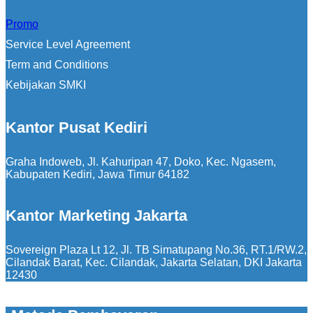
Promo
Service Level Agreement
Term and Conditions
Kebijakan SMKI
Kantor Pusat Kediri
Graha Indoweb, Jl. Kahuripan 47, Doko, Kec. Ngasem,
Kabupaten Kediri, Jawa Timur 64182
Kantor Marketing Jakarta
Sovereign Plaza Lt 12, Jl. TB Simatupang No.36, RT.1/RW.2,
Cilandak Barat, Kec. Cilandak, Jakarta Selatan, DKI Jakarta
12430