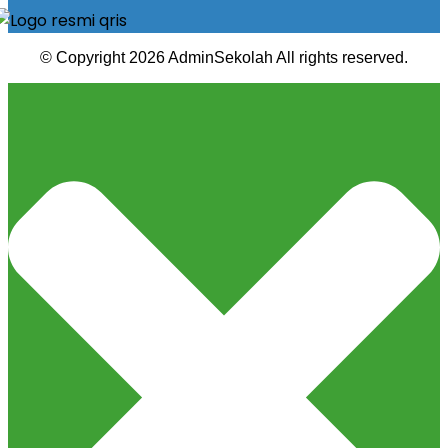
© Copyright 2026 AdminSekolah All rights reserved.