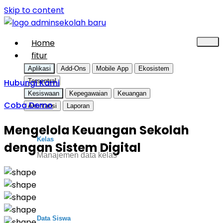
Skip to content
Home
fitur
Aplikasi
Add-Ons
Mobile App
Ekosistem
Hubungi Kami
Tersentral
Kesiswaan
Kepegawaian
Keuangan
Coba Demo
Akuntansi
Laporan
Mengelola Keuangan Sekolah
Kelas
dengan Sistem Digital
Manajemen data kelas
Data Siswa