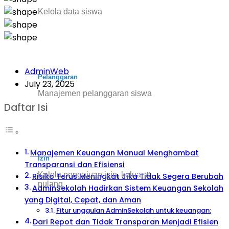
Kelola data siswa
AdminWeb
Pelanggaran
July 23, 2025
Manajemen pelanggaran siswa
Daftar Isi
Manajemen Keuangan Manual Menghambat
Izin
Transparansi dan Efisiensi
Kelola pengajuan izin, keluar &
Risiko Terus Meningkat Jika Tidak Segera Berubah
pulang
AdminSekolah Hadirkan Sistem Keuangan Sekolah
yang Digital, Cepat, dan Aman
Fitur unggulan AdminSekolah untuk keuangan:
Dari Repot dan Tidak Transparan Menjadi Efisien