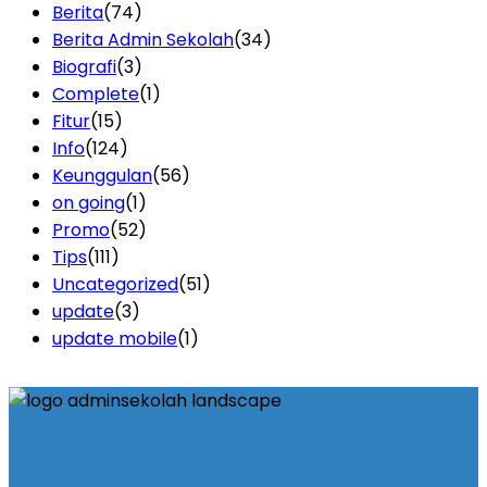
Berita
(74)
Berita Admin Sekolah
(34)
Biografi
(3)
Complete
(1)
Fitur
(15)
Info
(124)
Keunggulan
(56)
on going
(1)
Promo
(52)
Tips
(111)
Uncategorized
(51)
update
(3)
update mobile
(1)