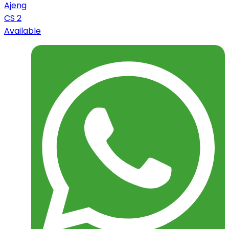
Ajeng
CS 2
Available