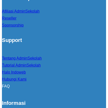
Afiliasi AdminSekolah
Reseller
Sponsorship
Support
Tentang AdminSekolah
Tutorial AdminSekolah
Halo Indoweb
Hubungi Kami
FAQ
Informasi