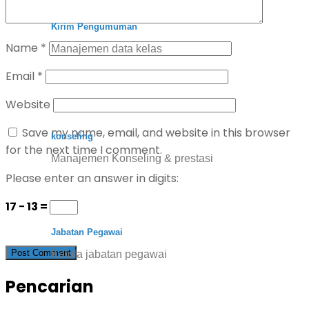
Kirim Pengumuman
Name
*
Manajemen data kelas
Email
*
Website
Save my name, email, and website in this browser
konseling
for the next time I comment.
Manajemen Konseling & prestasi
Please enter an answer in digits:
17 − 13 =
Jabatan Pegawai
Kelola jabatan pegawai
Pencarian