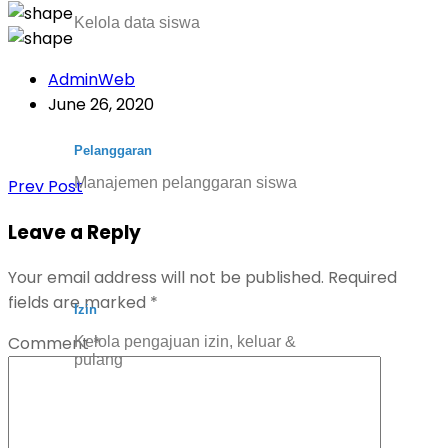
Kelola data siswa
AdminWeb
June 26, 2020
Pelanggaran
Manajemen pelanggaran siswa
Prev Post
Leave a Reply
Your email address will not be published.
Required
fields are marked
*
Izin
Comment
*
Kelola pengajuan izin, keluar &
pulang