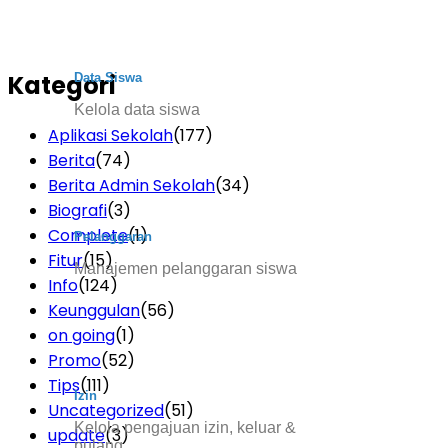
Kategori
Data Siswa
Kelola data siswa
Aplikasi Sekolah
(177)
Berita
(74)
Berita Admin Sekolah
(34)
Biografi
(3)
Complete
(1)
Pelanggaran
Fitur
(15)
Manajemen pelanggaran siswa
Info
(124)
Keunggulan
(56)
on going
(1)
Promo
(52)
Tips
(111)
Izin
Uncategorized
(51)
Kelola pengajuan izin, keluar &
update
(3)
pulang