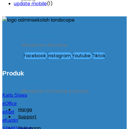
update mobile
(1)
Kirim Pengumuman
Manajemen data kelas
Facebook
Instagram
Youtube
Tiktok
Produk
konseling
Manajemen Konseling & prestasi
Kartu Siswa
eOffice
Harga
eAset
Support
eKantin
Dukungan
SPMBSekolah