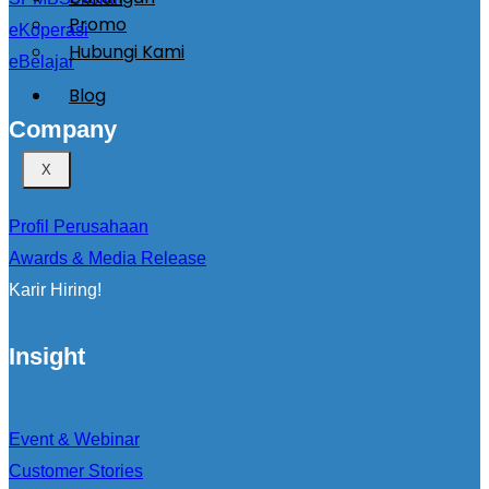
Promo
eKoperasi
Hubungi Kami
eBelajar
Blog
Company
X
Profil Perusahaan
Awards & Media Release
Karir Hiring!
Insight
Event & Webinar
Customer Stories