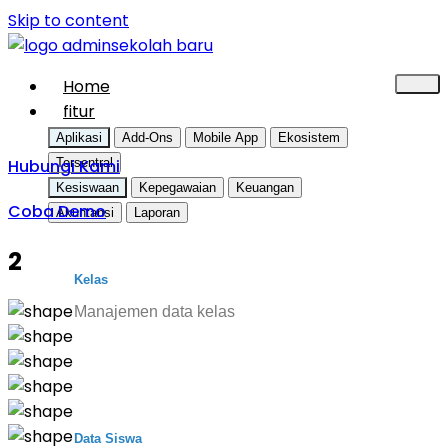
Skip to content
Home
fitur
Aplikasi
Add-Ons
Mobile App
Ekosistem
Hubungi Kami
Tersentral
Kesiswaan
Kepegawaian
Keuangan
Coba Demo
Akuntansi
Laporan
2
Kelas
Manajemen data kelas
Data Siswa