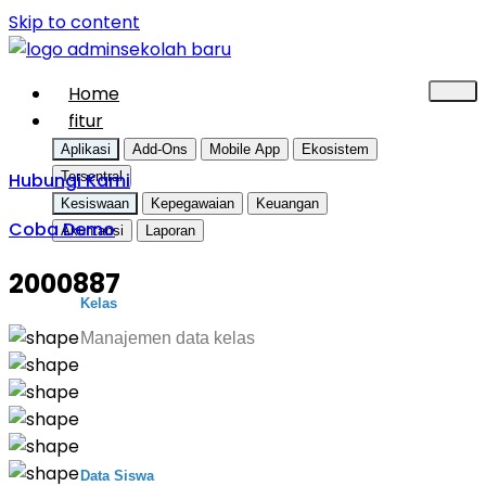
Skip to content
Home
fitur
Aplikasi
Add-Ons
Mobile App
Ekosistem
Hubungi Kami
Tersentral
Kesiswaan
Kepegawaian
Keuangan
Coba Demo
Akuntansi
Laporan
2000887
Kelas
Manajemen data kelas
Data Siswa