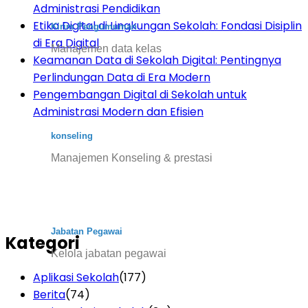
Administrasi Pendidikan
Etika Digital di Lingkungan Sekolah: Fondasi Disiplin
Kirim Pengumuman
di Era Digital
Manajemen data kelas
Keamanan Data di Sekolah Digital: Pentingnya
Perlindungan Data di Era Modern
Pengembangan Digital di Sekolah untuk
Administrasi Modern dan Efisien
konseling
Manajemen Konseling & prestasi
Jabatan Pegawai
Kategori
Kelola jabatan pegawai
Aplikasi Sekolah
(177)
Berita
(74)