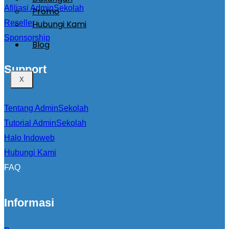
Afiliasi AdminSekolah
Promo
Hubungi Kami
Reseller
Sponsorship
Blog
Support
X
Tentang AdminSekolah
Tutorial AdminSekolah
Halo Indoweb
Hubungi Kami
FAQ
Informasi