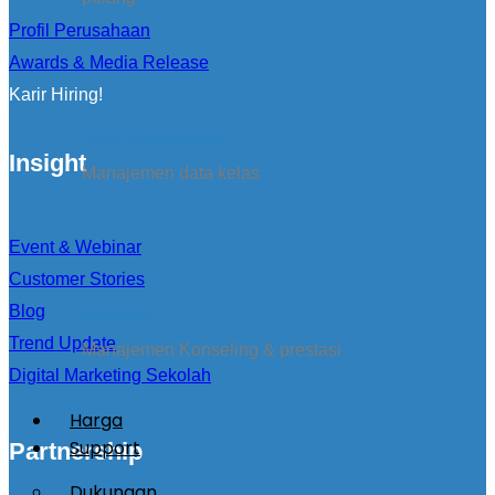
Profil Perusahaan
Awards & Media Release
Karir Hiring!
Kirim Pengumuman
Insight
Manajemen data kelas
Event & Webinar
Customer Stories
Blog
konseling
Trend Update
Manajemen Konseling & prestasi
Digital Marketing Sekolah
Harga
Support
Partnership
Dukungan