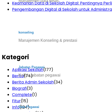
Manajemen data kelas
Keamanan Data di Sekolah Digital: Pentingnya Per
Pengembangan Digital di Sekolah untuk Administras
konseling
Manajemen Konseling & prestasi
Kategori
Jabatan Pegawai
Aplikasi Sekolah
(177)
Kelola jabatan pegawai
Berita
(74)
Berita Admin Sekolah
(34)
Biografi
(3)
Complete
(1)
Fitur
(15)
Info
(124)
Data Pegawai