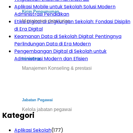
Aplikasi Mobile untuk Sekolah Solusi Modern
Kirim Pengumuman
Administrasi Pendidikan
Etika Digital di Lingkungan Sekolah: Fondasi Disiplin
Manajemen data kelas
di Era Digital
Keamanan Data di Sekolah Digital: Pentingnya
Perlindungan Data di Era Modern
Pengembangan Digital di Sekolah untuk
Administrasi Modern dan Efisien
konseling
Manajemen Konseling & prestasi
Jabatan Pegawai
Kelola jabatan pegawai
Kategori
Aplikasi Sekolah
(177)