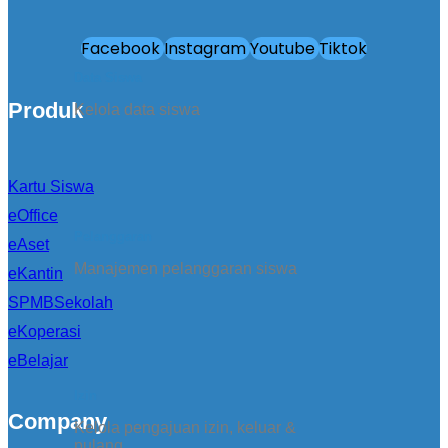
Facebook
Instagram
Youtube
Tiktok
Data Siswa
Produk
Kelola data siswa
Kartu Siswa
eOffice
Pelanggaran
eAset
Manajemen pelanggaran siswa
eKantin
SPMBSekolah
eKoperasi
eBelajar
Izin
Company
Kelola pengajuan izin, keluar &
pulang