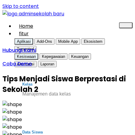
Skip to content
Home
fitur
Aplikasi
Add-Ons
Mobile App
Ekosistem
Hubungi Kami
Tersentral
Kesiswaan
Kepegawaian
Keuangan
Coba Demo
Akuntansi
Laporan
Tips Menjadi Siswa Berprestasi di
Kelas
Sekolah 2
Manajemen data kelas
Data Siswa