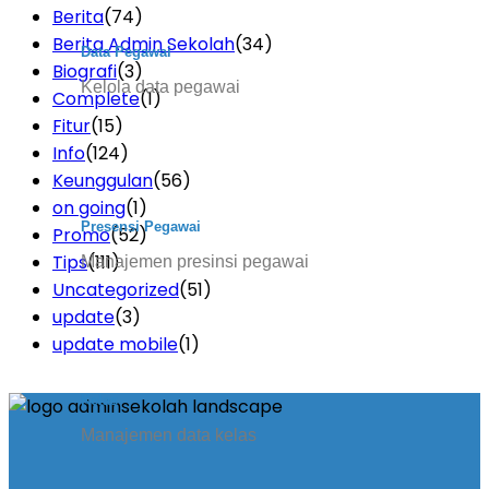
Berita
(74)
Berita Admin Sekolah
(34)
Data Pegawai
Biografi
(3)
Kelola data pegawai
Complete
(1)
Fitur
(15)
Info
(124)
Keunggulan
(56)
on going
(1)
Presensi Pegawai
Promo
(52)
Tips
(111)
Manajemen presinsi pegawai
Uncategorized
(51)
update
(3)
update mobile
(1)
Kelas
Manajemen data kelas