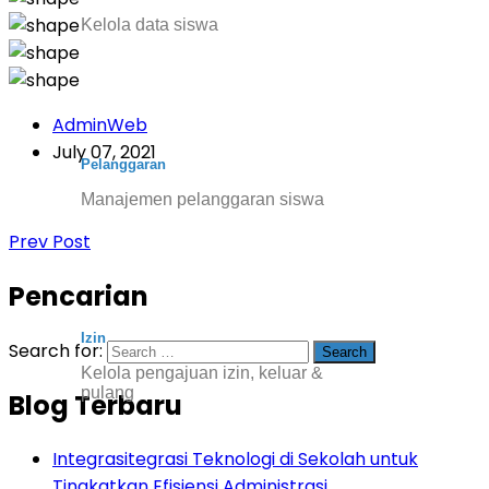
Kelola data siswa
AdminWeb
July 07, 2021
Pelanggaran
Manajemen pelanggaran siswa
Prev Post
Pencarian
Izin
Search for:
Kelola pengajuan izin, keluar &
pulang
Blog Terbaru
Integrasitegrasi Teknologi di Sekolah untuk
Tingkatkan Efisiensi Administrasi