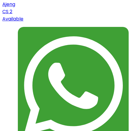
Ajeng
CS 2
Available