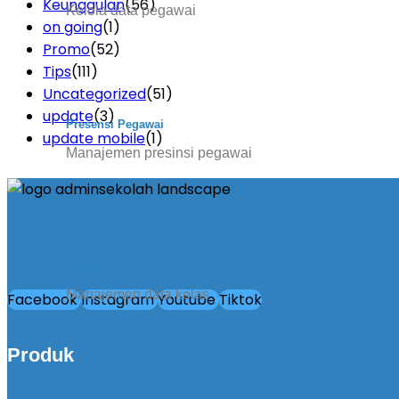
Keunggulan
(56)
Kelola data pegawai
on going
(1)
Promo
(52)
Tips
(111)
Uncategorized
(51)
update
(3)
Presensi Pegawai
update mobile
(1)
Manajemen presinsi pegawai
Kelas
Manajemen data kelas
Facebook
Instagram
Youtube
Tiktok
Produk