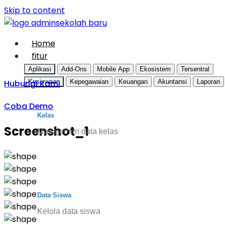
Skip to content
Home
fitur
Aplikasi
Add-Ons
Mobile App
Ekosistem
Tersentral
Hubungi Kami
Kesiswaan
Kepegawaian
Keuangan
Akuntansi
Laporan
Coba Demo
Kelas
Screenshot_1
Manajemen data kelas
Data Siswa
Kelola data siswa