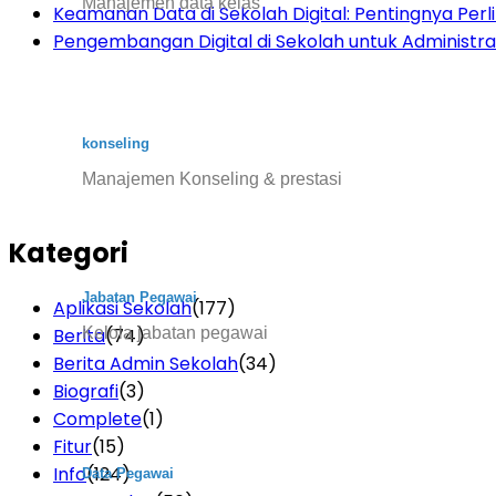
Manajemen data kelas
Keamanan Data di Sekolah Digital: Pentingnya Per
Pengembangan Digital di Sekolah untuk Administras
konseling
Manajemen Konseling & prestasi
Kategori
Jabatan Pegawai
Aplikasi Sekolah
(177)
Kelola jabatan pegawai
Berita
(74)
Berita Admin Sekolah
(34)
Biografi
(3)
Complete
(1)
Fitur
(15)
Info
(124)
Data Pegawai