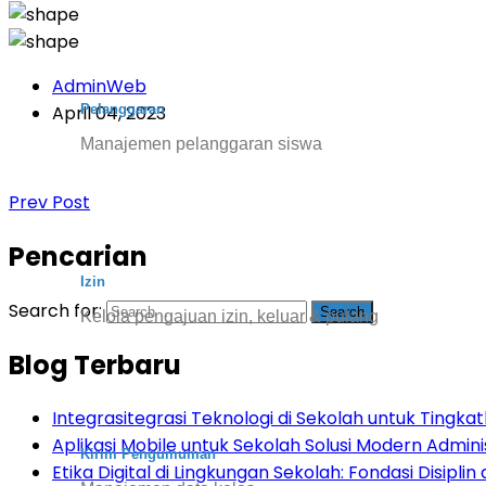
AdminWeb
Pelanggaran
April 04, 2023
Manajemen pelanggaran siswa
Prev Post
Pencarian
Izin
Search for:
Kelola pengajuan izin, keluar & pulang
Blog Terbaru
Integrasitegrasi Teknologi di Sekolah untuk Tingkatk
Aplikasi Mobile untuk Sekolah Solusi Modern Admini
Kirim Pengumuman
Etika Digital di Lingkungan Sekolah: Fondasi Disiplin d