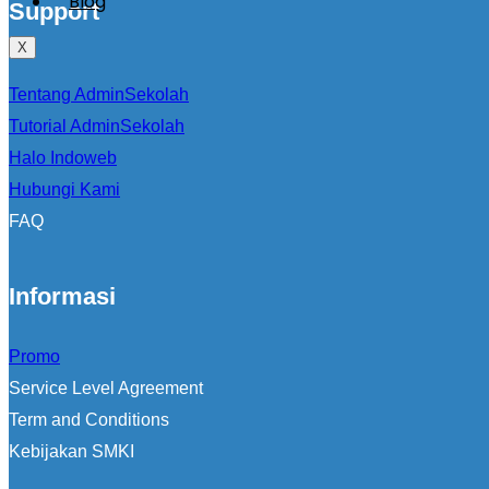
Blog
Support
X
Tentang AdminSekolah
Tutorial AdminSekolah
Halo Indoweb
Hubungi Kami
FAQ
Informasi
Promo
Service Level Agreement
Term and Conditions
Kebijakan SMKI