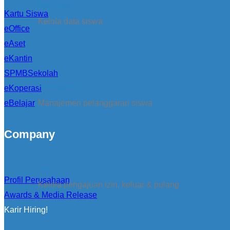
Data Siswa
Kartu Siswa
Kelola data siswa
eOffice
eAset
eKantin
SPMBSekolah
Pelanggaran
eKoperasi
eBelajar
Manajemen pelanggaran siswa
Company
Izin
Profil Perusahaan
Kelola pengajuan izin, keluar & pulang
Awards & Media Release
Karir Hiring!