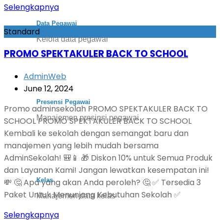
Selengkapnya
Data Pegawai
Standard
Kelola data pegawai
PROMO SPEKTAKULER BACK TO SCHOOL
AdminWeb
June 12, 2024
Presensi Pegawai
Promo adminsekolah PROMO SPEKTAKULER BACK TO
Manajemen presinsi pegawai
SCHOOL PROMO SPEKTAKULER BACK TO SCHOOL
Kembali ke sekolah dengan semangat baru dan
manajemen yang lebih mudah bersama
AdminSekolah! 🎒📱 🎁 Diskon 10% untuk Semua Produk
dan Layanan Kami! Jangan lewatkan kesempatan ini!
Kelas
💸 🤔 Apa yang akan Anda peroleh? 🤔 ✅ Tersedia 3
Paket Untuk Menunjang Kebutuhan Sekolah ✅
Manajemen data kelas
Selengkapnya