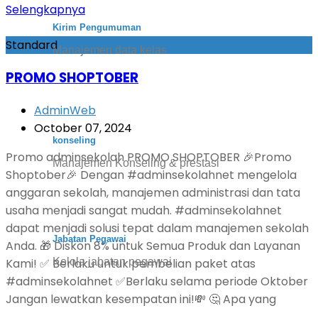
Selengkapnya
Kirim Pengumuman
Standard
Manajemen data kelas
PROMO SHOPTOBER
AdminWeb
October 07, 2024
konseling
Promo adminsekolah PROMO SHOPTOBER 🎉Promo
Manajemen Konseling & prestasi
Shoptober🎉 Dengan #adminsekolahnet mengelola
anggaran sekolah, manajemen administrasi dan tata
usaha menjadi sangat mudah. #adminsekolahnet
dapat menjadi solusi tepat dalam manajemen sekolah
Jabatan Pegawai
Anda. 🎁 Diskon 8% untuk Semua Produk dan Layanan
Kami! ✅ Berlaku untuk pembelian paket atas
Kelola jabatan pegawai
#adminsekolahnet ✅Berlaku selama periode Oktober
Jangan lewatkan kesempatan ini!💸 🤔 Apa yang