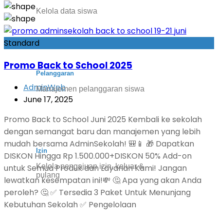
Kelola data siswa
Standard
Promo Back to School 2025
Pelanggaran
AdminWeb
Manajemen pelanggaran siswa
June 17, 2025
Promo Back to School Juni 2025 Kembali ke sekolah
dengan semangat baru dan manajemen yang lebih
mudah bersama AdminSekolah! 🎒📱 🎁 Dapatkan
Izin
DISKON Hingga Rp 1.500.000+DISKON 50% Add-on
Kelola pengajuan izin, keluar &
untuk Semua Produk dan Layanan Kami! Jangan
pulang
lewatkan kesempatan ini!💸 🤔 Apa yang akan Anda
peroleh? 🤔 ✅ Tersedia 3 Paket Untuk Menunjang
Kebutuhan Sekolah ✅ Pengelolaan