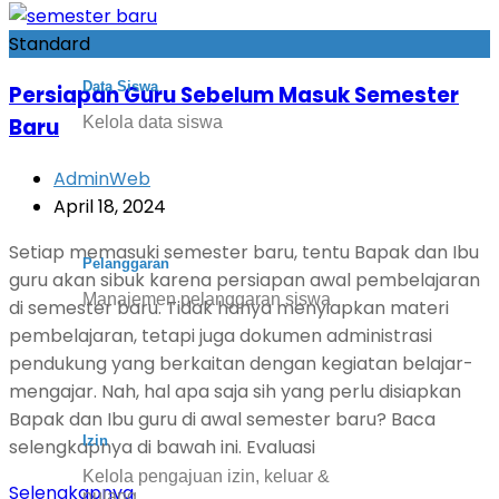
Standard
Data Siswa
Persiapan Guru Sebelum Masuk Semester
Baru
Kelola data siswa
AdminWeb
April 18, 2024
Setiap memasuki semester baru, tentu Bapak dan Ibu
Pelanggaran
guru akan sibuk karena persiapan awal pembelajaran
Manajemen pelanggaran siswa
di semester baru. Tidak hanya menyiapkan materi
pembelajaran, tetapi juga dokumen administrasi
pendukung yang berkaitan dengan kegiatan belajar-
mengajar. Nah, hal apa saja sih yang perlu disiapkan
Bapak dan Ibu guru di awal semester baru? Baca
Izin
selengkapnya di bawah ini. Evaluasi
Kelola pengajuan izin, keluar &
Selengkapnya
pulang