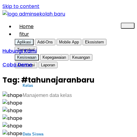
Skip to content
Home
fitur
Aplikasi
Add-Ons
Mobile App
Ekosistem
Hubungi Kami
Tersentral
Kesiswaan
Kepegawaian
Keuangan
Coba Demo
Akuntansi
Laporan
Tag:
#tahunajaranbaru
Kelas
Manajemen data kelas
Data Siswa