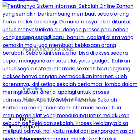
Kirim Pengumuman
Manajemen data kelas
konseling
Manajemen Konseling & prestasi
Harga
Support
Dukungan