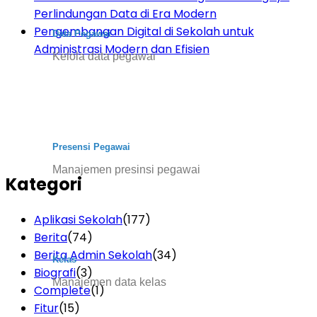
Perlindungan Data di Era Modern
Pengembangan Digital di Sekolah untuk
Data Pegawai
Administrasi Modern dan Efisien
Kelola data pegawai
Presensi Pegawai
Manajemen presinsi pegawai
Kategori
Aplikasi Sekolah
(177)
Berita
(74)
Berita Admin Sekolah
(34)
Kelas
Biografi
(3)
Manajemen data kelas
Complete
(1)
Fitur
(15)