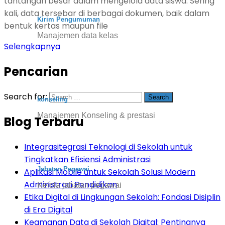
tantangan besar dalam mengelola data siswa. Sering
kali, data tersebar di berbagai dokumen, baik dalam
Kirim Pengumuman
bentuk kertas maupun file
Manajemen data kelas
Selengkapnya
Pencarian
Search for:
konseling
Manajemen Konseling & prestasi
Blog Terbaru
Integrasitegrasi Teknologi di Sekolah untuk
Tingkatkan Efisiensi Administrasi
Jabatan Pegawai
Aplikasi Mobile untuk Sekolah Solusi Modern
Administrasi Pendidikan
Kelola jabatan pegawai
Etika Digital di Lingkungan Sekolah: Fondasi Disiplin
di Era Digital
Keamanan Data di Sekolah Digital: Pentingnya