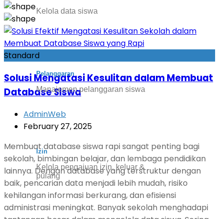
Kelola data siswa
Standard
Pelanggaran
Solusi Mengatasi Kesulitan dalam Membuat
Manajemen pelanggaran siswa
Database Siswa
AdminWeb
February 27, 2025
Membuat database siswa rapi sangat penting bagi
Izin
sekolah, bimbingan belajar, dan lembaga pendidikan
Kelola pengajuan izin, keluar &
lainnya. Dengan database yang terstruktur dengan
pulang
baik, pencarian data menjadi lebih mudah, risiko
kehilangan informasi berkurang, dan efisiensi
administrasi meningkat. Banyak sekolah menghadapi