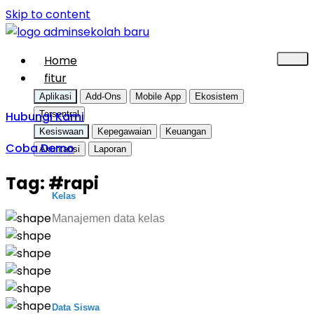
Skip to content
Home
fitur
Aplikasi
Add-Ons
Mobile App
Ekosistem
Hubungi Kami
Tersentral
Kesiswaan
Kepegawaian
Keuangan
Coba Demo
Akuntansi
Laporan
Tag:
#rapi
Kelas
Manajemen data kelas
Data Siswa