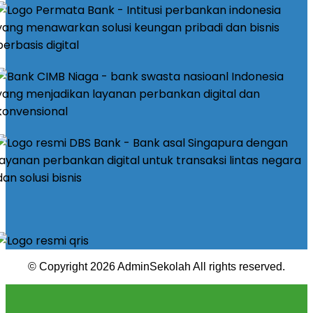
© Copyright 2026 AdminSekolah All rights reserved.