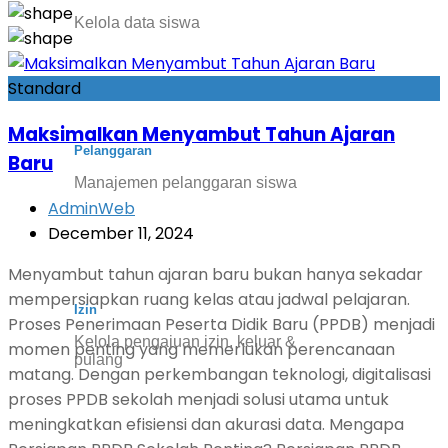
Kelola data siswa
Standard
Maksimalkan Menyambut Tahun Ajaran
Pelanggaran
Baru
Manajemen pelanggaran siswa
AdminWeb
December 11, 2024
Menyambut tahun ajaran baru bukan hanya sekadar
mempersiapkan ruang kelas atau jadwal pelajaran.
Izin
Proses Penerimaan Peserta Didik Baru (PPDB) menjadi
Kelola pengajuan izin, keluar &
momen penting yang memerlukan perencanaan
pulang
matang. Dengan perkembangan teknologi, digitalisasi
proses PPDB sekolah menjadi solusi utama untuk
meningkatkan efisiensi dan akurasi data. Mengapa