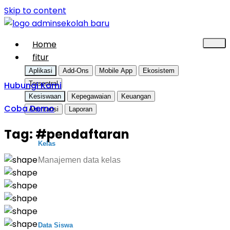
Skip to content
Home
fitur
Aplikasi
Add-Ons
Mobile App
Ekosistem
Hubungi Kami
Tersentral
Kesiswaan
Kepegawaian
Keuangan
Coba Demo
Akuntansi
Laporan
Tag:
#pendaftaran
Kelas
Manajemen data kelas
Data Siswa