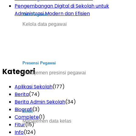
Pengembangan Digital di Sekolah untuk
Administrasi Modern dan Efisien
Data Pegawai
Kelola data pegawai
Presensi Pegawai
Kategori
Manajemen presinsi pegawai
Aplikasi Sekolah
(177)
Berita
(74)
Berita Admin Sekolah
(34)
Biografi
(3)
Kelas
Complete
(1)
Manajemen data kelas
Fitur
(15)
Info
(124)