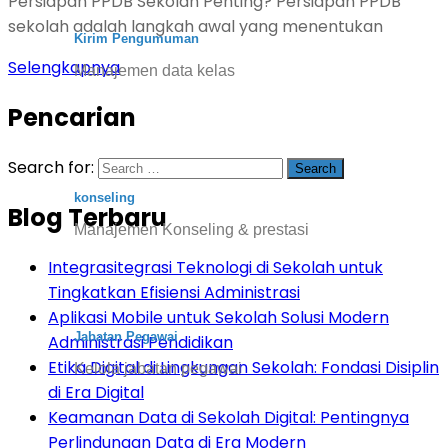
Persiapan PPDB Sekolah Penting? Persiapan PPDB
sekolah adalah langkah awal yang menentukan
Kirim Pengumuman
Selengkapnya
Manajemen data kelas
Pencarian
Search for:
konseling
Blog Terbaru
Manajemen Konseling & prestasi
Integrasitegrasi Teknologi di Sekolah untuk
Tingkatkan Efisiensi Administrasi
Aplikasi Mobile untuk Sekolah Solusi Modern
Jabatan Pegawai
Administrasi Pendidikan
Etika Digital di Lingkungan Sekolah: Fondasi Disiplin
Kelola jabatan pegawai
di Era Digital
Keamanan Data di Sekolah Digital: Pentingnya
Perlindungan Data di Era Modern