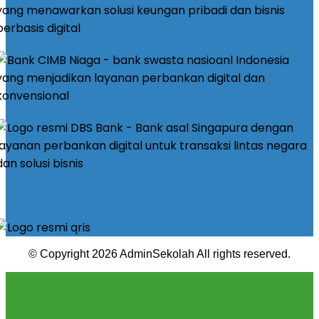
© Copyright 2026 AdminSekolah All rights reserved.