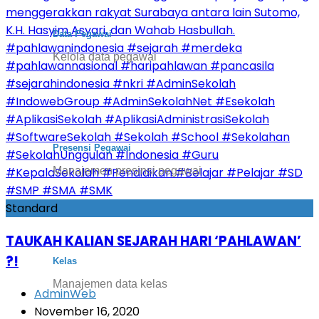
Data Pegawai
Kelola data pegawai
Presensi Pegawai
Manajemen presinsi pegawai
Standard
TAUKAH KALIAN SEJARAH HARI ‘PAHLAWAN’
?!
Kelas
Manajemen data kelas
AdminWeb
November 16, 2020