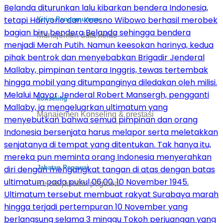
Kirim Pengumuman
Manajemen data kelas
konseling
Manajemen Konseling & prestasi
Jabatan Pegawai
Kelola jabatan pegawai