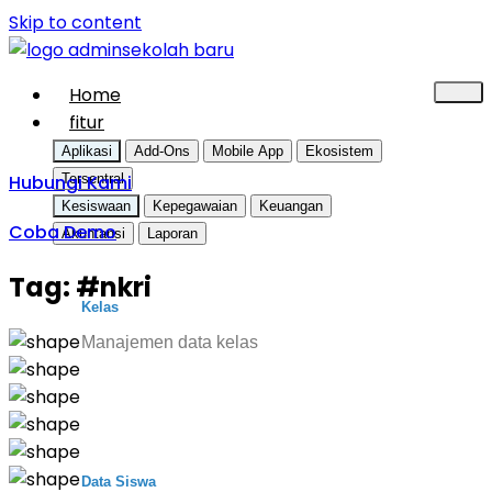
Skip to content
Home
fitur
Aplikasi
Add-Ons
Mobile App
Ekosistem
Hubungi Kami
Tersentral
Kesiswaan
Kepegawaian
Keuangan
Coba Demo
Akuntansi
Laporan
Tag:
#nkri
Kelas
Manajemen data kelas
Data Siswa