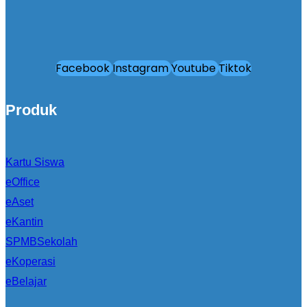
Facebook
Instagram
Youtube
Tiktok
Produk
Kartu Siswa
eOffice
eAset
eKantin
SPMBSekolah
eKoperasi
eBelajar