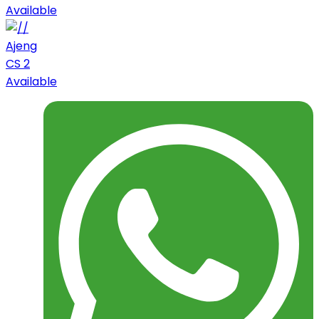
Available
Ajeng
CS 2
Available