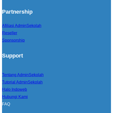
Partnership
Afiliasi AdminSekolah
Reseller
Sponsorship
Support
Tentang AdminSekolah
Tutorial AdminSekolah
Halo Indoweb
Hubungi Kami
FAQ