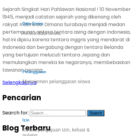
Sejarah Singkat Hari Pahlawan Nasional ! 10 November
1945, menjadi catatan sejarah yang dikenang oleh
rakyat Indonesia. Dimana Surabaya menjadi medan
Data Siswa
pertempuran antara tentara asing dengan Indonesia,
Kelola data siswa
hal ini dipicu karena tentara Inggris yang mendarat di
Indonesia dan bergabung dengan tentara Belanda
yang bertujuan melucuti tentara Jepang dan
memulangkan mereka ke negaranya, membebaskan
tawanan perang
Pelanggaran
Manajemen pelanggaran siswa
Selengkapnya
Pencarian
Search for:
Izin
Blog Terbaru
Kelola pengajuan izin, keluar &
pulang