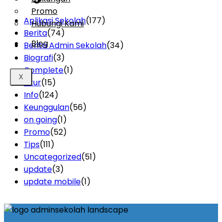
Promo
Aplikasi Sekolah
(177)
Hubungi Kami
Berita
(74)
Blog
Berita Admin Sekolah
(34)
Biografi
(3)
Complete
(1)
X
Fitur
(15)
Info
(124)
Keunggulan
(56)
on going
(1)
Promo
(52)
Tips
(111)
Uncategorized
(51)
update
(3)
update mobile
(1)