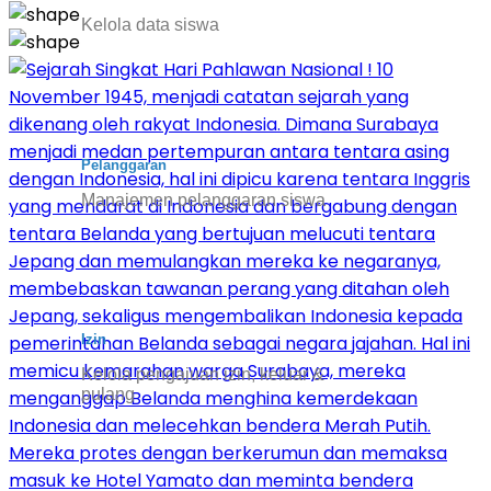
Kelola data siswa
Pelanggaran
Manajemen pelanggaran siswa
Izin
Kelola pengajuan izin, keluar &
pulang