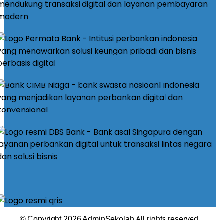
© Copyright 2026 AdminSekolah All rights reserved.