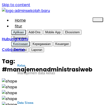
Skip to content
Home
fitur
Aplikasi
Add-Ons
Mobile App
Ekosistem
Hubungi Kami
Tersentral
Kesiswaan
Kepegawaian
Keuangan
Coba Demo
Akuntansi
Laporan
Tag:
Kelas
#manajemenadministrasiweb
Manajemen data kelas
Data Siswa