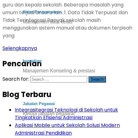
guru dan kepala sekolah. Beberapa masalah yang
umum terjadi antara lain: 1. Data Tidak Terpusat dan
Kirim Pengumuman
Tidak Terintegrasi Banyak sekolah masih
Manajemen data kelas
menggunakan sistem manual atau dokumen terpisah
yang
Selengkapnya
konseling
Pencarian
Manajemen Konseling & prestasi
Search for:
Blog Terbaru
Jabatan Pegawai
Integrasitegrasi Teknologi di Sekolah untuk
Kelola jabatan pegawai
Tingkatkan Efisiensi Administrasi
Aplikasi Mobile untuk Sekolah Solusi Modern
Administrasi Pendidikan