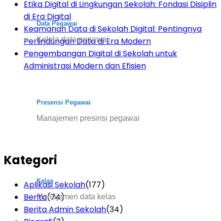
Etika Digital di Lingkungan Sekolah: Fondasi Disiplin
di Era Digital
Data Pegawai
Keamanan Data di Sekolah Digital: Pentingnya
Kelola data pegawai
Perlindungan Data di Era Modern
Pengembangan Digital di Sekolah untuk
Administrasi Modern dan Efisien
Presensi Pegawai
Manajemen presinsi pegawai
Kategori
Kelas
Aplikasi Sekolah
(177)
Berita
(74)
Manajemen data kelas
Berita Admin Sekolah
(34)