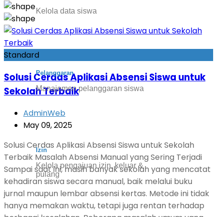
Kelola data siswa
Standard
Pelanggaran
Solusi Cerdas Aplikasi Absensi Siswa untuk
Manajemen pelanggaran siswa
Sekolah Terbaik
AdminWeb
May 09, 2025
Solusi Cerdas Aplikasi Absensi Siswa untuk Sekolah
Izin
Terbaik Masalah Absensi Manual yang Sering Terjadi
Kelola pengajuan izin, keluar &
Sampai saat ini, masih banyak sekolah yang mencatat
pulang
kehadiran siswa secara manual, baik melalui buku
jurnal maupun lembar absensi kertas. Metode ini tidak
hanya memakan waktu, tetapi juga rentan terhadap