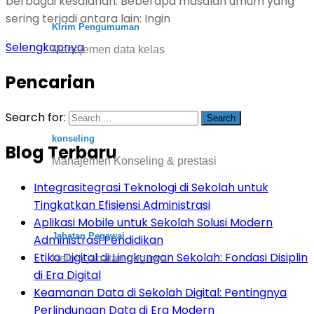
berbagai kesalahan. Beberapa masalah umum yang
sering terjadi antara lain: Ingin
Kirim Pengumuman
Selengkapnya
Manajemen data kelas
Pencarian
Search for:
konseling
Blog Terbaru
Manajemen Konseling & prestasi
Integrasitegrasi Teknologi di Sekolah untuk
Tingkatkan Efisiensi Administrasi
Aplikasi Mobile untuk Sekolah Solusi Modern
Jabatan Pegawai
Administrasi Pendidikan
Etika Digital di Lingkungan Sekolah: Fondasi Disiplin
Kelola jabatan pegawai
di Era Digital
Keamanan Data di Sekolah Digital: Pentingnya
Perlindungan Data di Era Modern