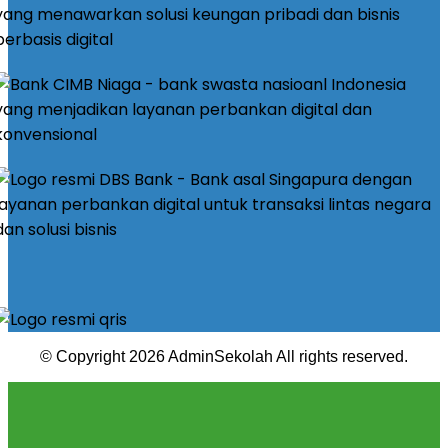
© Copyright 2026 AdminSekolah All rights reserved.