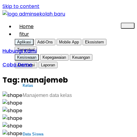
Skip to content
Home
fitur
Aplikasi
Add-Ons
Mobile App
Ekosistem
Hubungi Kami
Tersentral
Kesiswaan
Kepegawaian
Keuangan
Coba Demo
Akuntansi
Laporan
Tag:
manajemeb
Kelas
Manajemen data kelas
Data Siswa