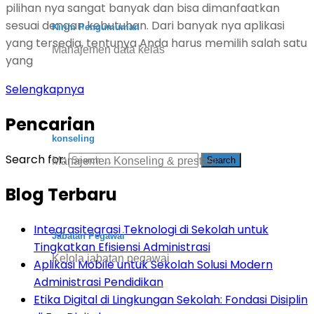
pilihan nya sangat banyak dan bisa dimanfaatkan
sesuai dengan kebutuhan. Dari banyak nya aplikasi
Kirim Pengumuman
yang tersedia, tentunya Anda harus memilih salah satu
Manajemen data kelas
yang
Selengkapnya
Pencarian
konseling
Search for:
Manajemen Konseling & prestasi
Blog Terbaru
Integrasitegrasi Teknologi di Sekolah untuk
Jabatan Pegawai
Tingkatkan Efisiensi Administrasi
Kelola jabatan pegawai
Aplikasi Mobile untuk Sekolah Solusi Modern
Administrasi Pendidikan
Etika Digital di Lingkungan Sekolah: Fondasi Disiplin