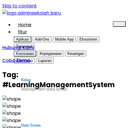
Skip to content
Home
fitur
Aplikasi
Add-Ons
Mobile App
Ekosistem
Hubungi Kami
Tersentral
Kesiswaan
Kepegawaian
Keuangan
Coba Demo
Akuntansi
Laporan
Tag:
Kelas
#LearningManagementSystem
Manajemen data kelas
Data Siswa