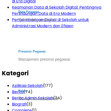
di Era Digital
Keamanan Data di Sekolah Digital: Pentingnya
Data Pegawai
Perlindungan Data di Era Modern
Pengembangan Digital di Sekolah untuk
Kelola data pegawai
Administrasi Modern dan Efisien
Presensi Pegawai
Manajemen presinsi pegawai
Kategori
Aplikasi Sekolah
(177)
Berita
(74)
Kelas
Berita Admin Sekolah
(34)
Manajemen data kelas
Biografi
(3)
Complete
(1)