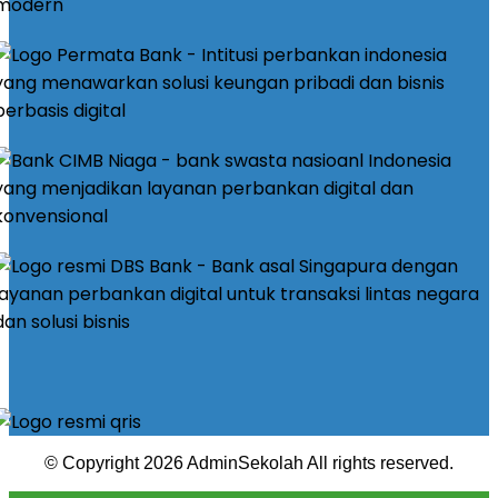
© Copyright 2026 AdminSekolah All rights reserved.