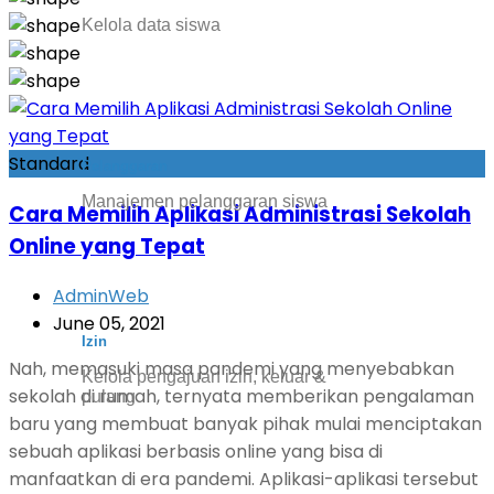
Kelola data siswa
Standard
Pelanggaran
Manajemen pelanggaran siswa
Cara Memilih Aplikasi Administrasi Sekolah
Online yang Tepat
AdminWeb
June 05, 2021
Izin
Nah, memasuki masa pandemi yang menyebabkan
Kelola pengajuan izin, keluar &
sekolah di rumah, ternyata memberikan pengalaman
pulang
baru yang membuat banyak pihak mulai menciptakan
sebuah aplikasi berbasis online yang bisa di
manfaatkan di era pandemi. Aplikasi-aplikasi tersebut