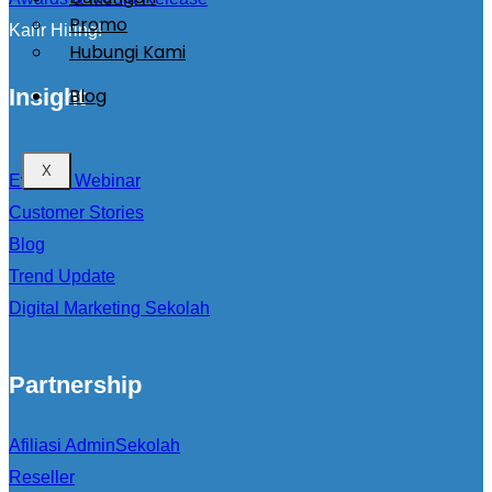
Promo
Karir Hiring!
Hubungi Kami
Blog
Insight
X
Event & Webinar
Customer Stories
Blog
Trend Update
Digital Marketing Sekolah
Partnership
Afiliasi AdminSekolah
Reseller