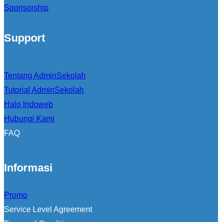
Sponsorship
Support
Tentang AdminSekolah
Tutorial AdminSekolah
Halo Indoweb
Hubungi Kami
FAQ
Informasi
Promo
Service Level Agreement