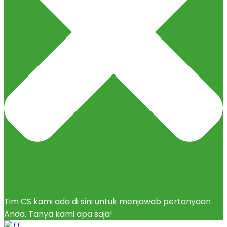
Tim CS kami ada di sini untuk menjawab pertanyaan
Anda. Tanya kami apa saja!