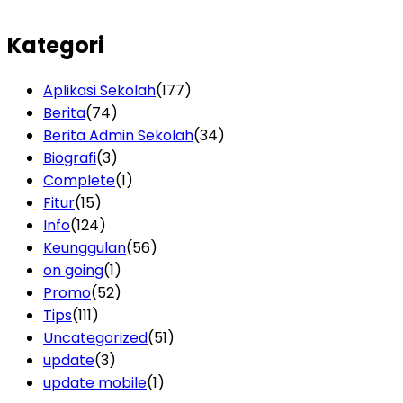
Kategori
Aplikasi Sekolah
(177)
Berita
(74)
Berita Admin Sekolah
(34)
Biografi
(3)
Complete
(1)
Fitur
(15)
Info
(124)
Keunggulan
(56)
on going
(1)
Promo
(52)
Tips
(111)
Uncategorized
(51)
update
(3)
update mobile
(1)