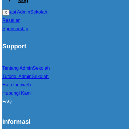
Blog
Afiliasi AdminSekolah
X
Reseller
Sponsorship
Support
Tentang AdminSekolah
Tutorial AdminSekolah
Halo Indoweb
Hubungi Kami
FAQ
Informasi