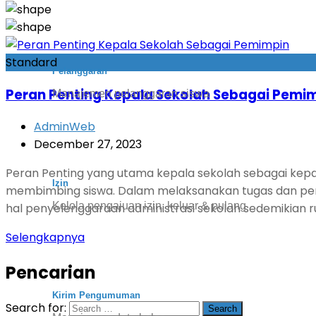
Standard
Pelanggaran
Peran Penting Kepala Sekolah Sebagai Pemi
Manajemen pelanggaran siswa
AdminWeb
December 27, 2023
Peran Penting yang utama kepala sekolah sebagai kepa
Izin
membimbing siswa. Dalam melaksanakan tugas dan pera
Kelola pengajuan izin, keluar & pulang
hal penyelenggaraan administrasi sekolah sedemikian r
Selengkapnya
Pencarian
Kirim Pengumuman
Search for: