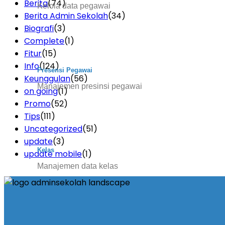
Berita
(74)
Kelola data pegawai
Berita Admin Sekolah
(34)
Biografi
(3)
Complete
(1)
Fitur
(15)
Info
(124)
Presensi Pegawai
Keunggulan
(56)
Manajemen presinsi pegawai
on going
(1)
Promo
(52)
Tips
(111)
Uncategorized
(51)
update
(3)
Kelas
update mobile
(1)
Manajemen data kelas