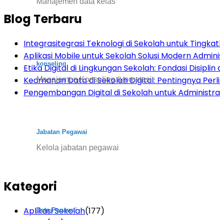
Manajemen data kelas
Blog Terbaru
Integrasitegrasi Teknologi di Sekolah untuk Tingkatk
Aplikasi Mobile untuk Sekolah Solusi Modern Admini
konseling
Etika Digital di Lingkungan Sekolah: Fondasi Disiplin d
Keamanan Data di Sekolah Digital: Pentingnya Per
Manajemen Konseling & prestasi
Pengembangan Digital di Sekolah untuk Administras
Jabatan Pegawai
Kelola jabatan pegawai
Kategori
Aplikasi Sekolah
(177)
Data Pegawai