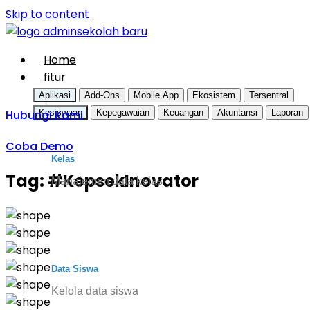
Skip to content
Home
fitur
Aplikasi
Add-Ons
Mobile App
Ekosistem
Tersentral
Hubungi Kami
Kesiswaan
Kepegawaian
Keuangan
Akuntansi
Laporan
Coba Demo
Kelas
Tag:
#KepsekInovator
Manajemen data kelas
Data Siswa
Kelola data siswa