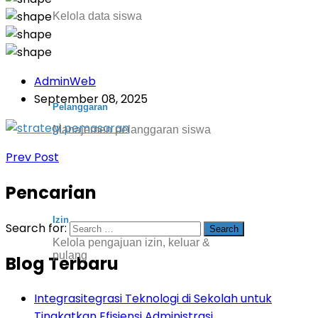
Kelola data siswa
AdminWeb
September 08, 2025
Pelanggaran
Manajemen pelanggaran siswa
Prev Post
Pencarian
Izin
Search for:
Kelola pengajuan izin, keluar &
pulang
Blog Terbaru
Integrasitegrasi Teknologi di Sekolah untuk
Tingkatkan Efisiensi Administrasi