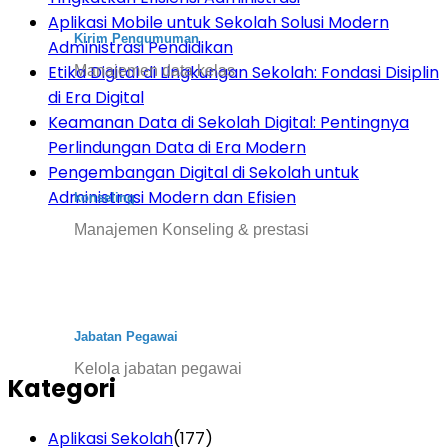
Aplikasi Mobile untuk Sekolah Solusi Modern
Kirim Pengumuman
Administrasi Pendidikan
Etika Digital di Lingkungan Sekolah: Fondasi Disiplin
Manajemen data kelas
di Era Digital
Keamanan Data di Sekolah Digital: Pentingnya
Perlindungan Data di Era Modern
Pengembangan Digital di Sekolah untuk
Administrasi Modern dan Efisien
konseling
Manajemen Konseling & prestasi
Jabatan Pegawai
Kelola jabatan pegawai
Kategori
Aplikasi Sekolah
(177)