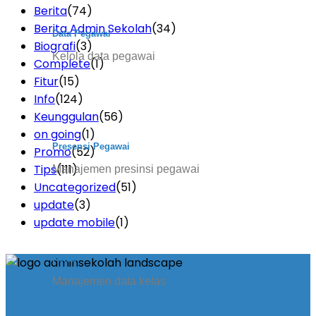
Berita
(74)
Berita Admin Sekolah
(34)
Data Pegawai
Biografi
(3)
Kelola data pegawai
Complete
(1)
Fitur
(15)
Info
(124)
Keunggulan
(56)
on going
(1)
Presensi Pegawai
Promo
(52)
Tips
(111)
Manajemen presinsi pegawai
Uncategorized
(51)
update
(3)
update mobile
(1)
Kelas
Manajemen data kelas