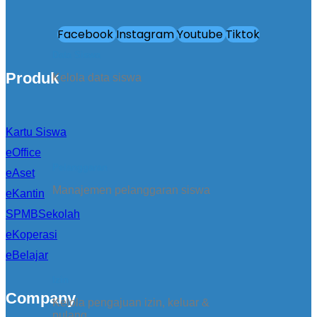
Facebook
Instagram
Youtube
Tiktok
Data Siswa
Produk
Kelola data siswa
Kartu Siswa
eOffice
Pelanggaran
eAset
Manajemen pelanggaran siswa
eKantin
SPMBSekolah
eKoperasi
eBelajar
Izin
Company
Kelola pengajuan izin, keluar &
pulang