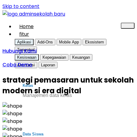
Skip to content
Home
fitur
Aplikasi
Add-Ons
Mobile App
Ekosistem
Hubungi Kami
Tersentral
Kesiswaan
Kepegawaian
Keuangan
Coba Demo
Akuntansi
Laporan
strategi pemasaran untuk sekolah
Kelas
modern si era digital
Manajemen data kelas
Data Siswa