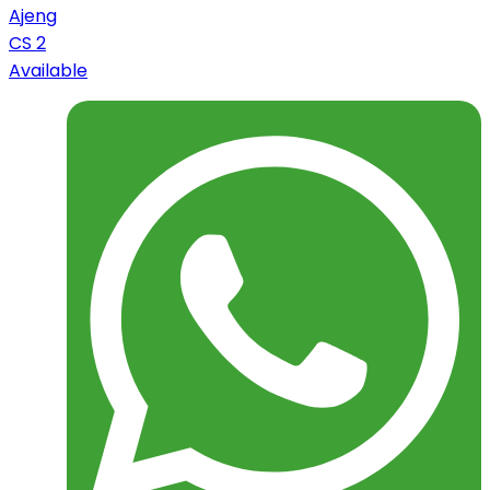
Ajeng
CS 2
Available