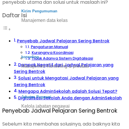
penyebab utama dan solusi untuk maslaah ini?
Kirim Pengumuman
Daftar Isi
Manajemen data kelas
Penyebab Jadwal Pelajaran Sering Bentrok
Pengaturan Manual
Kurangnya Koordinasi
konseling
Tidak Adanya Sistem Digitalisasi
Dampak Negatif dari Jadwal Pelajaran yang
Manajemen Konseling & prestasi
Sering Bentrok
Solusi untuk Mengatasi Jadwal Pelajaran yang
Sering Bentrok
Mengapa AdminSekolah adalah Solusi Tepat?
Jabatan Pegawai
Digitalisasi Sekolah Anda dengan AdminSekolah
Kelola jabatan pegawai
Penyebab Jadwal Pelajaran Sering Bentrok
Sebelum kita membahas solusinya, ada baiknya kita