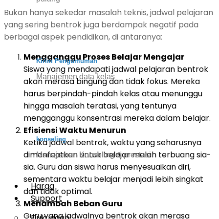
Bukan hanya sekedar masalah teknis, jadwal pelajaran
yang sering bentrok juga berdampak negatif pada
berbagai aspek pendidikan, di antaranya:
Mengganggu Proses Belajar Mengajar
Kirim Pengumuman
Siswa yang mendapati jadwal pelajaran bentrok
Manajemen data kelas
akan merasa bingung dan tidak fokus. Mereka
harus berpindah-pindah kelas atau menunggu
hingga masalah teratasi, yang tentunya
mengganggu konsentrasi mereka dalam belajar.
Efisiensi Waktu Menurun
konseling
Ketika jadwal bentrok, waktu yang seharusnya
dimanfaatkan untuk belajar malah terbuang sia-
Manajemen Konseling & prestasi
sia. Guru dan siswa harus menyesuaikan diri,
sementara waktu belajar menjadi lebih singkat
Harga
dan tidak optimal.
Support
Menambah Beban Guru
Guru yang jadwalnya bentrok akan merasa
Dukungan