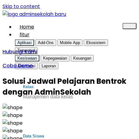
Skip to content
Home
fitur
Aplikasi
Add-Ons
Mobile App
Ekosistem
Hubungi Kami
Tersentral
Kesiswaan
Kepegawaian
Keuangan
Coba Demo
Akuntansi
Laporan
Solusi Jadwal Pelajaran Bentrok
Kelas
dengan AdminSekolah
Manajemen data kelas
Data Siswa