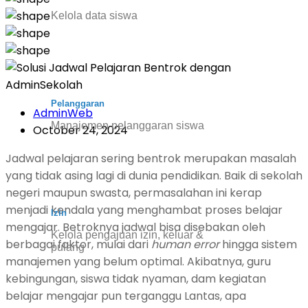
Kelola data siswa
Pelanggaran
AdminWeb
Manajemen pelanggaran siswa
October 24, 2024
Jadwal pelajaran sering bentrok merupakan masalah
yang tidak asing lagi di dunia pendidikan. Baik di sekolah
negeri maupun swasta, permasalahan ini kerap
menjadi kendala yang menghambat proses belajar
Izin
mengajar. Betroknya jadwal bisa disebakan oleh
Kelola pengajuan izin, keluar &
berbagai faktor, mulai dari
human error
hingga sistem
pulang
manajemen yang belum optimal. Akibatnya, guru
kebingungan, siswa tidak nyaman, dam kegiatan
belajar mengajar pun terganggu Lantas, apa