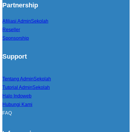
Partnership
Afiliasi AdminSekolah
Reseller
Sponsorship
Support
Tentang AdminSekolah
Tutorial AdminSekolah
Halo Indoweb
Hubungi Kami
FAQ