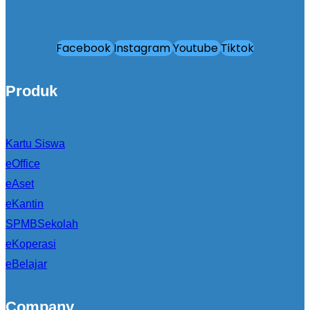
Facebook
Instagram
Youtube
Tiktok
Produk
Kartu Siswa
eOffice
eAset
eKantin
SPMBSekolah
eKoperasi
eBelajar
Company