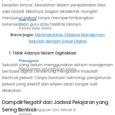
berjalan lancar, kesalahan dalam penjadwalan bisa
saja terjadi. Misalnya, bagian akademik mungkin
menyusun jadwal tanpa mempertimbangkan
Data Siswa
ketersediaan guru atau fasilitas lainnya.
Kelola data siswa
Baca juga:
Meningkatkan Efisiensi Manajemen
Sekolah dengan Solusi Digital
Tidak Adanya Sistem Digitalisasi
Pelanggaran
Sekolah yang belum menggunakan sistem manajemen
Manajemen pelanggaran siswa
berbasis digital cenderung mengalami masalah
bentrok jadwal. Tanpa bantuan teknologi, pengaturan
jadwal yang efektif dan efisien akan sangat sulit
dilakukan.
Dampak Negatif dari Jadwal Pelajaran yang
Izin
Sering Bentrok
Kelola pengajuan izin, keluar &
pulang