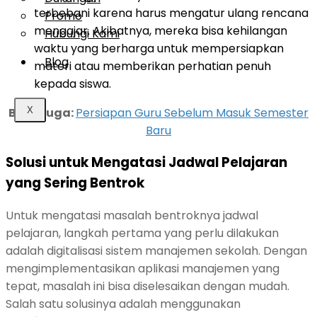
terbebani karena harus mengatur ulang rencana
Promo
mengajar. Akibatnya, mereka bisa kehilangan
Hubungi Kami
waktu yang berharga untuk mempersiapkan
Blog
materi atau memberikan perhatian penuh
kepada siswa.
X
Baca juga:
Persiapan Guru Sebelum Masuk Semester
Baru
Solusi untuk Mengatasi Jadwal Pelajaran
yang Sering Bentrok
Untuk mengatasi masalah bentroknya jadwal
pelajaran, langkah pertama yang perlu dilakukan
adalah digitalisasi sistem manajemen sekolah. Dengan
mengimplementasikan aplikasi manajemen yang
tepat, masalah ini bisa diselesaikan dengan mudah.
Salah satu solusinya adalah menggunakan