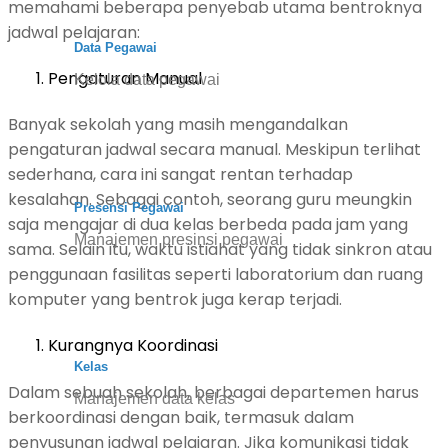
memahami beberapa penyebab utama bentroknya
jadwal pelajaran:
Data Pegawai
Pengaturan Manual
Kelola data pegawai
Banyak sekolah yang masih mengandalkan
pengaturan jadwal secara manual. Meskipun terlihat
sederhana, cara ini sangat rentan terhadap
kesalahan. Sebagai contoh, seorang guru meungkin
Presensi Pegawai
saja mengajar di dua kelas berbeda pada jam yang
Manajemen presinsi pegawai
sama. Selain itu, waktu istiahat yang tidak sinkron atau
penggunaan fasilitas seperti laboratorium dan ruang
komputer yang bentrok juga kerap terjadi.
Kurangnya Koordinasi
Kelas
Dalam sebuah sekolah, berbagai departemen harus
Manajemen data kelas
berkoordinasi dengan baik, termasuk dalam
penyusunan jadwal pelajaran. Jika komunikasi tidak