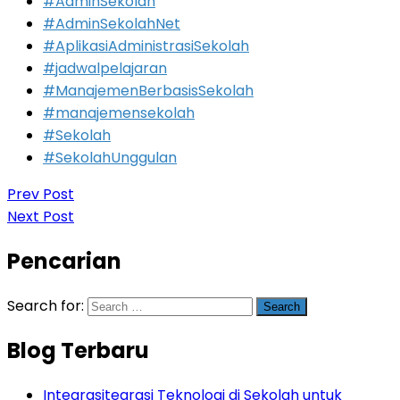
#AdminSekolah
#AdminSekolahNet
#AplikasiAdministrasiSekolah
#jadwalpelajaran
#ManajemenBerbasisSekolah
#manajemensekolah
#Sekolah
#SekolahUnggulan
Prev Post
Next Post
Pencarian
Search for:
Blog Terbaru
Integrasitegrasi Teknologi di Sekolah untuk